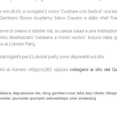
e ore 18.00, si svolgerà il corso “Cucinare con l’astice”, una le
f Gambero Rosso Academy Salvo Cravero e dallo chef Fr
me si creano il lobster roll, la caesar salad e una rivisitazio
anno ribattezzato “catalana a modo nostro”. Incluso nella q
sso al Lobster Party.
ei biglietti per il Lobster party sono disponibili sul sito.
olgersi al numero 0655112387, oppure
collegarsi al sito del 
italiana
,
degustazione
,
doc
,
docg
,
gambero rosso
,
Italia
,
Italy
,
lobster
,
Oltrepo
melier
,
spumante
,
spumanti
,
weloveoltrepo
,
wine
,
winetasting