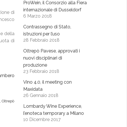
ProWein, il Consorzio alla Fiera
internazionale di Dusseldorf
zione di
6 Marzo 2018
ancesco
Contrassegno di Stato,
ne della
istruzioni per l’uso
28 Febbraio 2018
uota di
Oltrepò Pavese, approvati i
nuovi disciplinari di
produzione
23 Febbraio 2018
Gambero
Vino 4.0, il meeting con
Maxidata
26 Gennaio 2018
,
Oltrepò
Lombardy Wine Experience,
l’enoteca temporary a Milano
10 Dicembre 2017