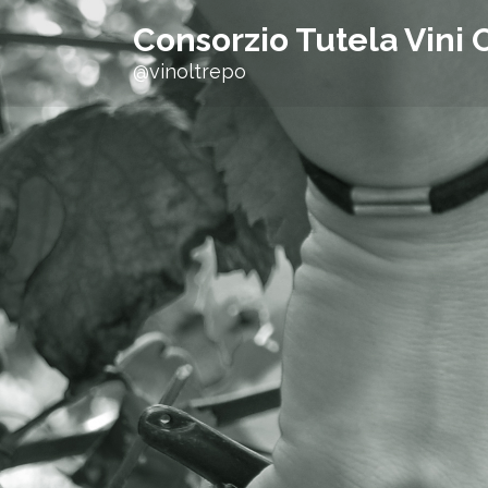
h
Consorzio Tutela Vini 
f
@vinoltrepo
o
r
: