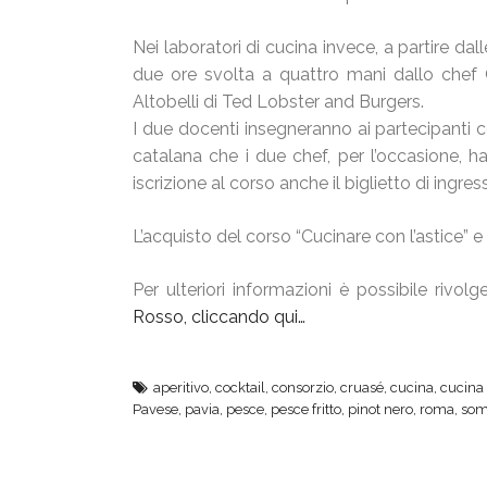
Nei laboratori di cucina invece, a partire dall
due ore svolta a quattro mani dallo che
Altobelli di Ted Lobster and Burgers.
I due docenti insegneranno ai partecipanti co
catalana che i due chef, per l’occasione, h
iscrizione al corso anche il biglietto di ingre
L’acquisto del corso “Cucinare con l’astice” e d
Per ulteriori informazioni è possibile riv
Rosso, cliccando qui…
aperitivo
,
cocktail
,
consorzio
,
cruasé
,
cucina
,
cucina 
Pavese
,
pavia
,
pesce
,
pesce fritto
,
pinot nero
,
roma
,
som