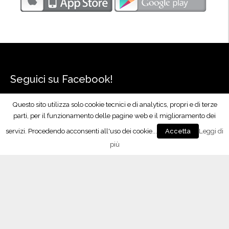
”
Seguici su Facebook!
Questo sito utilizza solo cookie tecnici e di analytics, propri e di terze
parti, per il funzionamento delle pagine web e il miglioramento dei
servizi. Procedendo acconsenti all'uso dei cookie...
Leggi di
Accetta
più