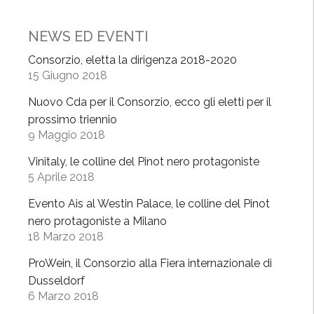
P
a
NEWS ED EVENTI
v
e
Consorzio, eletta la dirigenza 2018-2020
15 Giugno 2018
s
e
Nuovo Cda per il Consorzio, ecco gli eletti per il
a
prossimo triennio
P
9 Maggio 2018
r
Vinitaly, le colline del Pinot nero protagoniste
o
5 Aprile 2018
W
e
Evento Ais al Westin Palace, le colline del Pinot
i
nero protagoniste a Milano
n
18 Marzo 2018
,
ProWein, il Consorzio alla Fiera internazionale di
v
Dusseldorf
e
6 Marzo 2018
t