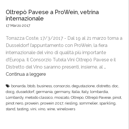
Oltrepò Pavese a ProWein, vetrina
internazionale
17 Marzo 2017
Torrazza Coste, 17/3/2017 - Dal 19 al 21 marzo torna a
Dusseldorf l’appuntamento con ProWein, la fiera
internazionale del vino di qualità più importante
d’Europa. Il Consorzio Tutela Vini Oltrepò Pavese e il
Distretto del Vino saranno presenti, insieme, al …
Continua a leggere
“
O
bonarda
,
btob
,
business
,
consorzio
,
degustazione
,
distretto
,
doc
,
l
docg
,
dusseldorf
,
germania
,
germany
,
Italia
,
Italy
,
lombardia
,
t
Lombardy
,
metodo classico
,
moscato
,
Oltrepo
,
Oltrepò Pavese
,
pinot
,
r
pinot nero
,
prowein
,
prowein 2017
,
riesling
,
sommelier
,
sparkling
,
stand
,
tasting
,
vini
,
vino
,
wine
,
winelovers
e
p
ò