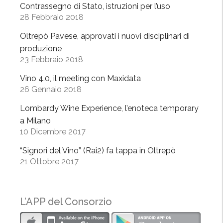
r
Contrassegno di Stato, istruzioni per l’uso
28 Febbraio 2018
i
n
Oltrepò Pavese, approvati i nuovi disciplinari di
a
produzione
i
23 Febbraio 2018
n
Vino 4.0, il meeting con Maxidata
t
26 Gennaio 2018
e
r
Lombardy Wine Experience, l’enoteca temporary
n
a Milano
a
10 Dicembre 2017
z
“Signori del Vino” (Rai2) fa tappa in Oltrepò
i
21 Ottobre 2017
o
n
a
L’APP del Consorzio
l
e