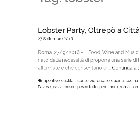
Lobster Party, Oltrepò a Citt
27 Settembre 2016
Roma, 27/9/2016 - Il Food, Wine and Music
nato dalla necessità di proporre una serie di
affermate e che consentano di …
Continua a 
aperitivo
,
cocktail
,
consorzio
,
cruasé
,
cucina
,
cucina 
Pavese
,
pavia
,
pesce
,
pesce fritto
,
pinot nero
,
roma
,
som