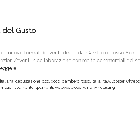
à del Gusto
 è il nuovo format di eventi ideato dal Gambero Rosso Acad
 lezioni/eventi in collaborazione con realtà commerciali del s
leggere
“
L
italiana
,
degustazione
,
doc
,
docg
,
gambero rosso
,
Italia
,
Italy
,
lobster
,
Oltrepo
o
melier
,
spumante
,
spumanti
,
weloveoltrepo
,
wine
,
winetasting
b
s
t
e
r
P
a