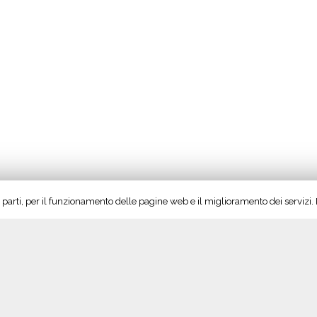
e
l
G
u
s
t
o
”
rze parti, per il funzionamento delle pagine web e il miglioramento dei servizi
Seguici su Twitter!
S
Tweet di @vinoltrepo