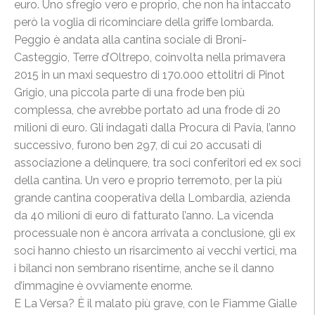
euro. Uno sfregio vero e proprio, che non ha intaccato
però la voglia di ricominciare della griffe lombarda.
Peggio è andata alla cantina sociale di Broni-
Casteggio, Terre d’Oltrepo, coinvolta nella primavera
2015 in un maxi sequestro di 170.000 ettolitri di Pinot
Grigio, una piccola parte di una frode ben più
complessa, che avrebbe portato ad una frode di 20
milioni di euro. Gli indagati dalla Procura di Pavia, l’anno
successivo, furono ben 297, di cui 20 accusati di
associazione a delinquere, tra soci conferitori ed ex soci
della cantina. Un vero e proprio terremoto, per la più
grande cantina cooperativa della Lombardia, azienda
da 40 milioni di euro di fatturato l’anno. La vicenda
processuale non è ancora arrivata a conclusione, gli ex
soci hanno chiesto un risarcimento ai vecchi vertici, ma
i bilanci non sembrano risentirne, anche se il danno
d’immagine è ovviamente enorme.
E La Versa? È il malato più grave, con le Fiamme Gialle