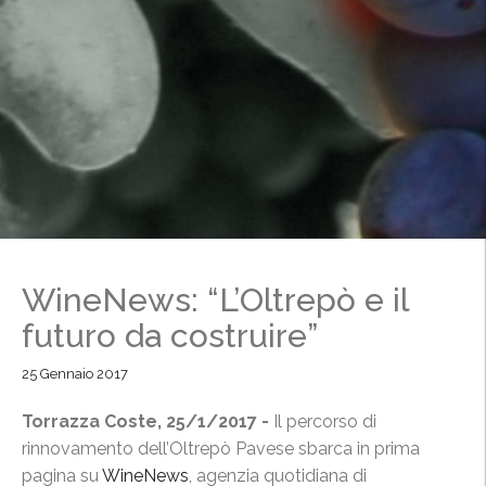
WineNews: “L’Oltrepò e il
futuro da costruire”
25 Gennaio 2017
Torrazza Coste, 25/1/2017 -
Il percorso di
rinnovamento dell’Oltrepò Pavese sbarca in prima
pagina su
WineNews
, agenzia quotidiana di