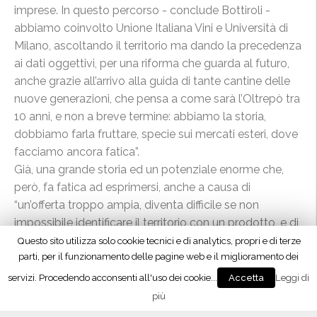
imprese. In questo percorso - conclude Bottiroli -
abbiamo coinvolto Unione Italiana Vini e Università di
Milano, ascoltando il territorio ma dando la precedenza
ai dati oggettivi, per una riforma che guarda al futuro,
anche grazie all’arrivo alla guida di tante cantine delle
nuove generazioni, che pensa a come sarà l’Oltrepò tra
10 anni, e non a breve termine: abbiamo la storia,
dobbiamo farla fruttare, specie sui mercati esteri, dove
facciamo ancora fatica”.
Già, una grande storia ed un potenziale enorme che,
però, fa fatica ad esprimersi, anche a causa di
“un’offerta troppo ampia, diventa difficile se non
impossibile identificare il territorio con un prodotto, e di
conseguenza anche portare avanti una strategia di
marketing e di vendita condivisa”, come spiega, ancora
e WineNews, Domenico Zonin, presidente del gruppo
Zonin 1821, che nell’Oltrepò ha investito da ben 30 anni,
Privacy & Cookies Policy
quando acquistò Tenuta il Bosco, che oggi comprende