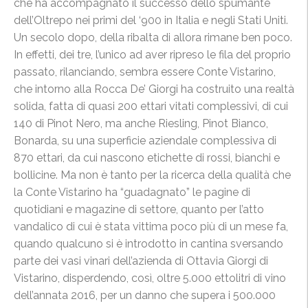
che ha accompagnato il successo dello spumante
dell’Oltrepo nei primi del ‘900 in Italia e negli Stati Uniti.
Un secolo dopo, della ribalta di allora rimane ben poco.
In effetti, dei tre, l’unico ad aver ripreso le fila del proprio
passato, rilanciando, sembra essere Conte Vistarino,
che intorno alla Rocca De’ Giorgi ha costruito una realtà
solida, fatta di quasi 200 ettari vitati complessivi, di cui
140 di Pinot Nero, ma anche Riesling, Pinot Bianco,
Bonarda, su una superficie aziendale complessiva di
870 ettari, da cui nascono etichette di rossi, bianchi e
bollicine. Ma non è tanto per la ricerca della qualità che
la Conte Vistarino ha “guadagnato” le pagine di
quotidiani e magazine di settore, quanto per l’atto
vandalico di cui è stata vittima poco più di un mese fa,
quando qualcuno si è introdotto in cantina sversando
parte dei vasi vinari dell’azienda di Ottavia Giorgi di
Vistarino, disperdendo, così, oltre 5.000 ettolitri di vino
dell’annata 2016, per un danno che supera i 500.000