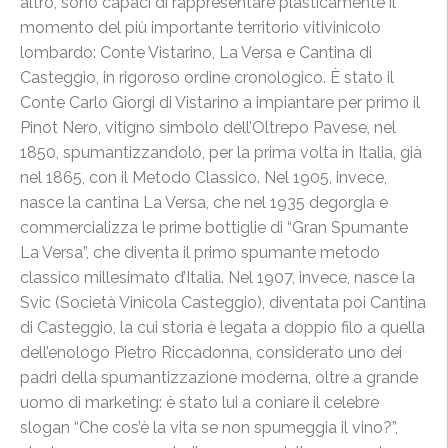
altro, sono capaci di rappresentare plasticamente il
momento del più importante territorio vitivinicolo
lombardo: Conte Vistarino, La Versa e Cantina di
Casteggio, in rigoroso ordine cronologico. È stato il
Conte Carlo Giorgi di Vistarino a impiantare per primo il
Pinot Nero, vitigno simbolo dell’Oltrepo Pavese, nel
1850, spumantizzandolo, per la prima volta in Italia, già
nel 1865, con il Metodo Classico. Nel 1905, invece,
nasce la cantina La Versa, che nel 1935 degorgia e
commercializza le prime bottiglie di “Gran Spumante
La Versa”, che diventa il primo spumante metodo
classico millesimato d’Italia. Nel 1907, invece, nasce la
Svic (Società Vinicola Casteggio), diventata poi Cantina
di Casteggio, la cui storia è legata a doppio filo a quella
dell’enologo Pietro Riccadonna, considerato uno dei
padri della spumantizzazione moderna, oltre a grande
uomo di marketing: è stato lui a coniare il celebre
slogan “Che cos’è la vita se non spumeggia il vino?”,