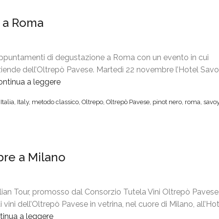
r
a
a a Roma
a
m
c
b
c
e
i
r
ppuntamenti di degustazione a Roma con un evento in cui
a
o
aziende dell’Oltrepò Pavese. Martedì 22 novembre l’Hotel Sav
n
R
ontinua a leggere
“
o
o
O
,
Italia
,
Italy
,
metodo classico
,
Oltrepo
,
Oltrepò Pavese
,
pinot nero
,
roma
,
savo
,
s
l
O
s
t
l
o
r
t
,
e
bre a Milano
r
i
p
e
l
ò
p
C
P
ò
o
a
lian Tour, promosso dal Consorzio Tutela Vini Oltrepò Pavese
p
n
v
 vini dell’Oltrepò Pavese in vetrina, nel cuore di Milano, all’Ho
r
s
e
tinua a leggere
“