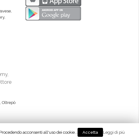
Pavese
,
ery
,
emy,
ettore
,
Oltrepò
. Procedendo acconsenti all'uso dei cookie...
Leggi di più
Accetta