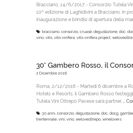
Bracciano, 14/6/2017 - Consorzio Tutela Vini
10^ edizione di Laghidivini a Bracciano, in p
Inaugurazione e brindisi di apertura della m
bracciano
,
consorzio
,
cruasé
,
degustazione
,
doc
,
do
vino
,
vitis
,
vitis vinifera
,
vitis vinifera project
,
weloveoltr
30° Gambero Rosso, il Conso
2 Dicembre 2016
Roma, 2/12/2016 - Martedì 6 dicembre a Rom
Hotels e Resorts, il Gambero Rosso festeggia 
Tutela Vini Oltrepò Pavese sarà partner. …
Co
30 anni
,
consorzio
,
degustazione
,
doc
,
docg
,
gamber
trentennale
,
vini
,
vino
,
weloveoltrepo
,
winelovers