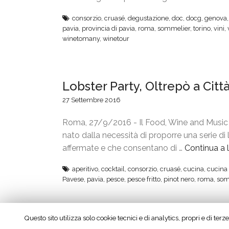
consorzio
,
cruasé
,
degustazione
,
doc
,
docg
,
genova
pavia
,
provincia di pavia
,
roma
,
sommelier
,
torino
,
vini
,
winetomany
,
winetour
Lobster Party, Oltrepò a Citt
27 Settembre 2016
Roma, 27/9/2016 - Il Food, Wine and Music
nato dalla necessità di proporre una serie di
affermate e che consentano di …
Continua a 
aperitivo
,
cocktail
,
consorzio
,
cruasé
,
cucina
,
cucina 
Pavese
,
pavia
,
pesce
,
pesce fritto
,
pinot nero
,
roma
,
som
Questo sito utilizza solo cookie tecnici e di analytics, propri e di te
Oltrepò, Go Wine Italian Tou