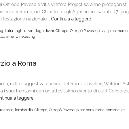
 Oltrepò Pavese e Vitis Vinifera Project saranno protagonisti 
rovincia di Roma, nel Chiostro degli Agostiniani, sabato 17 giug
anifestazione nazionale …
Continua a leggere
“
“
cg
,
Italia
,
laghi di vini
,
laghidivini
,
Oltrepo
,
Oltrepò Pavese
,
pavia
,
pinot nero
,
L
epo
,
wine
,
winetasting
a
g
h
rzio a Roma
i
d
i
v
a, nella suggestiva cornice del Rome Cavalieri, Waldorf Ast
i
i suoi trent’anni con un attesissimo evento di cui il Consorzi
n
ntinua a leggere
“
i
3
o rosso
,
lombardia
,
Oltrepo
,
Oltrepò Pavese
,
pinot nero
,
roma
,
sommelier
,
”
0
a
°
B
G