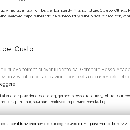
o
o
s
G
,
go wine
,
Italia
,
Italy
,
lombardia
,
Lombardy
,
Milano
,
notizie
,
Oltrepo
,
Oltrepò 
t
r
e
o
vino
,
weloveoltrepo
,
wineanddine
,
winecountry
,
winelovers
,
wineoclock
,
win
a
z
i
W
g
i
n
i
o
o
p
n
n
a
a
e
à del Gusto
i
R
s
I
s
o
s
t
t
m
e
a
 è il nuovo format di eventi ideato dal Gambero Rosso Acad
a
a
r
l
 lezioni/eventi in collaborazione con realtà commerciali del s
”
”
e
i
leggere
“
l
a
L
l
n
italiana
,
degustazione
,
doc
,
docg
,
gambero rosso
,
Italia
,
Italy
,
lobster
,
Oltrepo
o
a
T
melier
,
spumante
,
spumanti
,
weloveoltrepo
,
wine
,
winetasting
b
a
o
s
R
u
t
o
r
rze parti, per il funzionamento delle pagine web e il miglioramento dei servizi
r
e
m
,