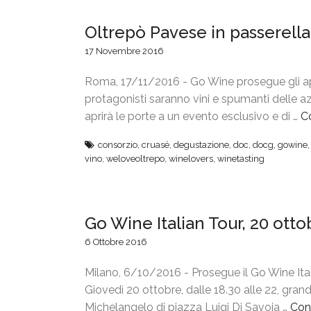
Oltrepò Pavese in passerell
17 Novembre 2016
Roma, 17/11/2016 - Go Wine prosegue gli a
protagonisti saranno vini e spumanti delle 
aprirà le porte a un evento esclusivo e di …
C
consorzio
,
cruasé
,
degustazione
,
doc
,
docg
,
gowine
vino
,
weloveoltrepo
,
winelovers
,
winetasting
Go Wine Italian Tour, 20 otto
6 Ottobre 2016
Milano, 6/10/2016 - Prosegue il Go Wine Ita
Giovedì 20 ottobre, dalle 18.30 alle 22, grandi
Michelangelo di piazza Luigi Di Savoia …
Con