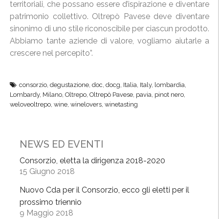
territoriali, che possano essere d’ispirazione e diventare
patrimonio collettivo. Oltrepò Pavese deve diventare
sinonimo di uno stile riconoscibile per ciascun prodotto.
Abbiamo tante aziende di valore, vogliamo aiutarle a
crescere nel percepito”.
consorzio
,
degustazione
,
doc
,
docg
,
Italia
,
Italy
,
lombardia
,
Lombardy
,
Milano
,
Oltrepo
,
Oltrepò Pavese
,
pavia
,
pinot nero
,
weloveoltrepo
,
wine
,
winelovers
,
winetasting
NEWS ED EVENTI
Consorzio, eletta la dirigenza 2018-2020
15 Giugno 2018
Nuovo Cda per il Consorzio, ecco gli eletti per il
prossimo triennio
9 Maggio 2018