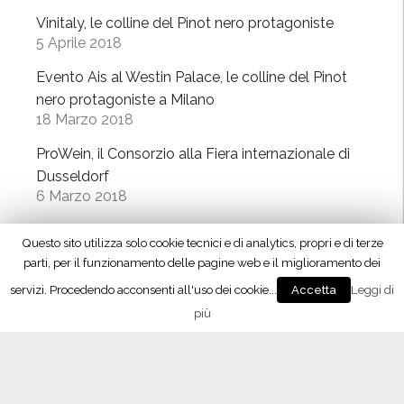
Vinitaly, le colline del Pinot nero protagoniste
5 Aprile 2018
Evento Ais al Westin Palace, le colline del Pinot
nero protagoniste a Milano
18 Marzo 2018
ProWein, il Consorzio alla Fiera internazionale di
Dusseldorf
6 Marzo 2018
Contrassegno di Stato, istruzioni per l’uso
Questo sito utilizza solo cookie tecnici e di analytics, propri e di terze
28 Febbraio 2018
parti, per il funzionamento delle pagine web e il miglioramento dei
Oltrepò Pavese, approvati i nuovi disciplinari di
servizi. Procedendo acconsenti all'uso dei cookie...
Leggi di
Accetta
produzione
più
23 Febbraio 2018
Vino 4.0, il meeting con Maxidata
26 Gennaio 2018