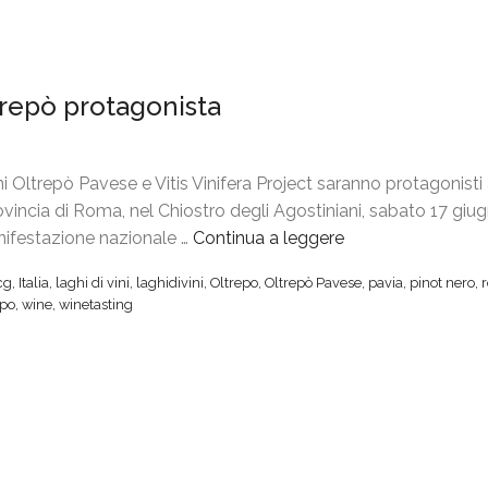
ltrepò protagonista
 Oltrepò Pavese e Vitis Vinifera Project saranno protagonisti 
rovincia di Roma, nel Chiostro degli Agostiniani, sabato 17 giug
anifestazione nazionale …
Continua a leggere
“
“
cg
,
Italia
,
laghi di vini
,
laghidivini
,
Oltrepo
,
Oltrepò Pavese
,
pavia
,
pinot nero
,
L
epo
,
wine
,
winetasting
a
g
h
i
d
i
v