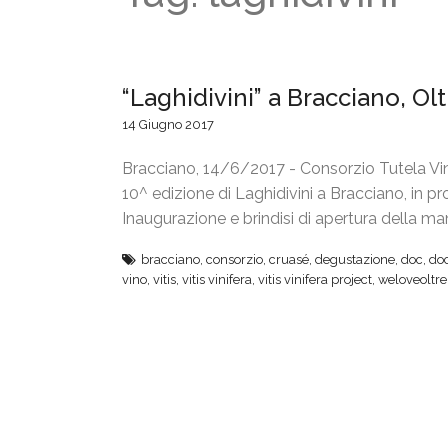
“Laghidivini” a Bracciano, O
14 Giugno 2017
Bracciano, 14/6/2017 - Consorzio Tutela Vini
10^ edizione di Laghidivini a Bracciano, in p
Inaugurazione e brindisi di apertura della m
bracciano
,
consorzio
,
cruasé
,
degustazione
,
doc
,
do
vino
,
vitis
,
vitis vinifera
,
vitis vinifera project
,
weloveoltr