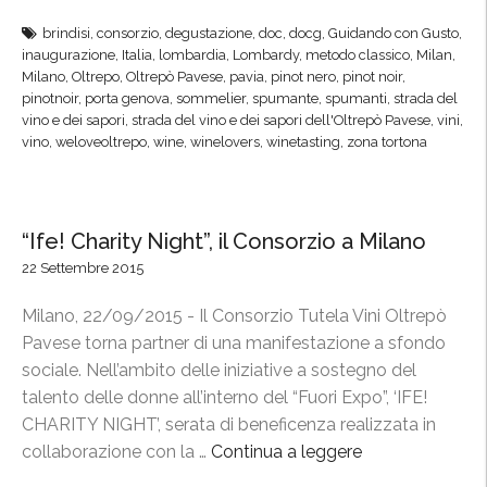
M
brindisi
,
consorzio
,
degustazione
,
doc
,
docg
,
Guidando con Gusto
,
i
inaugurazione
,
Italia
,
lombardia
,
Lombardy
,
metodo classico
,
Milan
,
l
Milano
,
Oltrepo
,
Oltrepò Pavese
,
pavia
,
pinot nero
,
pinot noir
,
a
pinotnoir
,
porta genova
,
sommelier
,
spumante
,
spumanti
,
strada del
vino e dei sapori
,
strada del vino e dei sapori dell'Oltrepò Pavese
,
vini
,
n
vino
,
weloveoltrepo
,
wine
,
winelovers
,
winetasting
,
zona tortona
o
P
o
r
“Ife! Charity Night”, il Consorzio a Milano
t
22 Settembre 2015
a
G
Milano, 22/09/2015 - Il Consorzio Tutela Vini Oltrepò
e
Pavese torna partner di una manifestazione a sfondo
n
sociale. Nell’ambito delle iniziative a sostegno del
o
talento delle donne all’interno del “Fuori Expo”, ‘IFE!
v
CHARITY NIGHT’, serata di beneficenza realizzata in
a
collaborazione con la …
Continua a leggere
“
:
“