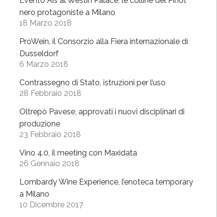
Evento Ais al Westin Palace, le colline del Pinot
i
nero protagoniste a Milano
l
18 Marzo 2018
C
ProWein, il Consorzio alla Fiera internazionale di
o
Dusseldorf
n
6 Marzo 2018
s
o
Contrassegno di Stato, istruzioni per l’uso
28 Febbraio 2018
r
z
Oltrepò Pavese, approvati i nuovi disciplinari di
i
produzione
o
23 Febbraio 2018
a
Vino 4.0, il meeting con Maxidata
M
26 Gennaio 2018
i
l
Lombardy Wine Experience, l’enoteca temporary
a
a Milano
n
10 Dicembre 2017
o