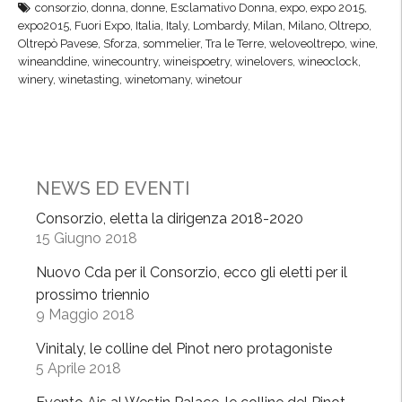
consorzio
,
donna
,
donne
,
Esclamativo Donna
,
expo
,
expo 2015
,
s
I
expo2015
,
Fuori Expo
,
Italia
,
Italy
,
Lombardy
,
Milan
,
Milano
,
Oltrepo
,
i
f
Oltrepò Pavese
,
Sforza
,
sommelier
,
Tra le Terre
,
weloveoltrepo
,
wine
,
b
e
wineanddine
,
winecountry
,
wineispoetry
,
winelovers
,
wineoclock
,
winery
,
winetasting
,
winetomany
,
winetour
r
!
i
C
n
h
d
a
a
r
NEWS ED EVENTI
O
i
l
t
Consorzio, eletta la dirigenza 2018-2020
15 Giugno 2018
t
y
r
N
Nuovo Cda per il Consorzio, ecco gli eletti per il
e
i
prossimo triennio
p
g
9 Maggio 2018
ò
h
Vinitaly, le colline del Pinot nero protagoniste
!
t
5 Aprile 2018
”
”
,