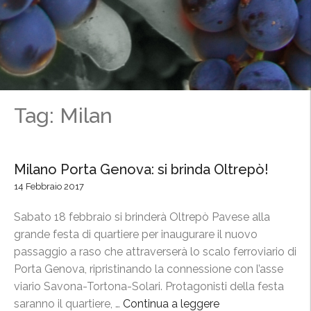
Tag: Milan
Milano Porta Genova: si brinda Oltrepò!
14 Febbraio 2017
Sabato 18 febbraio si brinderà Oltrepò Pavese alla
grande festa di quartiere per inaugurare il nuovo
passaggio a raso che attraverserà lo scalo ferroviario di
Porta Genova, ripristinando la connessione con l’asse
viario Savona-Tortona-Solari. Protagonisti della festa
saranno il quartiere, …
Continua a leggere
“