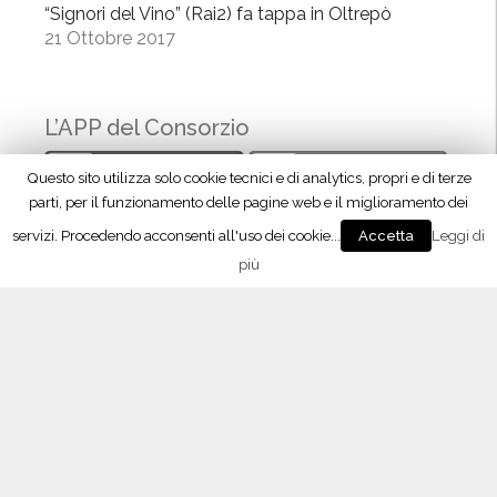
“Signori del Vino” (Rai2) fa tappa in Oltrepò
”
21 Ottobre 2017
L’APP del Consorzio
Questo sito utilizza solo cookie tecnici e di analytics, propri e di terze
parti, per il funzionamento delle pagine web e il miglioramento dei
servizi. Procedendo acconsenti all'uso dei cookie...
Leggi di
Accetta
più
Seguici su Facebook!