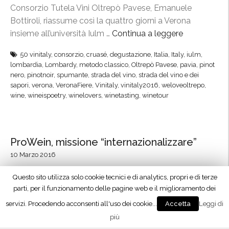
l
l
Consorzio Tutela Vini Oltrepò Pavese, Emanuele
,
l
Bottiroli, riassume così la quattro giorni a Verona
2
a
insieme all’università Iulm …
Continua a leggere
“
0
b
V
-
i
50 vinitaly
,
consorzio
,
cruasé
,
degustazione
,
Italia
,
Italy
,
iulm
,
i
lombardia
,
Lombardy
,
metodo classico
,
Oltrepò Pavese
,
pavia
,
pinot
2
o
n
nero
,
pinotnoir
,
spumante
,
strada del vino
,
strada del vino e dei
2
”
i
sapori
,
verona
,
VeronaFiere
,
Vinitaly
,
vinitaly2016
,
weloveoltrepo
,
m
wine
,
wineispoetry
,
winelovers
,
winetasting
,
winetour
t
a
a
g
l
g
y
ProWein, missione “internazionalizzare”
i
,
o
10 Marzo 2016
l
a
’
Torrazza Coste, 10/3/2016 - Dal 13 al 15 marzo torna a
Questo sito utilizza solo cookie tecnici e di analytics, propri e di terze
C
O
parti, per il funzionamento delle pagine web e il miglioramento dei
Dusseldorf l’appuntamento con ProWein, la fiera
a
l
internazionale del vino di qualità più importante
servizi. Procedendo acconsenti all'uso dei cookie...
Leggi di
Accetta
s
t
d’Europa. Il Consorzio Tutela Vini Oltrepò Pavese sarà
più
t
r
presente al padiglione 16 stand A70 per dar vita …