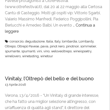
Pavese protagonisti a OltreFestival
a
(www.oltrefestival.it), dal 20 al 22 maggio alla Certosa
g
Cantù di Casteggio. Molti gli ospiti vip: Vittorio Sgarbi,
n
Valerio Massimo Manfredi, Federico Poggipollini, Pia
e
Berlucchi e Amedeo Balbi. Un evento …
Continua a
,
leggere
“
l
O
a
consorzio
,
degustazione
,
Italia
,
Italy
,
lombardia
,
Lombardy
,
l
“
Oltrepo
,
Oltrepò Pavese
,
pavia
,
pinot nero
,
pinotnoir
,
sommelier
,
t
s
spumante
,
spumanti
,
vini
,
vino
,
weloveoltrepo
,
wineispoetry
,
r
winelovers
,
winetasting
,
winetour
f
e
i
F
d
e
a
Vinitaly, l’Oltrepò del bello e del buono
s
”
13 Aprile 2016
t
d
i
a
Verona, 13/4/2016 - “Un Vinitaly di grande interesse,
v
B
che ha fatto una miglior selezione all’ingresso, con
a
a
un’affluenza di qualità agli stand”, il direttore del