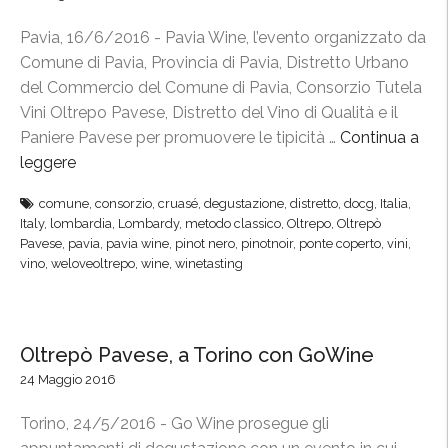
A
a
l
m
Pavia, 16/6/2016 - Pavia Wine, l’evento organizzato da
O
a
o
Comune di Pavia, Provincia di Pavia, Distretto Urbano
l
R
r
del Commercio del Comune di Pavia, Consorzio Tutela
t
e
e
Vini Oltrepo Pavese, Distretto del Vino di Qualità e il
r
t
”
Paniere Pavese per promuovere le tipicità …
Continua a
e
e
leggere
“
p
,
“
ò
s
comune
,
consorzio
,
cruasé
,
degustazione
,
distretto
,
docg
,
Italia
,
P
!
i
Italy
,
lombardia
,
Lombardy
,
metodo classico
,
Oltrepo
,
Oltrepò
a
”
Pavese
,
pavia
,
pavia wine
,
pinot nero
,
pinotnoir
,
ponte coperto
,
vini
,
b
v
vino
,
weloveoltrepo
,
wine
,
winetasting
r
i
i
a
n
W
d
Oltrepò Pavese, a Torino con GoWine
i
a
24 Maggio 2016
n
O
e
l
Torino, 24/5/2016 - Go Wine prosegue gli
”
t