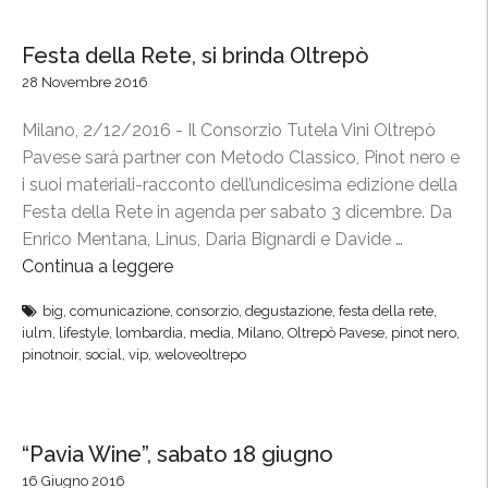
o
o
n
r
Festa della Rete, si brinda Oltrepò
s
t
28 Novembre 2016
o
a
r
G
Milano, 2/12/2016 - Il Consorzio Tutela Vini Oltrepò
z
e
Pavese sarà partner con Metodo Classico, Pinot nero e
i
n
i suoi materiali-racconto dell’undicesima edizione della
o
o
Festa della Rete in agenda per sabato 3 dicembre. Da
b
v
Enrico Mentana, Linus, Daria Bignardi e Davide …
r
a
Continua a leggere
“
i
:
F
n
big
,
comunicazione
,
consorzio
,
degustazione
,
festa della rete
,
s
e
d
iulm
,
lifestyle
,
lombardia
,
media
,
Milano
,
Oltrepò Pavese
,
pinot nero
,
i
s
pinotnoir
,
social
,
vip
,
weloveoltrepo
a
b
t
a
r
a
l
i
d
l
“Pavia Wine”, sabato 18 giugno
n
e
’
d
16 Giugno 2016
l