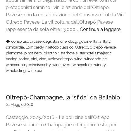
appuntamenti di degustazione con un evento in cui
,
r
protagonisti saranno i vini e aziende dell’Oltrepò
s
e
Pavese, con la collaborazione del Consorzio Tutela Vini
a
p
Oltrepò Pavese. La viticoltura dell’Oltrepò Pavese
b
ò
rappresenta da sola oltre 13.000 …
Continua a leggere
“
a
”
O
t
consorzio
,
cruasé
,
degustazione
,
docg
,
gowine
,
Italia
,
Italy
,
l
lombardia
,
Lombardy
,
metodo classico
,
Oltrepo
,
Oltrepò Pavese
,
o
t
piemonte
,
pinot nero
,
pinotnoir
,
starhotels
,
starhotels majestic
,
1
r
tasting
,
torino
,
vini
,
vino
,
weloveoltrepo
,
wine
,
wineanddine
,
8
winecountry
,
wineispoetry
,
winelovers
,
wineoclock
,
winery
,
e
g
winetasting
,
winetour
p
i
ò
u
P
g
a
Oltrepò-Champagne, la “sfida” da Ballabio
n
v
21 Maggio 2016
o
e
”
s
Casteggio, 20/5/2016 - Le bollicine dell’Oltrepò
e
Pavese sfidano lo Champagne e tengono testa, per