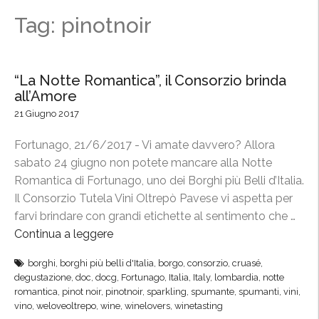
Tag: pinotnoir
“La Notte Romantica”, il Consorzio brinda
all’Amore
21 Giugno 2017
Fortunago, 21/6/2017 - Vi amate davvero? Allora
sabato 24 giugno non potete mancare alla Notte
Romantica di Fortunago, uno dei Borghi più Belli d’Italia.
Il Consorzio Tutela Vini Oltrepò Pavese vi aspetta per
farvi brindare con grandi etichette al sentimento che …
Continua a leggere
“
“
borghi
,
borghi più belli d'Italia
,
borgo
,
consorzio
,
cruasé
,
L
degustazione
,
doc
,
docg
,
Fortunago
,
Italia
,
Italy
,
lombardia
,
notte
a
romantica
,
pinot noir
,
pinotnoir
,
sparkling
,
spumante
,
spumanti
,
vini
,
N
vino
,
weloveoltrepo
,
wine
,
winelovers
,
winetasting