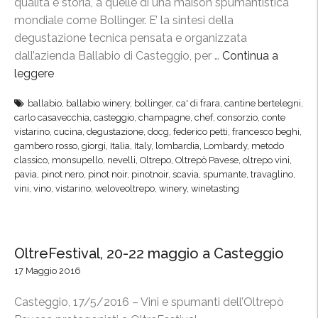
,
qualità e storia, a quelle di una maison spumantistica
a
mondiale come Bollinger. E’ la sintesi della
T
degustazione tecnica pensata e organizzata
o
dall’azienda Ballabio di Casteggio, per …
Continua a
r
leggere
“
i
O
ballabio
,
ballabio winery
,
bollinger
,
ca' di frara
,
cantine bertelegni
,
n
l
carlo casavecchia
,
casteggio
,
champagne
,
chef
,
consorzio
,
conte
o
t
vistarino
,
cucina
,
degustazione
,
docg
,
federico petti
,
francesco beghi
,
c
r
gambero rosso
,
giorgi
,
Italia
,
Italy
,
lombardia
,
Lombardy
,
metodo
classico
,
monsupello
,
nevelli
,
Oltrepo
,
Oltrepò Pavese
,
oltrepo vini
,
o
e
pavia
,
pinot nero
,
pinot noir
,
pinotnoir
,
scavia
,
spumante
,
travaglino
,
n
p
vini
,
vino
,
vistarino
,
weloveoltrepo
,
winery
,
winetasting
G
ò
o
-
W
C
i
h
OltreFestival, 20-22 maggio a Casteggio
n
a
17 Maggio 2016
e
m
Casteggio, 17/5/2016 – Vini e spumanti dell’Oltrepò
”
p