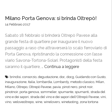
o
t
t
Milano Porta Genova: si brinda Oltrepò!
e
14 Febbraio 2017
R
o
Sabato 18 febbraio si brinderà Oltrepò Pavese alla
m
grande festa di quartiere per inaugurare il nuovo
a
passaggio a raso che attraverserà lo scalo ferroviario di
n
Porta Genova, ripristinando la connessione con l’asse
t
viario Savona-Tortona-Solari. Protagonisti della festa
i
saranno il quartiere, …
Continua a leggere
“
c
M
a
brindisi
,
consorzio
,
degustazione
,
doc
,
docg
,
Guidando con Gusto
,
i
inaugurazione
,
Italia
,
lombardia
,
Lombardy
,
metodo classico
,
Milan
,
”
l
Milano
,
Oltrepo
,
Oltrepò Pavese
,
pavia
,
pinot nero
,
pinot noir
,
,
a
pinotnoir
,
porta genova
,
sommelier
,
spumante
,
spumanti
,
strada del
i
vino e dei sapori
,
strada del vino e dei sapori dell'Oltrepò Pavese
,
vini
,
n
l
vino
,
weloveoltrepo
,
wine
,
winelovers
,
winetasting
,
zona tortona
o
C
P