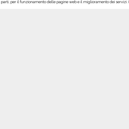
rze parti, per il funzionamento delle pagine web e il miglioramento dei servizi
o
,
degustazione
,
Italia
,
Italy
,
l'artigiano in fiera
,
lombardia
,
Lombardy
,
Milano
,
inelovers
,
winetasting
Intimida
il Presi
Seguici su Twitter!
S
Tweet di @vinoltrepo