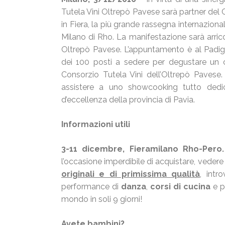
Tutela Vini Oltrepò Pavese sarà partner del C
in Fiera, la più grande rassegna internazional
Milano di Rho. La manifestazione sarà arricc
Oltrepò Pavese. L’appuntamento è al Padig
dei 100 posti a sedere per degustare un 
Consorzio Tutela Vini dell’Oltrepò Pavese. 
assistere a uno showcooking tutto dedicat
d’eccellenza della provincia di Pavia.
Informazioni utili
3-11 dicembre, Fieramilano Rho-Pero. T
l’occasione imperdibile di acquistare, veder
originali e di primissima qualità
, intr
performance di
danza
,
corsi di cucina
e p
mondo in soli 9 giorni!
Avete bambini?