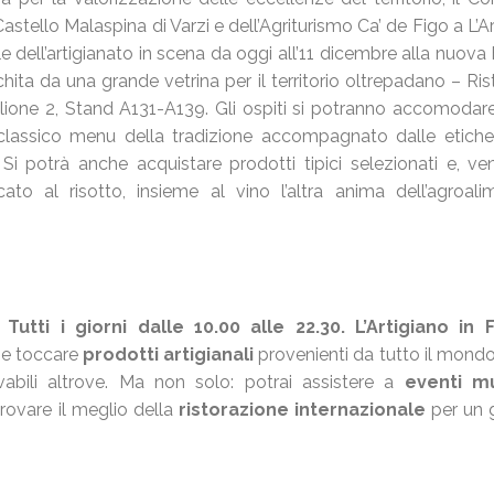
astello Malaspina di Varzi e dell’Agriturismo Ca’ de Figo a L’A
e dell’artigianato in scena da oggi all’11 dicembre alla nuova 
hita da una grande vetrina per il territorio oltrepadano – Ris
lione 2, Stand A131-A139. Gli ospiti si potranno accomodar
classico menu della tradizione accompagnato dalle etiche
Si potrà anche acquistare prodotti tipici selezionati e, ven
o al risotto, insieme al vino l’altra anima dell’agroali
utti i giorni dalle 10.00 alle 22.30.
L’Artigiano in 
e e toccare
prodotti artigianali
provenienti da tutto il mond
ovabili altrove. Ma non solo: potrai assistere a
eventi mu
rovare il meglio della
ristorazione internazionale
per un g