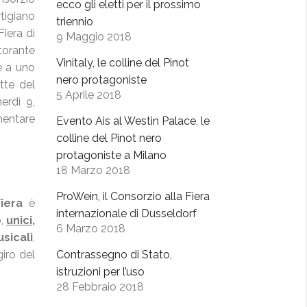
ecco gli eletti per il prossimo
rtigiano
triennio
Fiera di
9 Maggio 2018
torante
Vinitaly, le colline del Pinot
e a uno
nero protagoniste
tte del
5 Aprile 2018
erdì 9,
mentare
Evento Ais al Westin Palace, le
colline del Pinot nero
protagoniste a Milano
18 Marzo 2018
ProWein, il Consorzio alla Fiera
Fiera
è
internazionale di Dusseldorf
o,
unici,
6 Marzo 2018
sicali
,
iro del
Contrassegno di Stato,
istruzioni per l’uso
28 Febbraio 2018