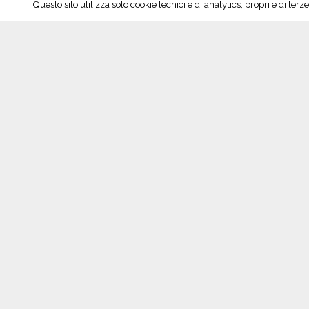
Questo sito utilizza solo cookie tecnici e di analytics, propri e di te
artigianato
,
ca' de figo
,
castello malaspina
,
consorzi
Oltrepò Pavese
,
rho
,
sommelier
,
varzi
,
weloveoltrepo
,
w
30° Gambero Rosso, il Consorzio a Roma
Seguici su Facebook!