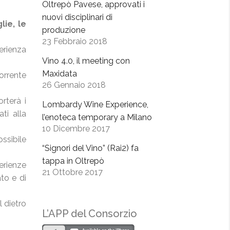
Oltrepò Pavese, approvati i
nuovi disciplinari di
lie, le
produzione
23 Febbraio 2018
perienza
Vino 4.0, il meeting con
Maxidata
orrente
26 Gennaio 2018
rterà i
Lombardy Wine Experience,
ati alla
l’enoteca temporary a Milano
10 Dicembre 2017
ossibile
“Signori del Vino” (Rai2) fa
tappa in Oltrepò
erienze
21 Ottobre 2017
ato e di
l dietro
L’APP del Consorzio