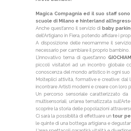
Magica Compagnia ed il suo staff sono pr
scuole di Milano e hinterland all’ingress
Anche quest’anno il servizio di
baby parkin
dell’Artigiano in Fiera, potendo affidare i pro
A disposizione delle neomamme il servizi
necessario per cambiare il proprio bambino.
L’innovativo tema di quest’anno
GIOCHIAM
piccoli visitatori ad un incontro globale con
conoscenza del mondo artistico in ogni suo
Molteplici attività, formative e creative: dal 
incontrare Artisti moderni e creare con loro p
Un percorso sensoriale caratterizzato da ca
multisensoriali, un’area tematizzata sull’Art
scoprire la storia delle popolazioni attraverso
Ci sarà la possibilità di effettuare un
tour per
le quinte di una bottega artigiana e degustand
L’area spettacoli garantirà vitalità e diverti