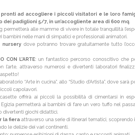
onti ad accogliere i piccoli visitatori e le loro famig
o dei padiglioni 5/7, in un’accogliente area di 600 mq
.
g permetterà alle mamme di vivere in totale tranquillità l’es
pri bambini nelle mani di simpatici e professionali animatori.
o
nursery
dove potranno trovare gratuitamente tutto l’occ
O CON L’ARTE
: un fantastico percorso conoscitivo che po
 l’arte, attraverso numerosi e divertenti laboratori finalizz
 aspetto!
laboratorio “Arte in cucina”, allo “Studio d’Artista”, dove sarà p
iccoli capolavori.
sette offrirà ai piccoli la possibilità di cimentarsi in esp
e Egizia permetterà ai bambini di fare un vero tuffo nel pass
 divertenti giochi didattici.
 la fiera
attraverso una serie di itinerari tematici, scoprendo i
o le delizie dei vari continenti.
mento: numerose esibizioni di danza, canto e racconti animati.