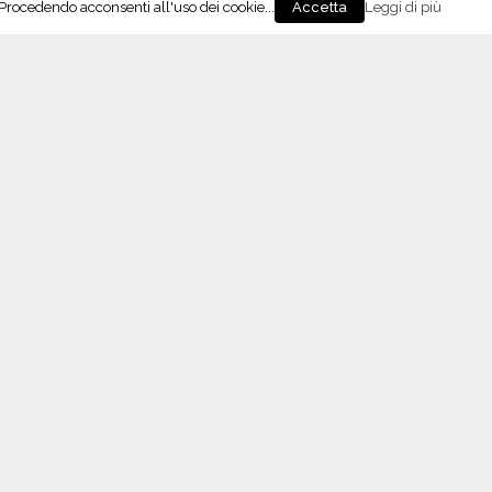
. Procedendo acconsenti all'uso dei cookie...
Leggi di più
Accetta
Oltrepo
,
zione alla Cantina Vistarino,
dente del Consorzio: “Difendiamo chi fa qualità”
eguici su Instagram!