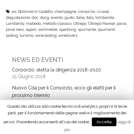
ais
,
Bollicine in Castello
,
champagne
,
consorzio
,
cruasé
,
degustazione
,
doc
,
docg
,
evento
,
gusto
,
Italia
,
Italy
,
lombardia
,
Lombardy
,
mabedo
,
metodo classico
,
Oltrepo
,
Oltrepò Pavese
,
pavia
,
pinot nero
,
sapori
,
sommelier
,
sparkling
,
spumante
,
spumanti
,
tasting
,
turismo
,
wine tasting
,
winelovers
NEWS ED EVENTI
Consorzio, eletta la dirigenza 2018-2020
15 Giugno 2018
Nuovo Cda per il Consorzio, ecco gli eletti per il
prossimo triennio
9 Maggio 2018
Questo sito utilizza solo cookie tecnici e di analytics, propri e di terze
parti, per il funzionamento delle pagine web e il miglioramento dei
Vinitaly, le colline del Pinot nero protagoniste
5 Aprile 2018
servizi. Procedendo acconsenti all'uso dei cookie...
Leggi di
Accetta
più
Evento Ais al Westin Palace, le colline del Pinot