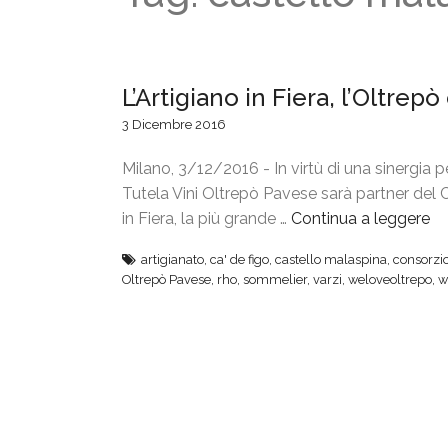
L’Artigiano in Fiera, l’Oltrepò 
3 Dicembre 2016
Milano, 3/12/2016 - In virtù di una sinergia pe
Tutela Vini Oltrepò Pavese sarà partner del Ca
in Fiera, la più grande …
Continua a leggere
“
L
artigianato
,
ca' de figo
,
castello malaspina
,
consorzi
’
Oltrepò Pavese
,
rho
,
sommelier
,
varzi
,
weloveoltrepo
,
w
A
r
t
i
g
i
a