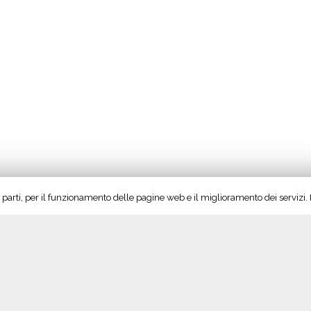
rze parti, per il funzionamento delle pagine web e il miglioramento dei servizi
Seguici su Twitter!
S
Tweet di @vinoltrepo