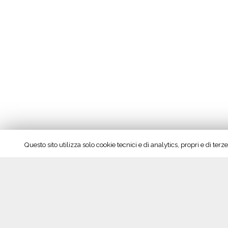
ò
c
’
è
”
Questo sito utilizza solo cookie tecnici e di analytics, propri e di te
Seguici su Facebook!