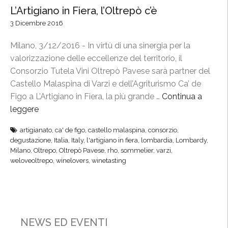
L’Artigiano in Fiera, l’Oltrepò c’è
3 Dicembre 2016
Milano, 3/12/2016 - In virtù di una sinergia per la
valorizzazione delle eccellenze del territorio, il
Consorzio Tutela Vini Oltrepò Pavese sarà partner del
Castello Malaspina di Varzi e dell’Agriturismo Ca’ de
Figo a L’Artigiano in Fiera, la più grande …
Continua a
leggere
“
L
artigianato
,
ca' de figo
,
castello malaspina
,
consorzio
,
’
degustazione
,
Italia
,
Italy
,
l'artigiano in fiera
,
lombardia
,
Lombardy
,
A
Milano
,
Oltrepo
,
Oltrepò Pavese
,
rho
,
sommelier
,
varzi
,
r
weloveoltrepo
,
winelovers
,
winetasting
t
i
g
i
NEWS ED EVENTI
a