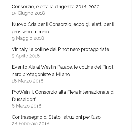
n
Consorzio, eletta la dirigenza 2018-2020
o
15 Giugno 2018
i
Nuovo Cda per il Consorzio, ecco gli eletti per il
n
prossimo triennio
F
9 Maggio 2018
i
e
Vinitaly, le colline del Pinot nero protagoniste
5 Aprile 2018
r
a
Evento Ais al Westin Palace, le colline del Pinot
,
nero protagoniste a Milano
l
18 Marzo 2018
’
ProWein, il Consorzio alla Fiera internazionale di
O
Dusseldorf
l
6 Marzo 2018
t
r
Contrassegno di Stato, istruzioni per l’uso
e
28 Febbraio 2018
p