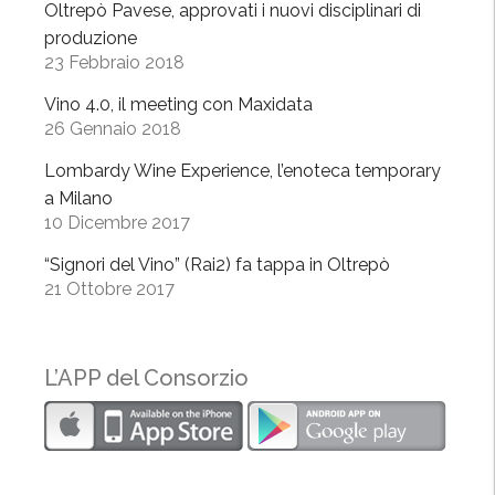
Oltrepò Pavese, approvati i nuovi disciplinari di
ò
produzione
c
23 Febbraio 2018
’
è
Vino 4.0, il meeting con Maxidata
26 Gennaio 2018
”
Lombardy Wine Experience, l’enoteca temporary
a Milano
10 Dicembre 2017
“Signori del Vino” (Rai2) fa tappa in Oltrepò
21 Ottobre 2017
L’APP del Consorzio