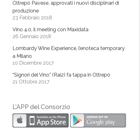
Oltrepò Pavese, approvati i nuovi disciplinari di
ò
produzione
c
23 Febbraio 2018
’
è
Vino 4.0, il meeting con Maxidata
26 Gennaio 2018
”
Lombardy Wine Experience, l’enoteca temporary
a Milano
10 Dicembre 2017
“Signori del Vino” (Rai2) fa tappa in Oltrepò
21 Ottobre 2017
L’APP del Consorzio