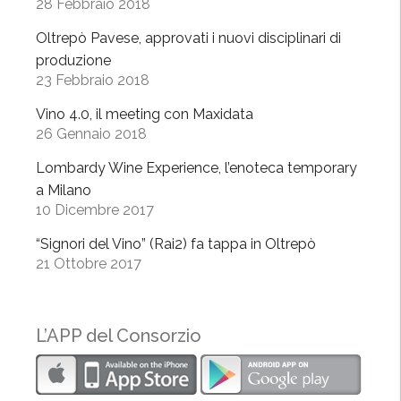
l
28 Febbraio 2018
C
Oltrepò Pavese, approvati i nuovi disciplinari di
e
produzione
n
23 Febbraio 2018
t
r
Vino 4.0, il meeting con Maxidata
26 Gennaio 2018
o
R
Lombardy Wine Experience, l’enoteca temporary
i
a Milano
c
10 Dicembre 2017
c
“Signori del Vino” (Rai2) fa tappa in Oltrepò
a
21 Ottobre 2017
g
i
o
L’APP del Consorzio
i
a
”