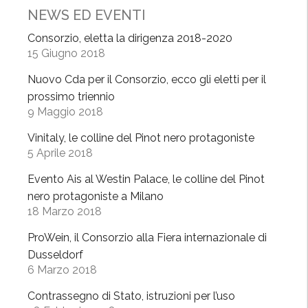
NEWS ED EVENTI
s
t
Consorzio, eletta la dirigenza 2018-2020
m
15 Giugno 2018
a
Nuovo Cda per il Consorzio, ecco gli eletti per il
s
prossimo triennio
,
9 Maggio 2018
1
8
Vinitaly, le colline del Pinot nero protagoniste
5 Aprile 2018
d
i
Evento Ais al Westin Palace, le colline del Pinot
c
nero protagoniste a Milano
e
18 Marzo 2018
m
ProWein, il Consorzio alla Fiera internazionale di
b
Dusseldorf
r
6 Marzo 2018
e
a
Contrassegno di Stato, istruzioni per l’uso