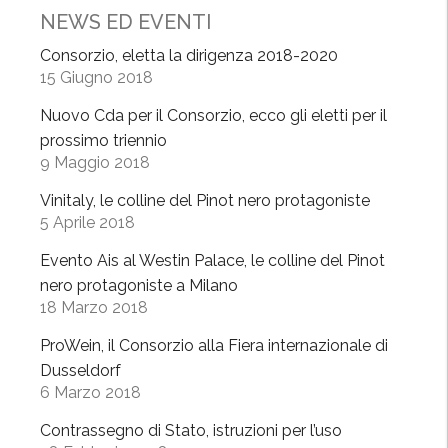
NEWS ED EVENTI
s
t
Consorzio, eletta la dirigenza 2018-2020
m
15 Giugno 2018
a
Nuovo Cda per il Consorzio, ecco gli eletti per il
s
prossimo triennio
,
9 Maggio 2018
1
8
Vinitaly, le colline del Pinot nero protagoniste
5 Aprile 2018
d
i
Evento Ais al Westin Palace, le colline del Pinot
c
nero protagoniste a Milano
e
18 Marzo 2018
m
ProWein, il Consorzio alla Fiera internazionale di
b
Dusseldorf
r
6 Marzo 2018
e
a
Contrassegno di Stato, istruzioni per l’uso