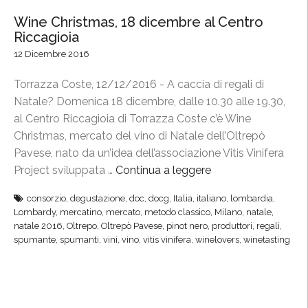
Wine Christmas, 18 dicembre al Centro
Riccagioia
12 Dicembre 2016
Torrazza Coste, 12/12/2016 - A caccia di regali di
Natale? Domenica 18 dicembre, dalle 10.30 alle 19.30,
al Centro Riccagioia di Torrazza Coste c’è Wine
Christmas, mercato del vino di Natale dell’Oltrepò
Pavese, nato da un’idea dell’associazione Vitis Vinifera
Project sviluppata …
Continua a leggere
“
W
consorzio
,
degustazione
,
doc
,
docg
,
Italia
,
italiano
,
lombardia
,
i
Lombardy
,
mercatino
,
mercato
,
metodo classico
,
Milano
,
natale
,
n
natale 2016
,
Oltrepo
,
Oltrepò Pavese
,
pinot nero
,
produttori
,
regali
,
e
spumante
,
spumanti
,
vini
,
vino
,
vitis vinifera
,
winelovers
,
winetasting
C
h
r
i