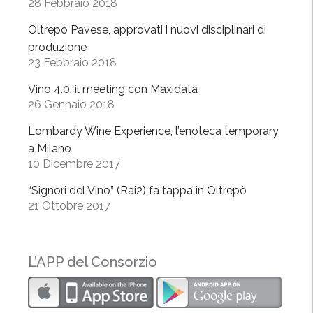
l
28 Febbraio 2018
C
Oltrepò Pavese, approvati i nuovi disciplinari di
e
produzione
n
23 Febbraio 2018
t
r
Vino 4.0, il meeting con Maxidata
26 Gennaio 2018
o
R
Lombardy Wine Experience, l’enoteca temporary
i
a Milano
c
10 Dicembre 2017
c
“Signori del Vino” (Rai2) fa tappa in Oltrepò
a
21 Ottobre 2017
g
i
o
L’APP del Consorzio
i
a
”