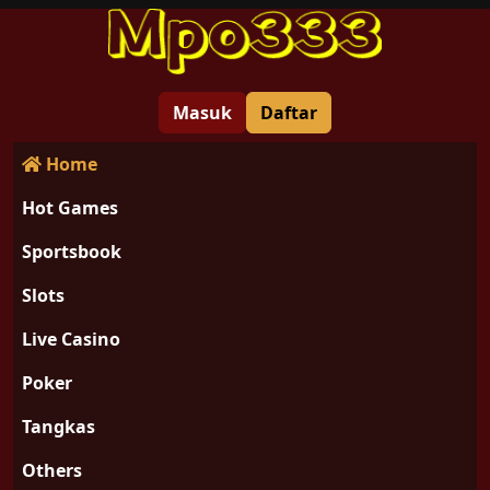
Masuk
Daftar
Home
Hot Games
Sportsbook
Slots
Live Casino
Poker
Tangkas
Others