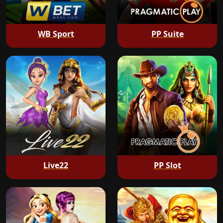
WB Sport
PP Suite
Live22
PP Slot