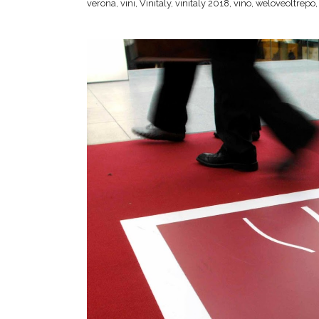
verona
,
vini
,
Vinitaly
,
vinitaly 2018
,
vino
,
weloveoltrepo