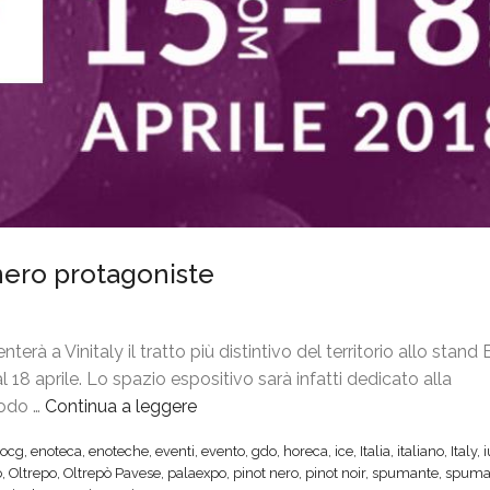
t nero protagoniste
erà a Vinitaly il tratto più distintivo del territorio allo stan
 18 aprile. Lo spazio espositivo sarà infatti dedicato alla
todo …
Continua a leggere
“
V
ocg
,
enoteca
,
enoteche
,
eventi
,
evento
,
gdo
,
horeca
,
ice
,
Italia
,
italiano
,
Italy
,
i
o
,
Oltrepo
,
Oltrepò Pavese
,
palaexpo
,
pinot nero
,
pinot noir
,
spumante
,
spuma
n