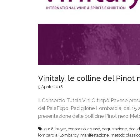
Vinitaly, le colline del Pino
5 Aprile 2018
Il Consorzio Tutela Vini Oltrepò Pavese present
del PalaExpo, Padiglione Lombardia, dal 15 al
presentazione delle bollicine Pinot nero Me
2018
,
buyer
,
consorzio
,
cruasé
,
degustazione
,
doc
,
d
lombardia
,
Lombardy
,
manifestazione
,
metodo classic