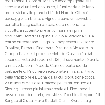
produzione. Il Consorzio vuole accompagnare alla
scoperta di un territorio unico, il fuori porta di Milano,
molto vicino alle grandi città del Nord. In Oltrepò
paesaggio, ambiente e vigneti creano un connubio
perfetto tra agricoltura, storia ed emozione. La
viticoltura sul territorio è antichissima e i primi
documenti scritti risalgono a Plinio e Strabone. Sulle
colline oltrepadane i vitigni più rappresentativi sono:
Croatina, Barbera, Pinot nero, Riesling e Moscato. In
Oltrepò Pavese si produce Metodo Classico fin dal
seconda metà del 1700; nel 1865 si spumantizzò per la
prima volta con il Metodo Classico partendo da
barbatelle di Pinot nero selezionate in Francia. Il vino
della tradizione è il Bonarda, la cui produzione tocca i
20 milioni di bottiglie. Il bianco più caratteristico è il
Riesling. Il rosso più internazionale è il Pinot nero. Il
rosso dolce identitario, che strizza l’occhio all’export, è il
Sangue di Giuda. Mario Soldati, Gianni Brera e Luigi