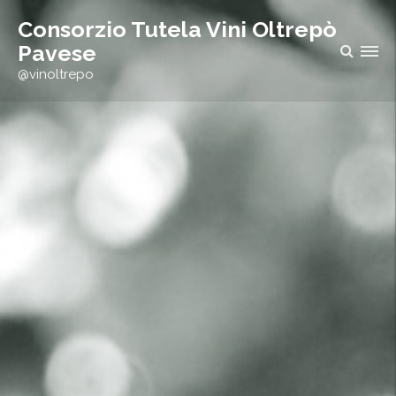
h
Consorzio Tutela Vini Oltrepò
f
Pavese
o
@vinoltrepo
r
: