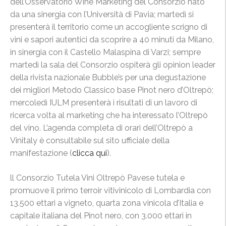
dell’Osservatorio Wine Marketing del Consorzio nato
da una sinergia con l’Università di Pavia; martedì si
presenterà il territorio come un accogliente scrigno di
vini e sapori autentici da scoprire a 40 minuti da Milano,
in sinergia con il Castello Malaspina di Varzi; sempre
martedì la sala del Consorzio ospiterà gli opinion leader
della rivista nazionale Bubble’s per una degustazione
dei migliori Metodo Classico base Pinot nero d’Oltrepò;
mercoledì IULM presenterà i risultati di un lavoro di
ricerca volta al marketing che ha interessato l’Oltrepò
del vino. L’agenda completa di orari dell’Oltrepò a
Vinitaly è consultabile sul sito ufficiale della
manifestazione (
clicca qui
).
ll Consorzio Tutela Vini Oltrepò Pavese tutela e
promuove il primo terroir vitivinicolo di Lombardia con
13.500 ettari a vigneto, quarta zona vinicola d’Italia e
capitale italiana del Pinot nero, con 3.000 ettari in