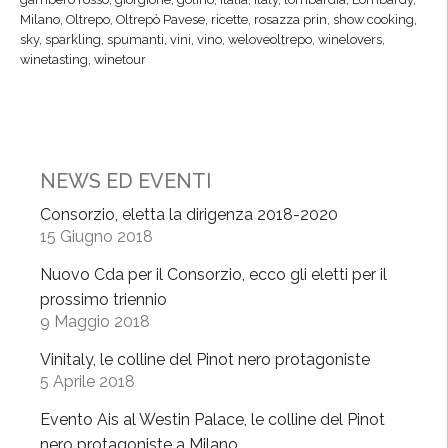
m
Milano
,
Oltrepo
,
Oltrepò Pavese
,
ricette
,
rosazza prin
,
show cooking
,
p
b
sky
,
sparkling
,
spumanti
,
vini
,
vino
,
weloveoltrepo
,
winelovers
,
ò
winetasting
,
winetour
e
c
r
h
o
e
R
n
o
o
NEWS ED EVENTI
s
n
s
Consorzio, eletta la dirigenza 2018-2020
t
15 Giugno 2018
o
i
e
Nuovo Cda per il Consorzio, ecco gli eletti per il
a
O
prossimo triennio
s
l
9 Maggio 2018
p
t
e
Vinitaly, le colline del Pinot nero protagoniste
r
t
5 Aprile 2018
e
t
p
Evento Ais al Westin Palace, le colline del Pinot
i
ò
nero protagoniste a Milano