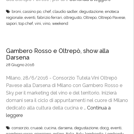
t
O
broni
,
cassino po
,
chef
,
claudio sadler
,
degustazione
,
enoteca
n
l
regionale
,
eventi
,
fabrizio ferrari
,
oltregusto
,
Oltrepo
,
Oltrepò Pavese
,
e
t
sapori
,
top chef
,
vini
,
vino
,
weekend
r
r
o
e
p
G
Gambero Rosso e Oltrepò, show alla
r
u
Darsena
o
s
t
28 Giugno 2016
t
a
o
Milano, 28/6/2016 - Consorzio Tutela Vini Oltrepò
g
,
Pavese alla Darsena di Milano con Gambero Rosso e
o
l
Sky per il marketing del vino e del territorio. Inizierà
n
’
domani sera il ciclo di appuntamenti nel cuore di Milano
i
O
dedicato alla cultura della cucina e …
Continua a
s
l
leggere
“
t
t
G
e
r
consorzio
,
cruasé
,
cucina
,
darsena
,
degustazione
,
docg
,
eventi
,
a
”
e
gambero rosso
,
giorgione
,
golino
,
Italia
,
Italy
,
lombardia
,
Lombardy
,