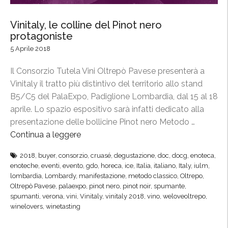
Vinitaly, le colline del Pinot nero
protagoniste
5 Aprile 2018
Il Consorzio Tutela Vini Oltrepò Pavese presenterà a
Vinitaly il tratto più distintivo del territorio allo stand
B5/C5 del PalaExpo, Padiglione Lombardia, dal 15 al 18
aprile. Lo spazio espositivo sarà infatti dedicato alla
presentazione delle bollicine Pinot nero Metodo …
Continua a leggere
“
V
2018
,
buyer
,
consorzio
,
cruasé
,
degustazione
,
doc
,
docg
,
enoteca
,
i
enoteche
,
eventi
,
evento
,
gdo
,
horeca
,
ice
,
Italia
,
italiano
,
Italy
,
iulm
,
n
lombardia
,
Lombardy
,
manifestazione
,
metodo classico
,
Oltrepo
,
i
Oltrepò Pavese
,
palaexpo
,
pinot nero
,
pinot noir
,
spumante
,
spumanti
,
verona
,
vini
,
Vinitaly
,
vinitaly 2018
,
vino
,
weloveoltrepo
,
t
winelovers
,
winetasting
a
l