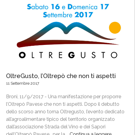
y
,
l
e
c
o
l
l
i
n
OltreGusto, l’Oltrepò che non ti aspetti
e
11 Settembre 2017
d
e
Broni, 11/9/2017 - Una manifestazione per proporre
l
l’Oltrepò Pavese che non ti aspetti. Dopo il debutto
P
dello scorso anno torna Oltregusto, l’evento dedicato
i
all’agroalimentare tipico del territorio organizzato
n
dall’associazione Strada del Vino e dei Sapori
o
dell’Oltrepò Pavese , per la …
Continua a leggere
“