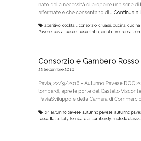
v
nato dalla necessità di proporre una serie di
i
affermate e che consentano di …
Continua a 
n
aperitivo
,
cocktail
,
consorzio
,
cruasé
,
cucina
,
cucina 
i
Pavese
,
pavia
,
pesce
,
pesce fritto
,
pinot nero
,
roma
,
som
d
’
a
Consorzio e Gambero Rosso 
u
t
22 Settembre 2016
o
r
Pavia, 22/9/2016 - Autunno Pavese DOC 201
e
lombardi, apre le porte del Castello Viscont
»
PaviaSviluppo e della Camera di Commercio
:
64 autunno pavese
,
autunno pavese
,
autunno pave
v
rosso
,
Italia
,
Italy
,
lombardia
,
Lombardy
,
metodo classic
a
l
o