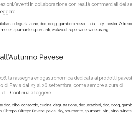
 lezioni/eventi in collaborazione con realtà commerciali del s
leggere
“
L
italiana
,
degustazione
,
doc
,
docg
,
gambero rosso
,
Italia
,
Italy
,
lobster
,
Oltrepo
o
melier
,
spumante
,
spumanti
,
weloveoltrepo
,
wine
,
winetasting
b
s
t
all’Autunno Pavese
e
r
P
a
6, la rassegna enogastronomica dedicata ai prodotti pavesi
r
eo di Pavia dal 23 al 26 settembre, come sempre a cura di
t
 di …
Continua a leggere
“
y
C
se doc
,
cibo
,
consorzio
,
cucina
,
degustazione
,
degustazioni
,
doc
,
docg
,
gamb
,
o
o
,
Oltrepo
,
Oltrepò Pavese
,
pavia
,
sky
,
spumante
,
spumanti
,
vini
,
vino
,
wineta
O
n
l
s
t
o