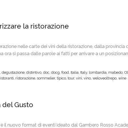
rizzare la ristorazione
zione nelle carte dei vini della ristorazione, dalla provincia 
, ma ora si passa dalle parole ai fatti per arrivare a un posizion
,
degustazione
,
distintivo
,
doc
,
docg
,
food
,
Italia
,
Italy
,
lombardia
,
mabedo
,
Ol
ristoranti
,
ristorazione
,
sommelier
,
tipico
,
tour
,
vini
,
vino
,
weloveoltrepo
,
wine
à del Gusto
 è il nuovo format di eventi ideato dal Gambero Rosso Acad