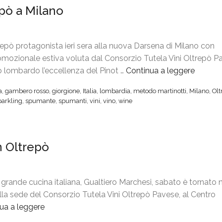
epò a Milano
r
r
e
z
p
i
ò
o
epò protagonista ieri sera alla nuova Darsena di Milano con
a
e
romozionale estiva voluta dal Consorzio Tutela Vini Oltrepò P
C
G
go lombardo l’eccellenza del Pinot …
Continua a leggere
“
i
a
G
a
,
gambero rosso
,
giorgione
,
Italia
,
lombardia
,
metodo martinotti
,
Milano
,
Olt
t
m
i
parkling
,
spumante
,
spumanti
,
vini
,
vino
,
wine
t
b
o
à
e
r
d
r
g
n Oltrepò
e
o
i
l
R
o
G
o
n
u
s
e
grande cucina italiana, Gualtiero Marchesi, sabato è tornato n
s
s
e
lla sede del Consorzio Tutela Vini Oltrepò Pavese, al Centro
t
o
b
ua a leggere
“
o
a
o
G