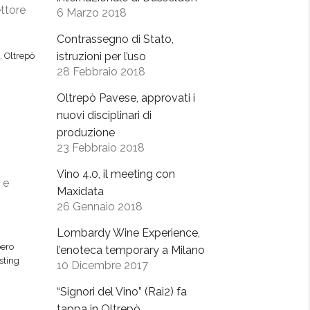
ettore
6 Marzo 2018
Contrassegno di Stato,
istruzioni per l’uso
,
Oltrepò
28 Febbraio 2018
Oltrepò Pavese, approvati i
nuovi disciplinari di
produzione
23 Febbraio 2018
Vino 4.0, il meeting con
 e
Maxidata
26 Gennaio 2018
Lombardy Wine Experience,
ero
l’enoteca temporary a Milano
sting
10 Dicembre 2017
“Signori del Vino” (Rai2) fa
tappa in Oltrepò