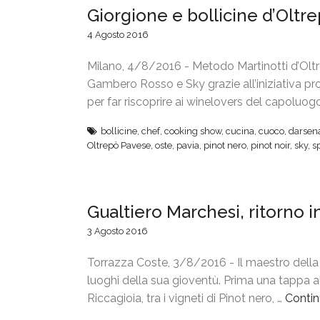
Giorgione e bollicine d’Oltr
r
i
4 Agosto 2016
z
z
Milano, 4/8/2016 - Metodo Martinotti d’Oltr
a
Gambero Rosso e Sky grazie all’iniziativa p
r
per far riscoprire ai winelovers del capoluo
e
bollicine
,
chef
,
cooking show
,
cucina
,
cuoco
,
darsen
l
Oltrepò Pavese
,
oste
,
pavia
,
pinot nero
,
pinot noir
,
sky
,
s
a
r
i
Gualtiero Marchesi, ritorno i
s
t
3 Agosto 2016
o
r
Torrazza Coste, 3/8/2016 - Il maestro della 
a
luoghi della sua gioventù. Prima una tappa a
z
Riccagioia, tra i vigneti di Pinot nero, …
Contin
i