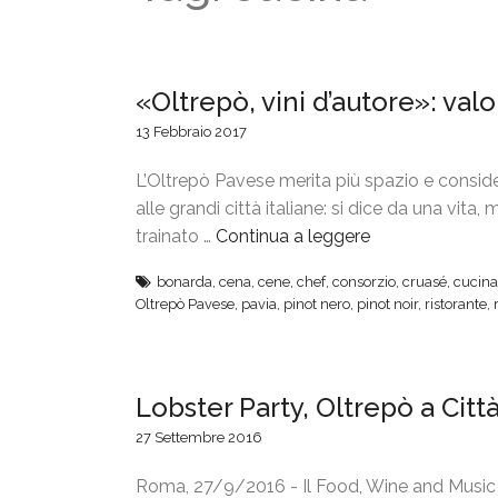
«Oltrepò, vini d’autore»: valo
13 Febbraio 2017
L’Oltrepò Pavese merita più spazio e considera
alle grandi città italiane: si dice da una vita
trainato …
Continua a leggere
“
«
bonarda
,
cena
,
cene
,
chef
,
consorzio
,
cruasé
,
cucina
O
Oltrepò Pavese
,
pavia
,
pinot nero
,
pinot noir
,
ristorante
,
l
t
r
Lobster Party, Oltrepò a Citt
e
p
27 Settembre 2016
ò
,
Roma, 27/9/2016 - Il Food, Wine and Music