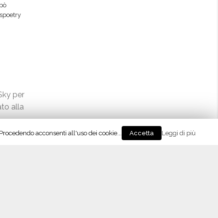
epò
spoetry
Sky per
ato alla
. Procedendo acconsenti all'uso dei cookie...
Leggi di più
Accetta
dy
,