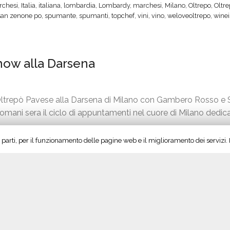
rchesi
,
Italia
,
italiana
,
lombardia
,
Lombardy
,
marchesi
,
Milano
,
Oltrepo
,
Oltr
”
l
l
u
san zenone po
,
spumante
,
spumanti
,
topchef
,
vini
,
vino
,
weloveoltrepo
,
winei
l
l
a
’
i
l
A
c
t
how alla Darsena
u
i
i
t
n
e
u
e
r
n
d
o
Oltrepò Pavese alla Darsena di Milano con Gambero Rosso e 
n
’
M
à domani sera il ciclo di appuntamenti nel cuore di Milano dedic
o
O
a
P
l
r
rze parti, per il funzionamento delle pagine web e il miglioramento dei servizi
ocg
,
eventi
,
gambero rosso
,
giorgione
,
golino
,
Italia
,
Italy
,
lombardia
,
Lombar
a
t
c
how cooking
,
sky
,
sparkling
,
spumanti
,
vini
,
vino
,
weloveoltrepo
,
winelovers
,
v
r
h
e
e
e
s
p
s
e
ò
i
” da Ballabio
”
a
,
M
r