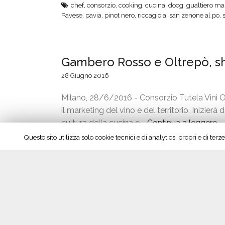
chef
,
consorzio
,
cooking
,
cucina
,
docg
,
gualtiero ma
o
Pavese
,
pavia
,
pinot nero
,
riccagioia
,
san zenone al po
,
n
e
”
Gambero Rosso e Oltrepò, s
28 Giugno 2016
Milano, 28/6/2016 - Consorzio Tutela Vini 
il marketing del vino e del territorio. Inizier
cultura della cucina e …
Continua a leggere
“
G
Questo sito utilizza solo cookie tecnici e di analytics, propri e di te
consorzio
,
cruasé
,
cucina
,
darsena
,
degustazione
,
d
a
Milano
,
Oltrepo
,
Oltrepò Pavese
,
ricette
,
rosazza prin
,
s
m
winetasting
,
winetour
b
e
r
Oltrepò-Champagne, la “sfida
o
R
21 Maggio 2016