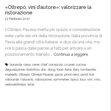
«Oltrepò, vini d’autore»: valorizzare la
ristorazione
13 Febbraio 2017
L’Oltrepò Pavese merita più spazio e considerazione
nelle carte dei vini della ristorazione, dalla provincia di
Pavia alle grandi città italiane: si dice da una vita, ma
ora si passa dalle parole ai fatti per arrivare a un
posizionamento trainato …
Continua a leggere
“
«
bonarda
,
cena
,
cene
,
chef
,
consorzio
,
cruasé
,
cucina
,
O
degustazione
,
distintivo
,
doc
,
docg
,
food
,
Italia
,
Italy
,
lombardia
,
l
mabedo
,
Oltrepo
,
Oltrepò Pavese
,
pavia
,
pinot nero
,
pinot noir
,
t
ristorante
,
ristoranti
,
ristorazione
,
sommelier
,
tipico
,
tour
,
vini
,
vino
,
weloveoltrepo
,
wine
r
e
p
ò
,