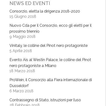
NEWS ED EVENTI
v
i
Consorzio, eletta la dirigenza 2018-2020
15 Giugno 2018
n
i
Nuovo Cda per il Consorzio, ecco gli eletti per il
d
prossimo triennio
’
9 Maggio 2018
a
Vinitaly, le colline del Pinot nero protagoniste
u
5 Aprile 2018
t
o
Evento Ais al Westin Palace, le colline del Pinot
r
nero protagoniste a Milano
e
18 Marzo 2018
»
ProWein, il Consorzio alla Fiera internazionale di
:
Dusseldorf
v
6 Marzo 2018
a
l
Contrassegno di Stato, istruzioni per l’uso
28 Febbraio 2018
o