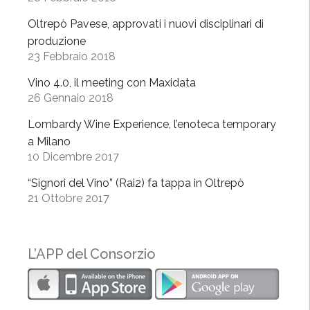
r
Oltrepò Pavese, approvati i nuovi disciplinari di
i
produzione
z
23 Febbraio 2018
z
Vino 4.0, il meeting con Maxidata
a
26 Gennaio 2018
r
e
Lombardy Wine Experience, l’enoteca temporary
l
a Milano
a
10 Dicembre 2017
r
“Signori del Vino” (Rai2) fa tappa in Oltrepò
i
21 Ottobre 2017
s
t
o
L’APP del Consorzio
r
a
z