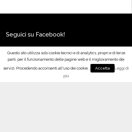
i
o
n
e
”
Seguici su Facebook!
Questo sito utilizza solo cookie tecnici e di analytics, propri e di terze
parti, per il funzionamento delle pagine web e il miglioramento dei
servizi. Procedendo acconsenti all'uso dei cookie...
Leggi di
Accetta
più