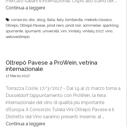
mercato italiani e internazionali. Ospiti allo stand del …
n
t
Continua a leggere
“
e
e
O
r
consorzio
,
doc
,
docg
,
Italia
,
Italy
,
lombardia
,
metodo classico
,
l
l
Oltrepo
,
Oltrepò Pavese
,
pinot nero
,
pinot noir
,
sommelier
,
sparkling
,
o
l
t
spumante
,
spumanti
,
università
,
vini
,
Vinitaly
,
vinitaly 2017
,
vino
,
”
o
r
weloveoltrepo
”
e
,
p
M
ò
Oltrepò Pavese a ProWein, vetrina
e
P
internazionale
t
a
17 Marzo 2017
o
v
d
e
Torrazza Coste, 17/3/2017 - Dal 19 al 21 marzo torna a
o
s
Dusseldorf l’appuntamento con ProWein, la fiera
C
e
internazionale del vino di qualità più importante
l
p
d’Europa. Il Consorzio Tutela Vini Oltrepò Pavese e il
a
r
Distretto del Vino saranno presenti, insieme, al …
s
o
Continua a leggere
“
s