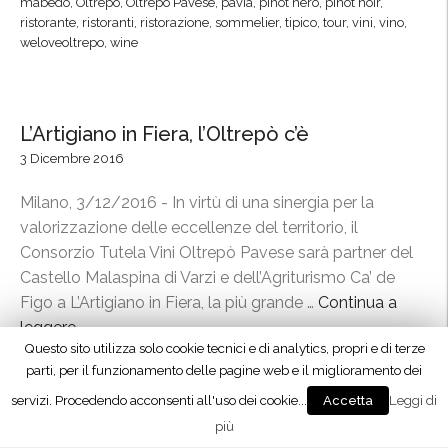
mabedo
,
Oltrepo
,
Oltrepò Pavese
,
pavia
,
pinot nero
,
pinot noir
,
z
t
b
ristorante
,
ristoranti
,
ristorazione
,
sommelier
,
tipico
,
tour
,
vini
,
vino
,
i
weloveoltrepo
,
wine
r
r
o
e
i
n
p
n
a
ò
d
L’Artigiano in Fiera, l’Oltrepò c’è
l
,
a
3 Dicembre 2016
e
v
O
”
i
l
Milano, 3/12/2016 - In virtù di una sinergia per la
n
t
valorizzazione delle eccellenze del territorio, il
i
r
Consorzio Tutela Vini Oltrepò Pavese sarà partner del
d
e
Castello Malaspina di Varzi e dell’Agriturismo Ca’ de
’
p
Figo a L’Artigiano in Fiera, la più grande …
Continua a
a
ò
leggere
“
u
!
L
artigianato
,
ca' de figo
,
castello malaspina
,
consorzio
,
t
”
’
degustazione
,
Italia
,
Italy
,
l'artigiano in fiera
,
lombardia
,
Lombardy
,
o
A
Milano
,
Oltrepo
,
Oltrepò Pavese
,
rho
,
sommelier
,
varzi
,
r
r
weloveoltrepo
,
winelovers
,
winetasting
Privacy & Cookies Policy
e