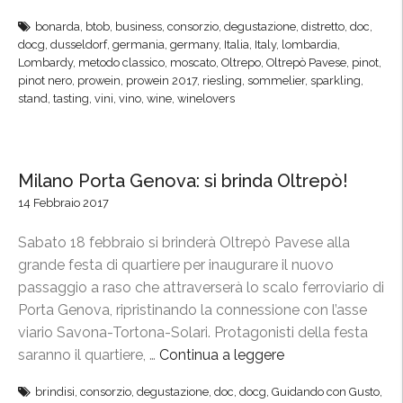
t
O
i
a
bonarda
,
btob
,
business
,
consorzio
,
degustazione
,
distretto
,
doc
,
l
c
docg
,
dusseldorf
,
germania
,
germany
,
Italia
,
Italy
,
lombardia
,
g
t
Lombardy
,
metodo classico
,
moscato
,
Oltrepo
,
Oltrepò Pavese
,
pinot
,
o
o
r
pinot nero
,
prowein
,
prowein 2017
,
riesling
,
sommelier
,
sparkling
,
i
n
stand
,
tasting
,
vini
,
vino
,
wine
,
winelovers
e
n
i
p
p
s
ò
a
t
P
Milano Porta Genova: si brinda Oltrepò!
s
a
a
s
14 Febbraio 2017
a
v
e
V
e
Sabato 18 febbraio si brinderà Oltrepò Pavese alla
r
i
s
grande festa di quartiere per inaugurare il nuovo
e
n
e
passaggio a raso che attraverserà lo scalo ferroviario di
l
i
a
Porta Genova, ripristinando la connessione con l’asse
l
t
P
viario Savona-Tortona-Solari. Protagonisti della festa
a
a
r
saranno il quartiere, …
Continua a leggere
“
”
l
o
M
y
brindisi
,
consorzio
,
degustazione
,
doc
,
docg
,
Guidando con Gusto
,
W
i