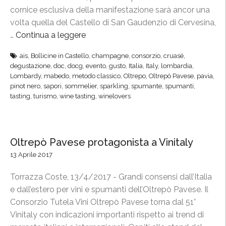
i
cornice esclusiva della manifestazione sarà ancor una
l
volta quella del Castello di San Gaudenzio di Cervesina,
G
…
Continua a leggere
“
i
“
ais
,
Bollicine in Castello
,
champagne
,
consorzio
,
cruasé
,
a
B
degustazione
,
doc
,
docg
,
evento
,
gusto
,
Italia
,
Italy
,
lombardia
,
r
o
Lombardy
,
mabedo
,
metodo classico
,
Oltrepo
,
Oltrepò Pavese
,
pavia
,
d
l
pinot nero
,
sapori
,
sommelier
,
sparkling
,
spumante
,
spumanti
,
i
tasting
,
turismo
,
wine tasting
,
winelovers
l
n
i
o
c
d
i
Oltrepò Pavese protagonista a Vinitaly
e
n
13 Aprile 2017
l
e
P
i
Torrazza Coste, 13/4/2017 - Grandi consensi dall’Italia
i
n
e dall’estero per vini e spumanti dell’Oltrepò Pavese. Il
n
C
Consorzio Tutela Vini Oltrepò Pavese torna dal 51°
o
a
Vinitaly con indicazioni importanti rispetto ai trend di
t
s