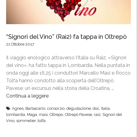
“Signori del Vino” (Rai2) fa tappa in Oltrepò
21 Ottobre 2017
Il viaggio enologico attraverso l’Italia su Rai2, «Signori
del vino», ha fatto tappa in Lombardia. Nella puntata in
onda oggi alle 16.25 i conduttori Marcello Masi e Rocco
Tolfa hanno condotto alla scoperta dell’Oltrepò
Pavese: un excursus nella storia della Croatina, …
Continua a leggere
“
“
Agnes
,
Barbacarlo
,
consorzio
,
degustazione
,
doc
,
Italia
,
S
lombardia
,
Maga
,
masi
,
Oltrepo
,
Oltrepò Pavese
,
rai2
,
Signori del
i
Vino
,
sommelier
,
tolfa
g
n