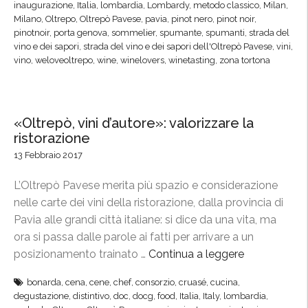
”
inaugurazione
,
Italia
,
lombardia
,
Lombardy
,
metodo classico
,
Milan
,
e
l
Milano
,
Oltrepo
,
Oltrepò Pavese
,
pavia
,
pinot nero
,
pinot noir
,
i
a
pinotnoir
,
porta genova
,
sommelier
,
spumante
,
spumanti
,
strada del
n
vino e dei sapori
,
strada del vino e dei sapori dell'Oltrepò Pavese
,
vini
,
n
vino
,
weloveoltrepo
,
wine
,
winelovers
,
winetasting
,
zona tortona
,
o
v
P
e
o
t
r
«Oltrepò, vini d’autore»: valorizzare la
r
t
ristorazione
i
a
13 Febbraio 2017
n
G
a
L’Oltrepò Pavese merita più spazio e considerazione
e
i
nelle carte dei vini della ristorazione, dalla provincia di
n
n
Pavia alle grandi città italiane: si dice da una vita, ma
o
t
ora si passa dalle parole ai fatti per arrivare a un
v
e
posizionamento trainato …
Continua a leggere
“
a
r
«
:
bonarda
,
cena
,
cene
,
chef
,
consorzio
,
cruasé
,
cucina
,
n
O
s
degustazione
,
distintivo
,
doc
,
docg
,
food
,
Italia
,
Italy
,
lombardia
,
a
l
i