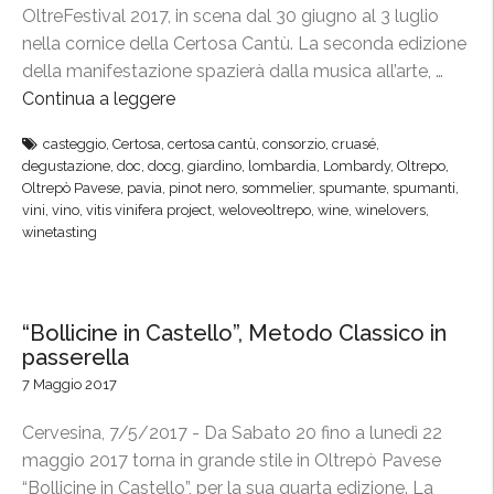
OltreFestival 2017, in scena dal 30 giugno al 3 luglio
a
nella cornice della Certosa Cantù. La seconda edizione
t
della manifestazione spazierà dalla musica all’arte, …
a
Continua a leggere
“
p
O
p
casteggio
,
Certosa
,
certosa cantù
,
consorzio
,
cruasé
,
l
a
degustazione
,
doc
,
docg
,
giardino
,
lombardia
,
Lombardy
,
Oltrepo
,
t
i
Oltrepò Pavese
,
pavia
,
pinot nero
,
sommelier
,
spumante
,
spumanti
,
r
n
vini
,
vino
,
vitis vinifera project
,
weloveoltrepo
,
wine
,
winelovers
,
winetasting
e
O
F
l
e
t
s
r
“Bollicine in Castello”, Metodo Classico in
t
e
passerella
i
p
7 Maggio 2017
v
ò
a
”
Cervesina, 7/5/2017 - Da Sabato 20 fino a lunedì 22
l
maggio 2017 torna in grande stile in Oltrepò Pavese
,
“Bollicine in Castello”, per la sua quarta edizione. La