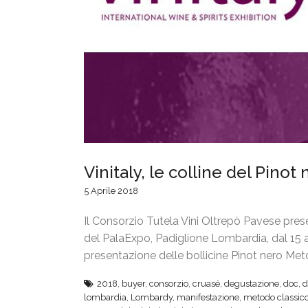
Vinitaly, le colline del Pino
5 Aprile 2018
Il Consorzio Tutela Vini Oltrepò Pavese present
del PalaExpo, Padiglione Lombardia, dal 15 al
presentazione delle bollicine Pinot nero Me
2018
,
buyer
,
consorzio
,
cruasé
,
degustazione
,
doc
,
d
lombardia
,
Lombardy
,
manifestazione
,
metodo classic