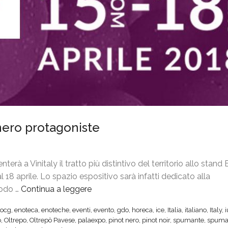
t nero protagoniste
erà a Vinitaly il tratto più distintivo del territorio allo stan
 18 aprile. Lo spazio espositivo sarà infatti dedicato alla
todo …
Continua a leggere
“
V
ocg
,
enoteca
,
enoteche
,
eventi
,
evento
,
gdo
,
horeca
,
ice
,
Italia
,
italiano
,
Italy
,
i
o
,
Oltrepo
,
Oltrepò Pavese
,
palaexpo
,
pinot nero
,
pinot noir
,
spumante
,
spuma
n