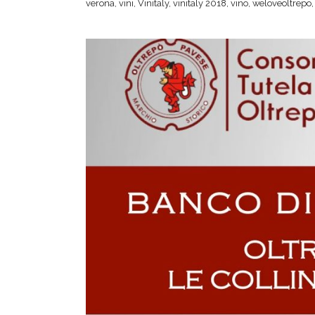
verona
,
vini
,
Vinitaly
,
vinitaly 2018
,
vino
,
weloveoltrepo