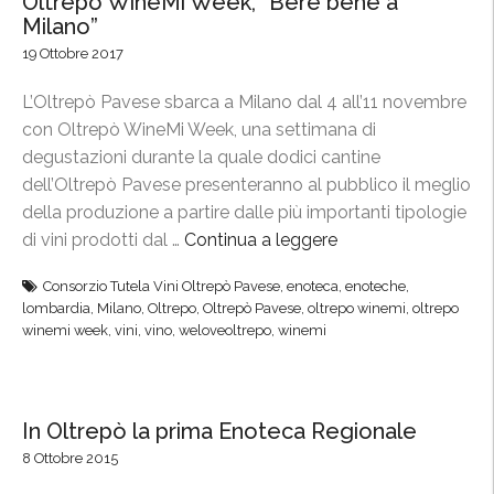
Oltrepò WineMi Week, “Bere bene a
n
Milano”
o
19 Ottobre 2017
t
L’Oltrepò Pavese sbarca a Milano dal 4 all’11 novembre
n
con Oltrepò WineMi Week, una settimana di
e
degustazioni durante la quale dodici cantine
r
dell’Oltrepò Pavese presenteranno al pubblico il meglio
o
della produzione a partire dalle più importanti tipologie
p
di vini prodotti dal …
Continua a leggere
“
r
O
o
Consorzio Tutela Vini Oltrepò Pavese
,
enoteca
,
enoteche
,
l
t
lombardia
,
Milano
,
Oltrepo
,
Oltrepò Pavese
,
oltrepo winemi
,
oltrepo
t
a
winemi week
,
vini
,
vino
,
weloveoltrepo
,
winemi
r
g
e
o
p
n
In Oltrepò la prima Enoteca Regionale
ò
i
8 Ottobre 2015
W
s
i
t