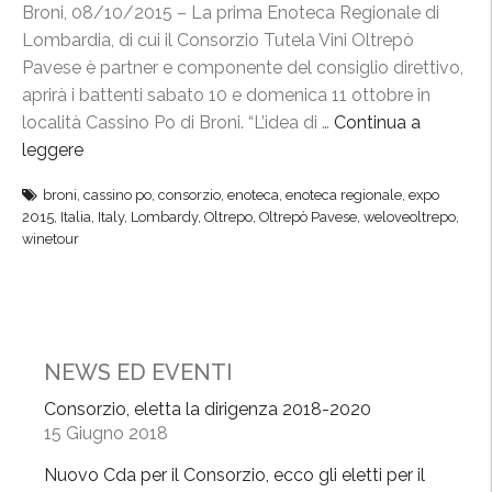
Broni, 08/10/2015 – La prima Enoteca Regionale di
n
e
Lombardia, di cui il Consorzio Tutela Vini Oltrepò
e
”
Pavese è partner e componente del consiglio direttivo,
M
aprirà i battenti sabato 10 e domenica 11 ottobre in
i
località Cassino Po di Broni. “L’idea di …
Continua a
W
leggere
“
e
I
e
broni
,
cassino po
,
consorzio
,
enoteca
,
enoteca regionale
,
expo
n
k
2015
,
Italia
,
Italy
,
Lombardy
,
Oltrepo
,
Oltrepò Pavese
,
weloveoltrepo
,
O
winetour
,
l
“
t
B
r
e
e
r
p
NEWS ED EVENTI
e
ò
b
Consorzio, eletta la dirigenza 2018-2020
l
15 Giugno 2018
e
a
n
Nuovo Cda per il Consorzio, ecco gli eletti per il
p
e