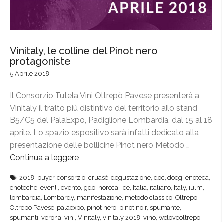
Vinitaly, le colline del Pinot nero
protagoniste
5 Aprile 2018
Il Consorzio Tutela Vini Oltrepò Pavese presenterà a
Vinitaly il tratto più distintivo del territorio allo stand
B5/C5 del PalaExpo, Padiglione Lombardia, dal 15 al 18
aprile. Lo spazio espositivo sarà infatti dedicato alla
presentazione delle bollicine Pinot nero Metodo …
Continua a leggere
“
V
2018
,
buyer
,
consorzio
,
cruasé
,
degustazione
,
doc
,
docg
,
enoteca
,
i
enoteche
,
eventi
,
evento
,
gdo
,
horeca
,
ice
,
Italia
,
italiano
,
Italy
,
iulm
,
n
lombardia
,
Lombardy
,
manifestazione
,
metodo classico
,
Oltrepo
,
i
Oltrepò Pavese
,
palaexpo
,
pinot nero
,
pinot noir
,
spumante
,
spumanti
,
verona
,
vini
,
Vinitaly
,
vinitaly 2018
,
vino
,
weloveoltrepo
,
t