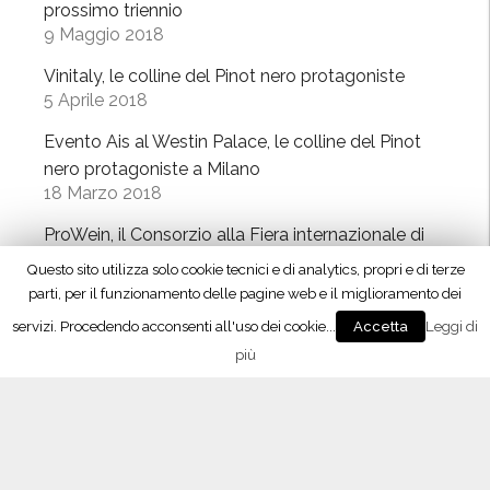
prossimo triennio
r
a
9 Maggio 2018
i
M
m
Vinitaly, le colline del Pinot nero protagoniste
i
a
5 Aprile 2018
l
E
a
Evento Ais al Westin Palace, le colline del Pinot
n
n
nero protagoniste a Milano
o
o
18 Marzo 2018
t
”
e
ProWein, il Consorzio alla Fiera internazionale di
”
c
Dusseldorf
Questo sito utilizza solo cookie tecnici e di analytics, propri e di terze
6 Marzo 2018
a
parti, per il funzionamento delle pagine web e il miglioramento dei
R
Contrassegno di Stato, istruzioni per l’uso
servizi. Procedendo acconsenti all'uso dei cookie...
Leggi di
Accetta
e
28 Febbraio 2018
più
g
Oltrepò Pavese, approvati i nuovi disciplinari di
i
produzione
o
23 Febbraio 2018
n
a
Vino 4.0, il meeting con Maxidata