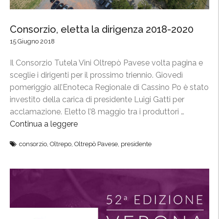
Consorzio, eletta la dirigenza 2018-2020
15 Giugno 2018
Il Consorzio Tutela Vini Oltrepò Pavese volta pagina e
sceglie i dirigenti per il prossimo triennio. Giovedì
pomeriggio all’Enoteca Regionale di Cassino Po è stato
investito della carica di presidente Luigi Gatti per
acclamazione. Eletto l’8 maggio tra i produttori …
Continua a leggere
“
C
consorzio
,
Oltrepo
,
Oltrepò Pavese
,
presidente
o
n
s
o
r
z