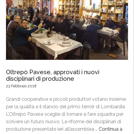
l
C
P
o
i
n
n
s
o
o
t
r
n
z
e
i
r
o
o
Oltrepò Pavese, approvati i nuovi
a
p
disciplinari di produzione
l
r
23 Febbraio 2018
l
o
a
t
Grandi cooperative e piccoli produttori votano insieme
F
a
per la qualità e il rilancio del primo terroir di Lombardia
i
g
L’Oltrepò Pavese sceglie di tornare a fare squadra per
e
o
scrivere un futuro nuovo. Le riforme dei disciplinari di
r
n
produzione presentate ieri all’assemblea …
Continua a
a