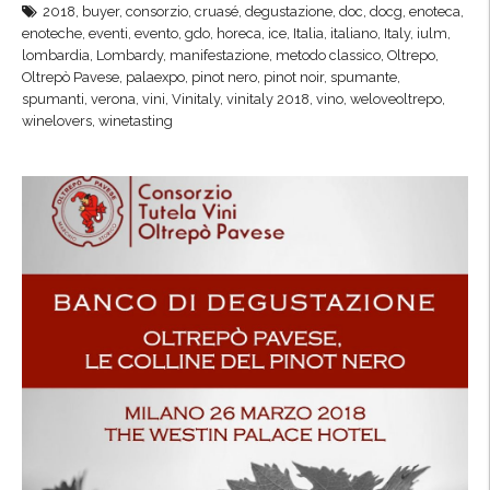
z
2018
,
buyer
,
consorzio
,
cruasé
,
degustazione
,
doc
,
docg
,
enoteca
,
i
enoteche
,
eventi
,
evento
,
gdo
,
horeca
,
ice
,
Italia
,
italiano
,
Italy
,
iulm
,
a
n
lombardia
,
Lombardy
,
manifestazione
,
metodo classico
,
Oltrepo
,
2
i
Oltrepò Pavese
,
palaexpo
,
pinot nero
,
pinot noir
,
spumante
,
0
spumanti
,
verona
,
vini
,
Vinitaly
,
vinitaly 2018
,
vino
,
weloveoltrepo
,
t
1
winelovers
,
winetasting
a
8
l
-
y
2
,
0
l
2
e
0
c
”
o
l
l
i
n
e
d