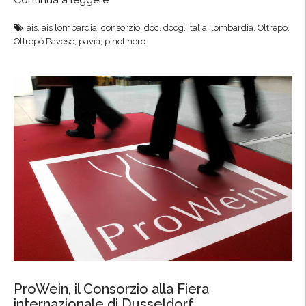
n
E
ais
,
ais lombardia
,
consorzio
,
doc
,
docg
,
Italia
,
lombardia
,
Oltrepo
,
i
v
Oltrepò Pavese
,
pavia
,
pinot nero
s
e
t
n
e
t
”
o
A
i
s
a
l
W
e
s
t
i
ProWein, il Consorzio alla Fiera
n
internazionale di Dusseldorf