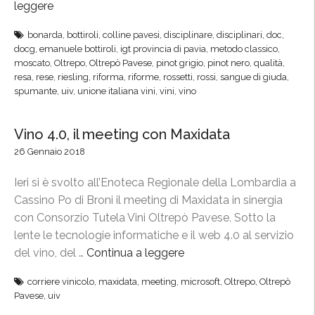
i
leggere
“
i
s
O
n
bonarda
,
bottiroli
,
colline pavesi
,
disciplinare
,
disciplinari
,
doc
,
t
l
t
docg
,
emanuele bottiroli
,
igt provincia di pavia
,
metodo classico
,
e
t
moscato
,
Oltrepo
,
Oltrepò Pavese
,
pinot grigio
,
pinot nero
,
qualità
,
e
a
r
resa
,
rese
,
riesling
,
riforma
,
riforme
,
rossetti
,
rossi
,
sangue di giuda
,
r
M
spumante
,
uiv
,
unione italiana vini
,
vini
,
vino
e
n
i
p
a
l
ò
Vino 4.0, il meeting con Maxidata
z
a
P
26 Gennaio 2018
i
n
a
o
o
v
Ieri si è svolto all’Enoteca Regionale della Lombardia a
n
”
e
Cassino Po di Broni il meeting di Maxidata in sinergia
a
s
con Consorzio Tutela Vini Oltrepò Pavese. Sotto la
l
e
lente le tecnologie informatiche e il web 4.0 al servizio
e
,
del vino, del …
Continua a leggere
“
d
a
V
i
corriere vinicolo
,
maxidata
,
meeting
,
microsoft
,
Oltrepo
,
Oltrepò
p
i
D
Pavese
,
uiv
p
n
u