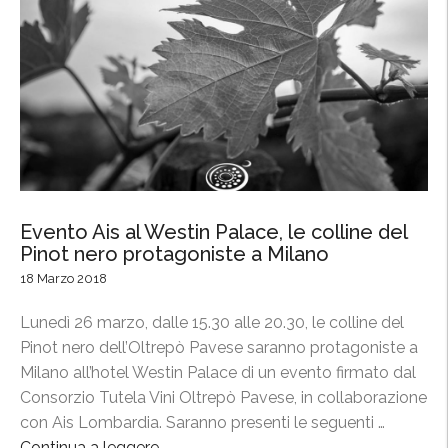
e
l
P
i
n
o
t
n
e
Evento Ais al Westin Palace, le colline del
r
Pinot nero protagoniste a Milano
o
18 Marzo 2018
p
r
Lunedì 26 marzo, dalle 15.30 alle 20.30, le colline del
o
Pinot nero dell’Oltrepò Pavese saranno protagoniste a
t
Milano all’hotel Westin Palace di un evento firmato dal
a
Consorzio Tutela Vini Oltrepò Pavese, in collaborazione
g
con Ais Lombardia. Saranno presenti le seguenti …
o
Continua a leggere
“