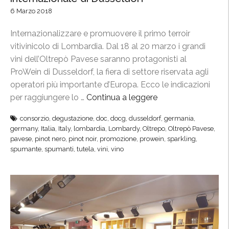
P
6 Marzo 2018
a
l
Internazionalizzare e promuovere il primo terroir
a
vitivinicolo di Lombardia. Dal 18 al 20 marzo i grandi
c
vini dell’Oltrepò Pavese saranno protagonisti al
e
ProWein di Dusseldorf, la fiera di settore riservata agli
,
operatori più importante d’Europa. Ecco le indicazioni
l
per raggiungere lo …
Continua a leggere
“
e
P
c
consorzio
,
degustazione
,
doc
,
docg
,
dusseldorf
,
germania
,
r
o
germany
,
Italia
,
Italy
,
lombardia
,
Lombardy
,
Oltrepo
,
Oltrepò Pavese
,
o
pavese
,
pinot nero
,
pinot noir
,
promozione
,
prowein
,
sparkling
,
l
W
spumante
,
spumanti
,
tutela
,
vini
,
vino
l
e
i
i
n
n
e
,
d
i
e
l