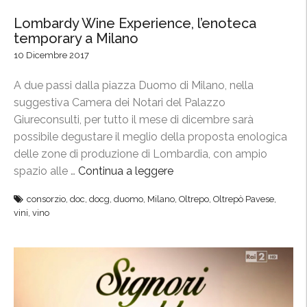
r
o
s
Lombardy Wine Experience, l’enoteca
o
4
s
temporary a Milano
v
.
e
10 Dicembre 2017
a
0
l
t
,
d
A due passi dalla piazza Duomo di Milano, nella
i
i
o
suggestiva Camera dei Notari del Palazzo
i
l
r
Giureconsulti, per tutto il mese di dicembre sarà
n
m
f
possibile degustare il meglio della proposta enologica
u
e
”
delle zone di produzione di Lombardia, con ampio
o
e
spazio alle …
Continua a leggere
“
v
t
L
i
i
consorzio
,
doc
,
docg
,
duomo
,
Milano
,
Oltrepo
,
Oltrepò Pavese
,
o
d
n
vini
,
vino
m
i
g
b
s
c
a
c
o
r
i
n
d
p
M