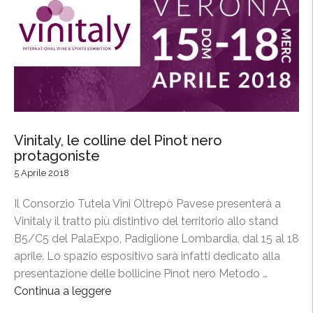
i
o
,
e
l
e
t
t
Vinitaly, le colline del Pinot nero
a
protagoniste
l
5 Aprile 2018
a
d
Il Consorzio Tutela Vini Oltrepò Pavese presenterà a
i
Vinitaly il tratto più distintivo del territorio allo stand
r
B5/C5 del PalaExpo, Padiglione Lombardia, dal 15 al 18
i
aprile. Lo spazio espositivo sarà infatti dedicato alla
g
presentazione delle bollicine Pinot nero Metodo …
e
Continua a leggere
“
n
V