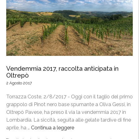
i
l
C
o
n
s
o
r
Vendemmia 2017, raccolta anticipata in
z
Oltrepò
i
2 Agosto 2017
o
a
Torrazza Coste, 2/8/2017 - Oggi con il taglio del primo
l
grappolo di Pinot nero base spumante a Oliva Gessi, in
l
Oltrepò Pavese, ha preso il via la vendemmia 2017 in
a
Lombardia. La siccità, seguita alle gelate tardive di fine
F
aprile, ha …
Continua a leggere
“
i
V