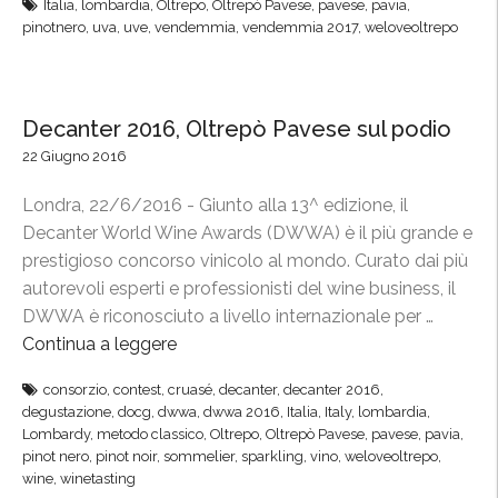
e
Italia
,
lombardia
,
Oltrepo
,
Oltrepò Pavese
,
pavese
,
pavia
,
e
r
pinotnero
,
uva
,
uve
,
vendemmia
,
vendemmia 2017
,
weloveoltrepo
n
a
d
i
e
n
m
Decanter 2016, Oltrepò Pavese sul podio
t
m
22 Giugno 2016
e
i
r
Londra, 22/6/2016 - Giunto alla 13^ edizione, il
a
n
Decanter World Wine Awards (DWWA) è il più grande e
2
a
prestigioso concorso vinicolo al mondo. Curato dai più
0
z
autorevoli esperti e professionisti del wine business, il
1
i
DWWA è riconosciuto a livello internazionale per …
7
o
Continua a leggere
“
,
n
D
r
a
consorzio
,
contest
,
cruasé
,
decanter
,
decanter 2016
,
e
a
degustazione
,
docg
,
dwwa
,
dwwa 2016
,
Italia
,
Italy
,
lombardia
,
l
c
c
Lombardy
,
metodo classico
,
Oltrepo
,
Oltrepò Pavese
,
pavese
,
pavia
,
e
a
pinot nero
,
pinot noir
,
sommelier
,
sparkling
,
vino
,
weloveoltrepo
,
c
d
wine
,
winetasting
n
o