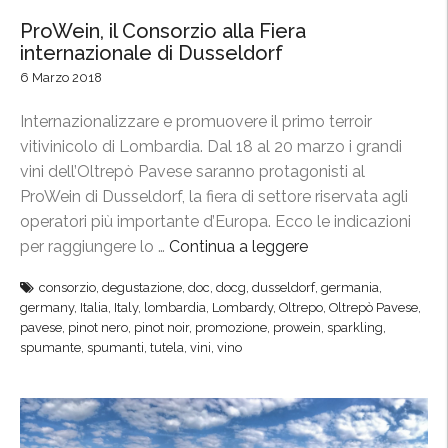
ProWein, il Consorzio alla Fiera
internazionale di Dusseldorf
6 Marzo 2018
Internazionalizzare e promuovere il primo terroir
vitivinicolo di Lombardia. Dal 18 al 20 marzo i grandi
vini dell’Oltrepò Pavese saranno protagonisti al
ProWein di Dusseldorf, la fiera di settore riservata agli
operatori più importante d’Europa. Ecco le indicazioni
per raggiungere lo …
Continua a leggere
“
P
consorzio
,
degustazione
,
doc
,
docg
,
dusseldorf
,
germania
,
r
germany
,
Italia
,
Italy
,
lombardia
,
Lombardy
,
Oltrepo
,
Oltrepò Pavese
,
o
pavese
,
pinot nero
,
pinot noir
,
promozione
,
prowein
,
sparkling
,
W
spumante
,
spumanti
,
tutela
,
vini
,
vino
e
i
n
,