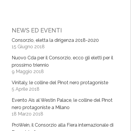
i
t
l
D
e
t
u
r
a
s
2
a
NEWS ED EVENTI
s
0
n
e
1
Consorzio, eletta la dirigenza 2018-2020
t
l
15 Giugno 2018
6
i
d
,
c
Nuovo Cda per il Consorzio, ecco gli eletti per il
o
O
i
prossimo triennio
r
l
p
9 Maggio 2018
f
t
a
”
Vinitaly, le colline del Pinot nero protagoniste
r
t
5 Aprile 2018
e
a
p
i
Evento Ais al Westin Palace, le colline del Pinot
ò
n
nero protagoniste a Milano
P
18 Marzo 2018
O
a
l
ProWein, il Consorzio alla Fiera internazionale di
v
t