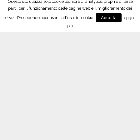
territoriale realizzando delle schede contenenti dei
consigli riguardanti sia le scelte di gestione del suolo e
di gestione della parete vegetativa che le scelta
Privacy & Cookies Policy
genetiche (clone e portainnesto) integrate con i consigli
enologici più appropriati in base all’obiettivo di
vinificazione.
Nella
“Guida all’utilizzo della denominazione di origine
Pinot nero in Oltrepò Pavese”
, data alle stampe dal
Consorzio Tutela Vini Oltrepò Pavese nel 2009, sono
racchiusi i dettagli tecnico-scientifici di anni di ricerca e
di studio, che stanno alla base della qualità delle
produzioni Pinot nero a denominazione Oltrepò
Pavese.
NEWS ED EVENTI