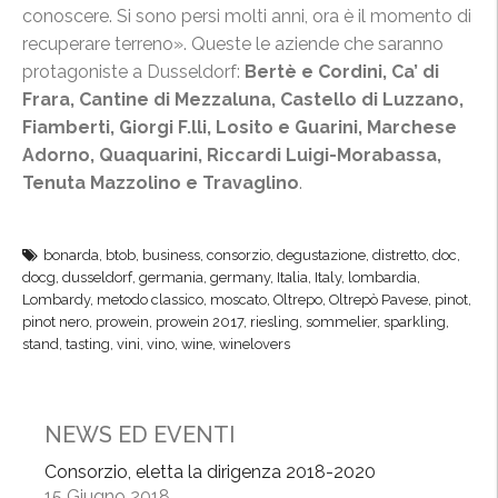
conoscere. Si sono persi molti anni, ora è il momento di
recuperare terreno». Queste le aziende che saranno
protagoniste a Dusseldorf:
Bertè e Cordini, Ca’ di
Frara, Cantine di Mezzaluna, Castello di Luzzano,
Fiamberti, Giorgi F.lli, Losito e Guarini, Marchese
Adorno, Quaquarini, Riccardi Luigi-Morabassa,
Tenuta Mazzolino e Travaglino
.
bonarda
,
btob
,
business
,
consorzio
,
degustazione
,
distretto
,
doc
,
docg
,
dusseldorf
,
germania
,
germany
,
Italia
,
Italy
,
lombardia
,
Lombardy
,
metodo classico
,
moscato
,
Oltrepo
,
Oltrepò Pavese
,
pinot
,
pinot nero
,
prowein
,
prowein 2017
,
riesling
,
sommelier
,
sparkling
,
stand
,
tasting
,
vini
,
vino
,
wine
,
winelovers
NEWS ED EVENTI
Consorzio, eletta la dirigenza 2018-2020
15 Giugno 2018