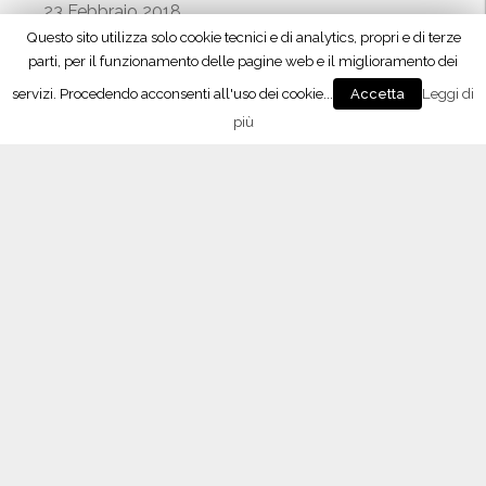
23 Febbraio 2018
Questo sito utilizza solo cookie tecnici e di analytics, propri e di terze
Vino 4.0, il meeting con Maxidata
parti, per il funzionamento delle pagine web e il miglioramento dei
26 Gennaio 2018
servizi. Procedendo acconsenti all'uso dei cookie...
Leggi di
Accetta
Lombardy Wine Experience, l’enoteca temporary
più
a Milano
10 Dicembre 2017
“Signori del Vino” (Rai2) fa tappa in Oltrepò
21 Ottobre 2017
L’APP del Consorzio