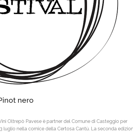
 Pinot nero
Vini Oltrepò Pavese è partner del Comune di Casteggio per
 3 luglio nella cornice della Certosa Cantù. La seconda edizio