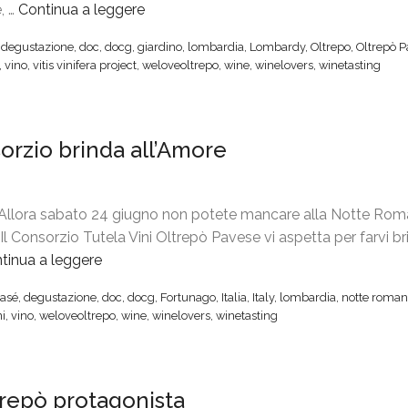
, …
Continua a leggere
“
O
,
degustazione
,
doc
,
docg
,
giardino
,
lombardia
,
Lombardy
,
Oltrepo
,
Oltrepò 
l
,
vino
,
vitis vinifera project
,
weloveoltrepo
,
wine
,
winelovers
,
winetasting
t
r
e
sorzio brinda all’Amore
F
e
s
t
Allora sabato 24 giugno non potete mancare alla Notte Rom
i
. Il Consorzio Tutela Vini Oltrepò Pavese vi aspetta per farvi b
v
tinua a leggere
“
a
“
asé
,
degustazione
,
doc
,
docg
,
Fortunago
,
Italia
,
Italy
,
lombardia
,
notte roman
l
L
ni
,
vino
,
weloveoltrepo
,
wine
,
winelovers
,
winetasting
,
a
i
N
l
o
ltrepò protagonista
G
t