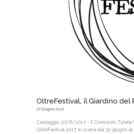
OltreFestival, il Giardino del
27 Giugno 2017
Casteggio, 27/6/2017 - Il Consorzio Tutela 
OltreFestival 2017, in scena dal 30 giugno al