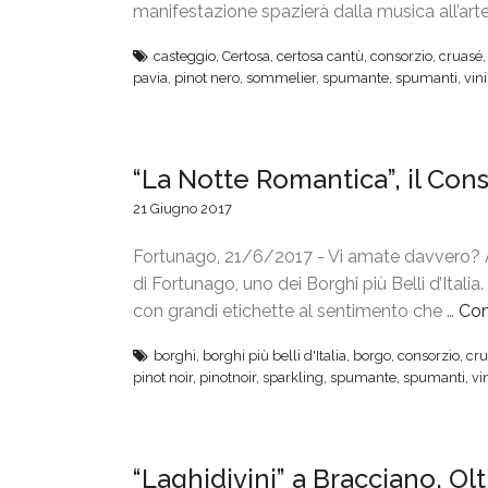
manifestazione spazierà dalla musica all’arte
casteggio
,
Certosa
,
certosa cantù
,
consorzio
,
cruasé
pavia
,
pinot nero
,
sommelier
,
spumante
,
spumanti
,
vini
“La Notte Romantica”, il Con
21 Giugno 2017
Fortunago, 21/6/2017 - Vi amate davvero? 
di Fortunago, uno dei Borghi più Belli d’Italia
con grandi etichette al sentimento che …
Con
borghi
,
borghi più belli d'Italia
,
borgo
,
consorzio
,
cru
pinot noir
,
pinotnoir
,
sparkling
,
spumante
,
spumanti
,
vi
“Laghidivini” a Bracciano, O