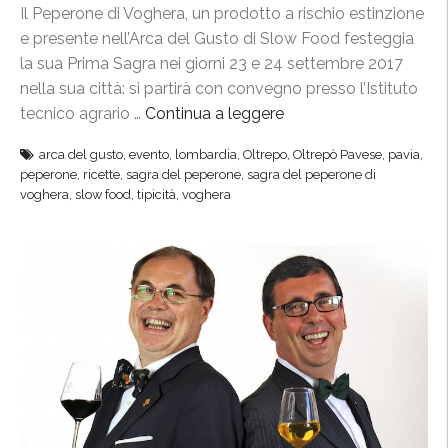
Il Peperone di Voghera, un prodotto a rischio estinzione
a
p
e presente nell’Arca del Gusto di Slow Food festeggia
l
r
la sua Prima Sagra nei giorni 23 e 24 settembre 2017
M
o
nella sua città: si partirà con convegno presso l’Istituto
e
t
tecnico agrario …
Continua a leggere
“
r
a
“
a
g
arca del gusto
,
evento
,
lombardia
,
Oltrepo
,
Oltrepò Pavese
,
pavia
,
P
n
o
peperone
,
ricette
,
sagra del peperone
,
sagra del peperone di
e
o
n
voghera
,
slow food
,
tipicità
,
voghera
p
W
i
e
i
s
r
n
t
o
e
e
n
F
a
e
e
M
d
s
i
i
t
l
V
i
a
o
v
n