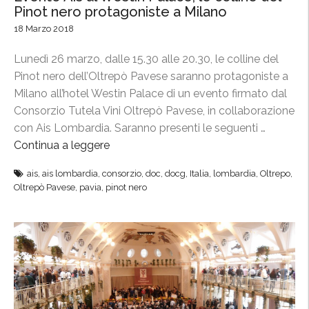
Pinot nero protagoniste a Milano
18 Marzo 2018
Lunedì 26 marzo, dalle 15.30 alle 20.30, le colline del
Pinot nero dell’Oltrepò Pavese saranno protagoniste a
Milano all’hotel Westin Palace di un evento firmato dal
Consorzio Tutela Vini Oltrepò Pavese, in collaborazione
con Ais Lombardia. Saranno presenti le seguenti …
Continua a leggere
“
E
ais
,
ais lombardia
,
consorzio
,
doc
,
docg
,
Italia
,
lombardia
,
Oltrepo
,
v
Oltrepò Pavese
,
pavia
,
pinot nero
e
n
t
o
A
i
s