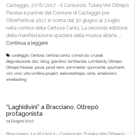
t
Casteggio, 27/6/2017 - Il Consorzio Tutela Vini Oltrepò
a
Pavese è partner del Comune di Casteggio per
a
OltreFestival 2017, in scena dal 30 giugno al 3 luglio
n
nella cornice della Certosa Cantù. La seconda edizione
t
della manifestazione spazierà dalla musica all’arte, …
i
Continua a leggere
“
c
O
casteggio
,
Certosa
,
certosa cantù
,
consorzio
,
cruasé
,
i
l
degustazione
,
doc
,
docg
,
giardino
,
lombardia
,
Lombardy
,
Oltrepo
,
p
t
Oltrepò Pavese
,
pavia
,
pinot nero
,
sommelier
,
spumante
,
spumanti
,
a
r
vini
,
vino
,
vitis vinifera project
,
weloveoltrepo
,
wine
,
winelovers
,
t
winetasting
e
a
F
i
e
n
s
“Laghidivini” a Bracciano, Oltrepò
O
t
protagonista
l
i
14 Giugno 2017
t
v
r
a
Bracciano, 14/6/2017 - Consorzio Tutela Vini Oltrepò