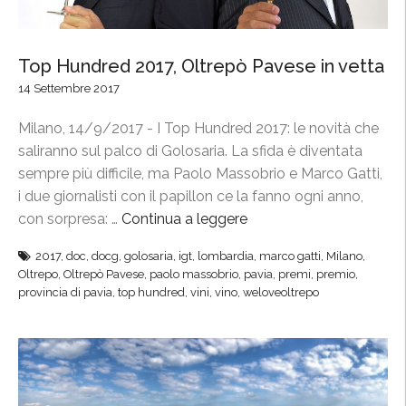
g
a
o
h
l
”
e
”
Top Hundred 2017, Oltrepò Pavese in vetta
r
14 Settembre 2017
a
”
Milano, 14/9/2017 - I Top Hundred 2017: le novità che
,
saliranno sul palco di Golosaria. La sfida è diventata
l
sempre più difficile, ma Paolo Massobrio e Marco Gatti,
a
i due giornalisti con il papillon ce la fanno ogni anno,
p
con sorpresa: …
Continua a leggere
“
r
T
2017
,
doc
,
docg
,
golosaria
,
igt
,
lombardia
,
marco gatti
,
Milano
,
i
o
Oltrepo
,
Oltrepò Pavese
,
paolo massobrio
,
pavia
,
premi
,
premio
,
m
p
provincia di pavia
,
top hundred
,
vini
,
vino
,
weloveoltrepo
a
H
s
u
a
n
g
d
r
r