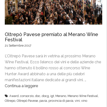
a
l
W
e
s
t
Oltrepò Pavese premiato al Merano Wine
i
Festival
n
21 Settembre 2017
P
L’Oltrepò Pavese sarà in vetrina al prossimo Merano
a
Wine Festival. Ecco l’elenco dei vini e delle aziende che
l
hanno ottenuto il bollino rosso al concorso Wine
a
Hunter Award abbinato a una delle più celebri
c
manifestazioni italiane dedicate ai grandi vini. …
e
Continua a leggere
“
,
O
l
Award
,
consorzio
,
doc
,
docg
,
igt
,
Merano
,
Merano Wine Festival
,
l
e
Oltrepo
,
Oltrepò Pavese
,
pavia
,
provincia di pavia
,
vini
,
vino
t
c