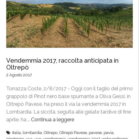
a
e
c
d
o
2
n
0
S
1
l
7
o
,
w
Vendemmia 2017, raccolta anticipata in
O
Oltrepò
F
l
o
t
2 Agosto 2017
o
r
Torrazza Coste, 2/8/2017 - Oggi con il taglio del primo
d
e
grappolo di Pinot nero base spumante a Oliva Gessi, in
”
p
Oltrepò Pavese, ha preso il via la vendemmia 2017 in
ò
Lombardia. La siccità, seguita alle gelate tardive di fine
P
aprile, ha …
Continua a leggere
“
a
V
v
Italia
,
lombardia
,
Oltrepo
,
Oltrepò Pavese
,
pavese
,
pavia
,
e
e
pinotnero
,
uva
,
uve
,
vendemmia
,
vendemmia 2017
,
weloveoltrepo