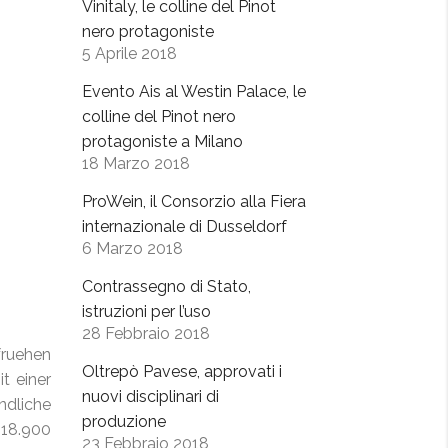
Vinitaly, le colline del Pinot
nero protagoniste
5 Aprile 2018
Evento Ais al Westin Palace, le
colline del Pinot nero
protagoniste a Milano
18 Marzo 2018
ProWein, il Consorzio alla Fiera
internazionale di Dusseldorf
6 Marzo 2018
Contrassegno di Stato,
istruzioni per l’uso
28 Febbraio 2018
fruehen
Oltrepò Pavese, approvati i
t einer
nuovi disciplinari di
ndliche
produzione
 18.900
23 Febbraio 2018