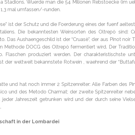
pia Stadions. Wuerde man die 54 Milionen Rebstoecke (im ue
 1,3 mal umfassen/-runden.
ese” ist der Schutz und die Foerderung eines der fuenf aeltes
aliens. Die bekanntesten Weinsorten des Oltrepò sind: Cr
o. Das Aushaengeschild ist der “Cruasè”, der aus Pinot noir 
en Methode DOCG des Oltrepò fermentiert wird. Der Traditi
. Flaschen produziert werden. Der charakteristischste un
r ist der weltweit bekannstete Rotwein , waehrend der “Buttaf
tte und hat noch immer 2 Spitzenreiter: Alle Farben des Pino
ico und des Metodo Charmat; der zweite Spitzenreiter ne
u jeder Jahreszeit getrunken wird und der durch seine Vielsei
.
schaft in der Lombardei