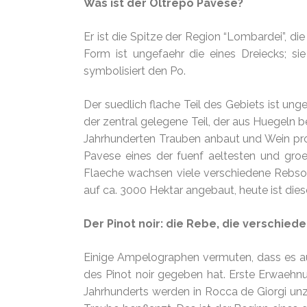
Was ist der Oltrepò Pavese?
Er ist die Spitze der Region “Lombardei”, di
Form ist ungefaehr die eines Dreiecks; si
symbolisiert den Po.
Der suedlich flache Teil des Gebiets ist ung
der zentral gelegene Teil, der aus Huegeln b
Jahrhunderten Trauben anbaut und Wein pr
Pavese eines der fuenf aeltesten und groe
Flaeche wachsen viele verschiedene Rebsorten
auf ca. 3000 Hektar angebaut, heute ist dies
Der Pinot noir: die Rebe, die verschied
Einige Ampelographen vermuten, dass es a
des Pinot noir gegeben hat. Erste Erwaehnu
Jahrhunderts werden in Rocca de Giorgi unza