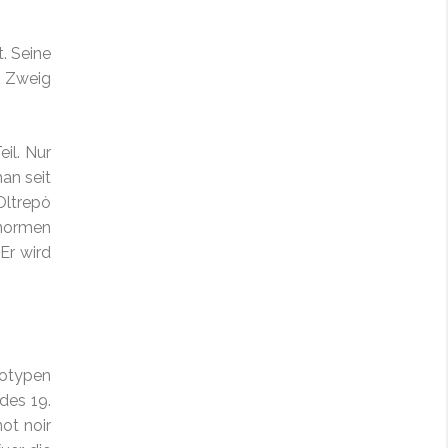
. Seine
r Zweig
il. Nur
an seit
Oltrepò
rnormen
Er wird
notypen
des 19.
ot noir