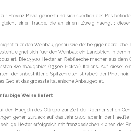
e zur Provinz Pavia gehoert und sich suedlich des Pos befindet
e gleicht einer Traube, die an einem Zweig haengt ; diese
eeignet fuer den Weinbau, genau wie der bergige noerdliche Te
esteht, eignet sich fuer den Weinbau: ein Landstrich, in dem m
oduziert. Die 13500 Hektar an Rebflaeche machen aus dem 
ssten Weinbaugebiet (13500 Hektar) Italiens. Auf dieser e
, der unbestrittene Spitzenreiter ist (aber) der Pinot noir: 
es Gebiet das groesste italienische Anbaugebiet.
enfarbige Weine liefert
uf den Huegeln des Oltrepò zur Zeit der Roemer schon Ge
ngen gehen zurueck auf das Jahr 1500, aber in der Haelfte 
ehlige Hektar erfolgreich mit franzoesischen Klonen der Pin