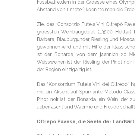
Fussballfeldern in der Groesse eines Olym
Abstand von 1 meter) koennte man die Erde
Ziel des “Consorzio Tutela Vini Oltrepò Pav
groessten Weinbaugebiet (13500 Hektar) It
Barbera, Blauburgunder, Riesling und Moscat
gewonnen wird und mit Hilfe der klassisch
ist der Bonarda, von dem jaehrlich 20 Mio
Weissweinen ist der Riesling, der Pinot noi
der Region einzigartig ist.
Das “Konsorzium Tutela Vini del Oltrepò” ha
mit ein Aksent auf Spumante Metodo Class
Pinot noir ist der Bonarda, ein Wein, der z
ueberrascht und Waerme und Freude schafft
Oltrepò Pavese, die Seele der Landwirt