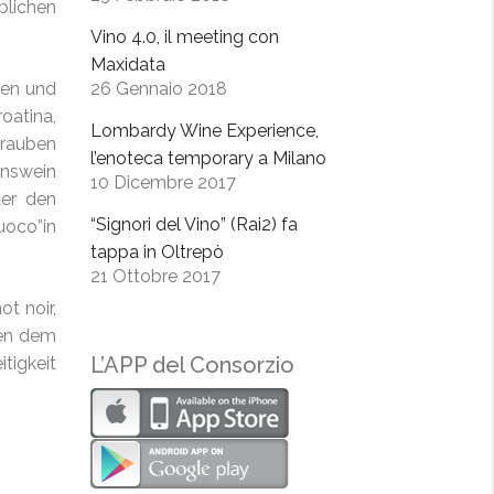
blichen
Vino 4.0, il meeting con
Maxidata
ten und
26 Gennaio 2018
oatina,
Lombardy Wine Experience,
Trauben
l’enoteca temporary a Milano
onswein
10 Dicembre 2017
ter den
“Signori del Vino” (Rai2) fa
uoco”in
tappa in Oltrepò
21 Ottobre 2017
t noir,
ben dem
L’APP del Consorzio
tigkeit