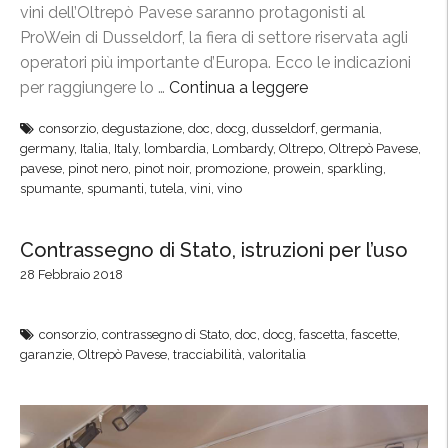
vini dell’Oltrepò Pavese saranno protagonisti al
e
ProWein di Dusseldorf, la fiera di settore riservata agli
,
operatori più importante d’Europa. Ecco le indicazioni
l
per raggiungere lo …
Continua a leggere
“
e
P
c
consorzio
,
degustazione
,
doc
,
docg
,
dusseldorf
,
germania
,
r
o
germany
,
Italia
,
Italy
,
lombardia
,
Lombardy
,
Oltrepo
,
Oltrepò Pavese
,
o
pavese
,
pinot nero
,
pinot noir
,
promozione
,
prowein
,
sparkling
,
l
W
spumante
,
spumanti
,
tutela
,
vini
,
vino
l
e
i
i
Contrassegno di Stato, istruzioni per l’uso
n
n
e
28 Febbraio 2018
,
d
i
e
consorzio
,
contrassegno di Stato
,
doc
,
docg
,
fascetta
,
fascette
,
l
l
garanzie
,
Oltrepò Pavese
,
tracciabilità
,
valoritalia
C
P
o
i
n
n
s