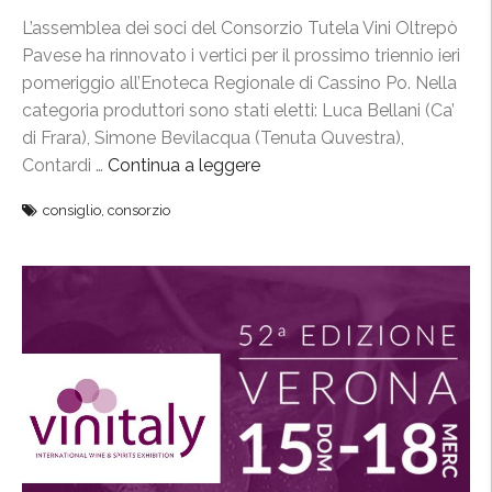
d
L’assemblea dei soci del Consorzio Tutela Vini Oltrepò
i
Pavese ha rinnovato i vertici per il prossimo triennio ieri
r
pomeriggio all’Enoteca Regionale di Cassino Po. Nella
i
categoria produttori sono stati eletti: Luca Bellani (Ca’
g
di Frara), Simone Bevilacqua (Tenuta Quvestra),
e
Contardi …
Continua a leggere
“
n
N
z
consiglio
,
consorzio
u
a
o
2
v
0
o
1
C
8
d
-
a
2
p
0
e
2
r
0