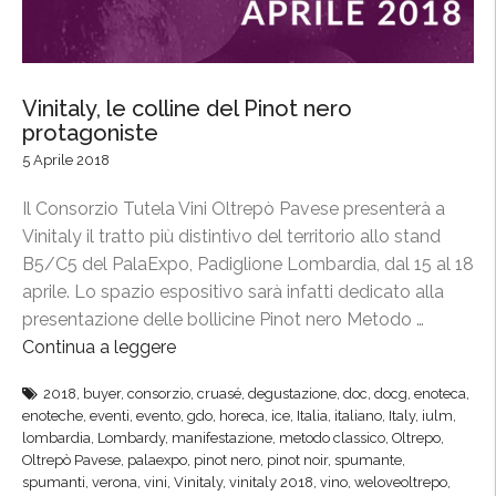
i
”
l
C
o
Vinitaly, le colline del Pinot nero
n
protagoniste
s
5 Aprile 2018
o
r
Il Consorzio Tutela Vini Oltrepò Pavese presenterà a
z
Vinitaly il tratto più distintivo del territorio allo stand
i
B5/C5 del PalaExpo, Padiglione Lombardia, dal 15 al 18
o
aprile. Lo spazio espositivo sarà infatti dedicato alla
,
presentazione delle bollicine Pinot nero Metodo …
e
Continua a leggere
“
c
V
c
2018
,
buyer
,
consorzio
,
cruasé
,
degustazione
,
doc
,
docg
,
enoteca
,
i
enoteche
,
eventi
,
evento
,
gdo
,
horeca
,
ice
,
Italia
,
italiano
,
Italy
,
iulm
,
o
n
lombardia
,
Lombardy
,
manifestazione
,
metodo classico
,
Oltrepo
,
g
i
Oltrepò Pavese
,
palaexpo
,
pinot nero
,
pinot noir
,
spumante
,
l
spumanti
,
verona
,
vini
,
Vinitaly
,
vinitaly 2018
,
vino
,
weloveoltrepo
,
t