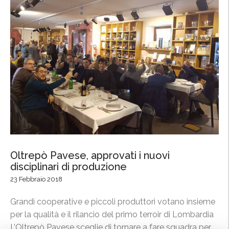
o
o
t
r
n
z
e
i
r
o
o
a
p
l
r
l
o
a
t
F
a
i
g
e
o
Oltrepò Pavese, approvati i nuovi
r
disciplinari di produzione
n
a
i
23 Febbraio 2018
i
s
n
Grandi cooperative e piccoli produttori votano insieme
t
t
per la qualità e il rilancio del primo terroir di Lombardia
e
e
L’Oltrepò Pavese sceglie di tornare a fare squadra per