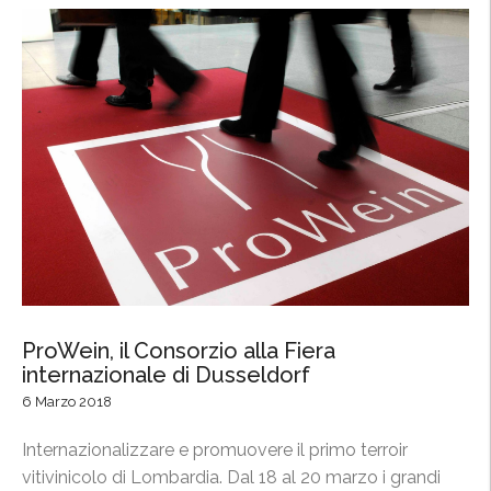
e
t
”
o
A
i
s
a
l
W
e
s
t
i
ProWein, il Consorzio alla Fiera
n
internazionale di Dusseldorf
P
6 Marzo 2018
a
l
Internazionalizzare e promuovere il primo terroir
a
vitivinicolo di Lombardia. Dal 18 al 20 marzo i grandi
c