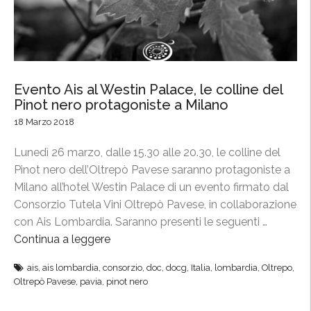
m
n
o
o
t
t
r
n
i
e
Evento Ais al Westin Palace, le colline del
e
r
Pinot nero protagoniste a Milano
n
o
18 Marzo 2018
n
p
i
r
Lunedì 26 marzo, dalle 15.30 alle 20.30, le colline del
o
o
Pinot nero dell’Oltrepò Pavese saranno protagoniste a
”
t
Milano all’hotel Westin Palace di un evento firmato dal
a
Consorzio Tutela Vini Oltrepò Pavese, in collaborazione
g
con Ais Lombardia. Saranno presenti le seguenti …
o
Continua a leggere
“
n
E
ais
,
ais lombardia
,
consorzio
,
doc
,
docg
,
Italia
,
lombardia
,
Oltrepo
,
i
v
Oltrepò Pavese
,
pavia
,
pinot nero
s
e
t
n