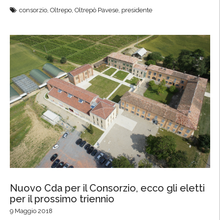
C
consorzio
,
Oltrepo
,
Oltrepò Pavese
,
presidente
o
n
s
o
r
z
i
o
,
e
l
e
t
t
a
Nuovo Cda per il Consorzio, ecco gli eletti
per il prossimo triennio
l
a
9 Maggio 2018