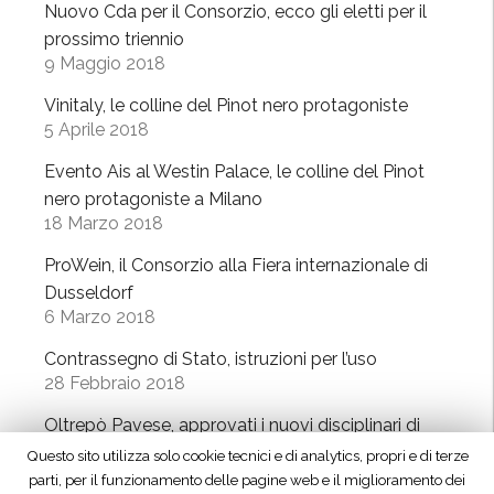
o
Nuovo Cda per il Consorzio, ecco gli eletti per il
s
n
n
prossimo triennio
s
t
e
9 Maggio 2018
e
e
“
l
Vinitaly, le colline del Pinot nero protagoniste
r
i
d
5 Aprile 2018
n
n
o
a
t
Evento Ais al Westin Palace, le colline del Pinot
r
z
e
nero protagoniste a Milano
f
i
18 Marzo 2018
r
”
o
n
ProWein, il Consorzio alla Fiera internazionale di
n
a
Dusseldorf
a
z
6 Marzo 2018
l
i
e
Contrassegno di Stato, istruzioni per l’uso
o
28 Febbraio 2018
”
n
a
Oltrepò Pavese, approvati i nuovi disciplinari di
l
produzione
Questo sito utilizza solo cookie tecnici e di analytics, propri e di terze
i
23 Febbraio 2018
parti, per il funzionamento delle pagine web e il miglioramento dei