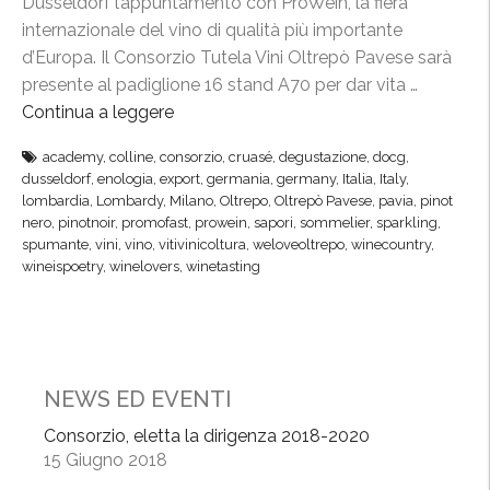
Dusseldorf l’appuntamento con ProWein, la fiera
i
e
internazionale del vino di qualità più importante
n
a
d’Europa. Il Consorzio Tutela Vini Oltrepò Pavese sarà
t
P
presente al padiglione 16 stand A70 per dar vita …
e
r
Continua a leggere
“
r
o
P
n
academy
,
colline
,
consorzio
,
cruasé
,
degustazione
,
docg
,
W
r
a
dusseldorf
,
enologia
,
export
,
germania
,
germany
,
Italia
,
Italy
,
e
o
lombardia
,
Lombardy
,
Milano
,
Oltrepo
,
Oltrepò Pavese
,
pavia
,
pinot
z
i
W
nero
,
pinotnoir
,
promofast
,
prowein
,
sapori
,
sommelier
,
sparkling
,
i
n
spumante
,
vini
,
vino
,
vitivinicoltura
,
weloveoltrepo
,
winecountry
,
e
o
wineispoetry
,
winelovers
,
winetasting
,
i
n
v
n
a
e
,
l
t
m
e
r
i
NEWS ED EVENTI
d
i
s
i
n
Consorzio, eletta la dirigenza 2018-2020
s
D
15 Giugno 2018
a
i
u
i