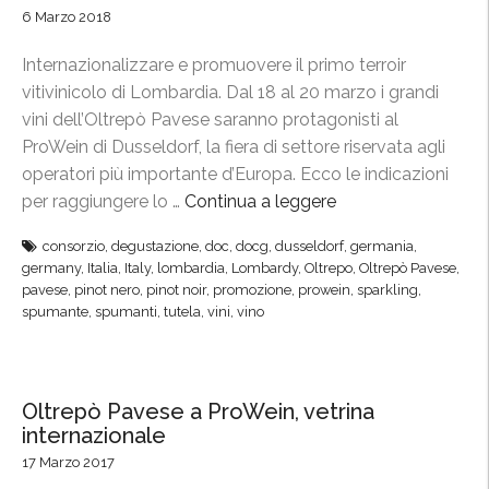
6 Marzo 2018
Internazionalizzare e promuovere il primo terroir
vitivinicolo di Lombardia. Dal 18 al 20 marzo i grandi
vini dell’Oltrepò Pavese saranno protagonisti al
ProWein di Dusseldorf, la fiera di settore riservata agli
operatori più importante d’Europa. Ecco le indicazioni
per raggiungere lo …
Continua a leggere
“
P
consorzio
,
degustazione
,
doc
,
docg
,
dusseldorf
,
germania
,
r
germany
,
Italia
,
Italy
,
lombardia
,
Lombardy
,
Oltrepo
,
Oltrepò Pavese
,
o
pavese
,
pinot nero
,
pinot noir
,
promozione
,
prowein
,
sparkling
,
W
spumante
,
spumanti
,
tutela
,
vini
,
vino
e
i
n
Oltrepò Pavese a ProWein, vetrina
,
internazionale
i
17 Marzo 2017
l