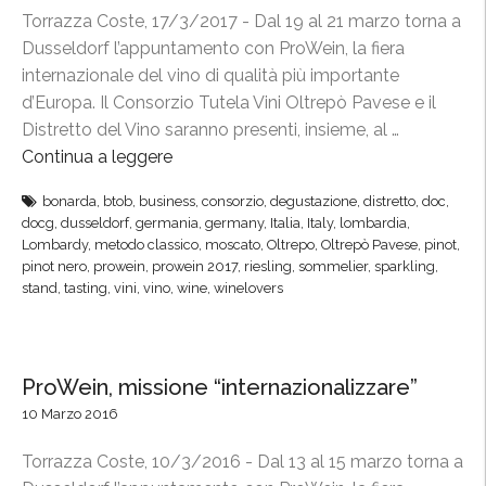
C
Torrazza Coste, 17/3/2017 - Dal 19 al 21 marzo torna a
o
Dusseldorf l’appuntamento con ProWein, la fiera
n
internazionale del vino di qualità più importante
s
d’Europa. Il Consorzio Tutela Vini Oltrepò Pavese e il
o
Distretto del Vino saranno presenti, insieme, al …
r
Continua a leggere
“
z
O
i
bonarda
,
btob
,
business
,
consorzio
,
degustazione
,
distretto
,
doc
,
l
docg
,
dusseldorf
,
germania
,
germany
,
Italia
,
Italy
,
lombardia
,
o
t
Lombardy
,
metodo classico
,
moscato
,
Oltrepo
,
Oltrepò Pavese
,
pinot
,
a
r
pinot nero
,
prowein
,
prowein 2017
,
riesling
,
sommelier
,
sparkling
,
l
stand
,
tasting
,
vini
,
vino
,
wine
,
winelovers
e
l
p
a
ò
F
P
ProWein, missione “internazionalizzare”
i
a
10 Marzo 2016
e
v
r
e
Torrazza Coste, 10/3/2016 - Dal 13 al 15 marzo torna a
a
s