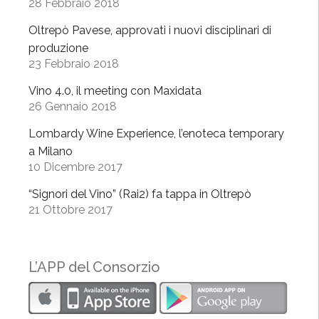
5
28 Febbraio 2018
e
Oltrepò Pavese, approvati i nuovi disciplinari di
2
produzione
6
23 Febbraio 2018
m
a
Vino 4.0, il meeting con Maxidata
26 Gennaio 2018
r
z
Lombardy Wine Experience, l’enoteca temporary
o
a Milano
a
10 Dicembre 2017
C
“Signori del Vino” (Rai2) fa tappa in Oltrepò
a
21 Ottobre 2017
s
t
e
L’APP del Consorzio
g
g
i