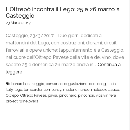
L’Oltrepò incontra il Lego: 25 e 26 marzo a
Casteggio
23 Marzo 2017
Casteggio, 23/3/2017 - Due giorni dedicati ai
mattoncini del Lego, con costruzioni, diorami, circuiti
ferroviari e opere uniche: l’appuntamento è a Casteggio,
nel cuore dell’Oltrepò Pavese della vite e del vino, dove
sabato 25 e domenica 26 marzo andrà in …
Continua a
leggere
“
L
bonarda
,
casteggio
,
consorzio
,
degustazione
,
doc
,
docg
,
Italia
,
’
Italy
,
lego
,
lombardia
,
Lombardy
,
mattoncinando
,
metodo classico
,
O
Oltrepo
,
Oltrepò Pavese
,
pavia
,
pinot nero
,
pinot noir
,
vitis vinifera
l
project
,
winelovers
t
r
e
p