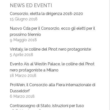
NEWS ED EVENTI
ò
i
Consorzio, eletta la dirigenza 2018-2020
n
15 Giugno 2018
c
Nuovo Cda per il Consorzio, ecco gli eletti per il
o
prossimo triennio
n
9 Maggio 2018
t
r
Vinitaly, le colline del Pinot nero protagoniste
5 Aprile 2018
a
i
Evento Ais al Westin Palace, le colline del Pinot
l
nero protagoniste a Milano
L
18 Marzo 2018
e
ProWein, il Consorzio alla Fiera internazionale di
g
Dusseldorf
o
6 Marzo 2018
:
2
Contrassegno di Stato, istruzioni per l’uso