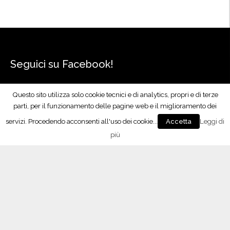
o
”
Seguici su Facebook!
Questo sito utilizza solo cookie tecnici e di analytics, propri e di terze
parti, per il funzionamento delle pagine web e il miglioramento dei
servizi. Procedendo acconsenti all'uso dei cookie...
Leggi di
Accetta
più