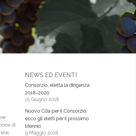
NEWS ED EVENTI
Consorzio, eletta la dirigenza
2018-2020
15 Giugno 2018
Nuovo Cda per il Consorzio,
per
ecco gli eletti per il prossimo
ione di
triennio
vese:
9 Maggio 2018