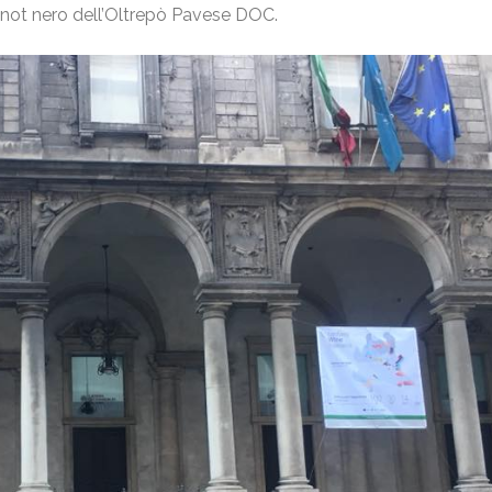
ot nero dell’Oltrepò Pavese DOC.