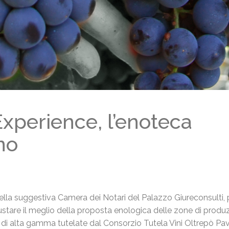
perience, l’enoteca
no
nella suggestiva Camera dei Notari del Palazzo Giureconsulti, 
ustare il meglio della proposta enologica delle zone di produz
di alta gamma tutelate dal Consorzio Tutela Vini Oltrepò Pa