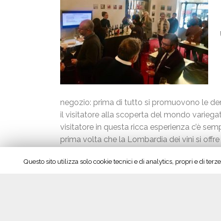
negozio: prima di tutto si promuovono le de
il visitatore alla scoperta del mondo variegat
visitatore in questa ricca esperienza c’è semp
prima volta che la Lombardia dei vini si off
pubblico italiano. Da segnalare la preziosa 
Gorgonzola Dop; Quartirolo Lombardo Dop; Sa
e Bitto Dop. As.Co.Vi.Lo, che ha ideato e pr
così sull’unione che fa la forza, per affermar
Per saperne di più c’è anche un sito dedicato