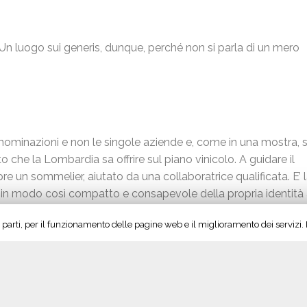
Un luogo sui generis, dunque, perché non si parla di un mero
nominazioni e non le singole aziende e, come in una mostra, s
o che la Lombardia sa offrire sul piano vinicolo. A guidare il
re un sommelier, aiutato da una collaboratrice qualificata. E’ 
re in modo così compatto e consapevole della propria identità 
collaborazione con i consorzi dei sapori lombardi DOP e IGP:
lame di Varzi Dop; Bresaola della Valtellina Igp; Valtellina 
ogettato l’iniziativa finanziata da Regione Lombardia, scomme
e l’alto profilo qualitativo dell’agroalimentare d’eccellenza lom
:
www.lombardywinexperience.it
.