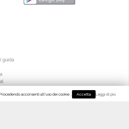
i guida
la
al
Casera
Privacy & Cookies Policy
tte
bardo.