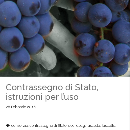
Contrassegno di Stato,
istruzioni per l’uso
28 Febbraio 2018
consorzio
,
contrassegno di Stato
,
doc
,
docg
,
fascetta
,
fascette
,