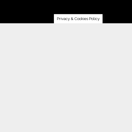
Privacy & Cookies Policy
Seguici su Twitter!
Tweet di @vinoltrepo