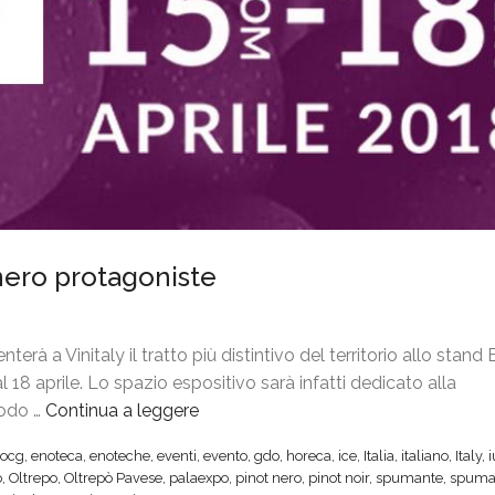
t nero protagoniste
erà a Vinitaly il tratto più distintivo del territorio allo stan
 18 aprile. Lo spazio espositivo sarà infatti dedicato alla
todo …
Continua a leggere
“
V
ocg
,
enoteca
,
enoteche
,
eventi
,
evento
,
gdo
,
horeca
,
ice
,
Italia
,
italiano
,
Italy
,
i
o
,
Oltrepo
,
Oltrepò Pavese
,
palaexpo
,
pinot nero
,
pinot noir
,
spumante
,
spuma
n