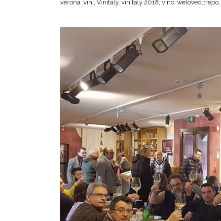
verona
,
vini
,
Vinitaly
,
vinitaly 2018
,
vino
,
weloveoltrepo