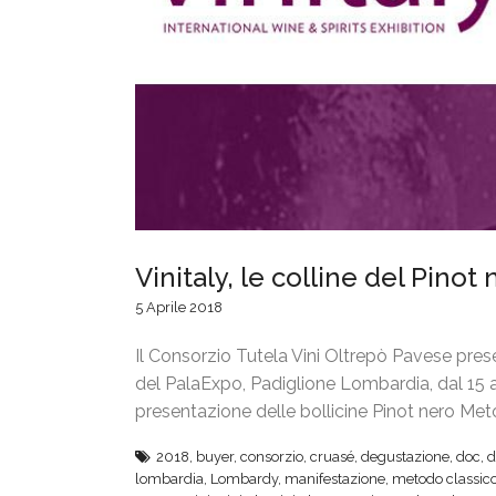
Vinitaly, le colline del Pino
5 Aprile 2018
Il Consorzio Tutela Vini Oltrepò Pavese present
del PalaExpo, Padiglione Lombardia, dal 15 al
presentazione delle bollicine Pinot nero Me
2018
,
buyer
,
consorzio
,
cruasé
,
degustazione
,
doc
,
d
lombardia
,
Lombardy
,
manifestazione
,
metodo classic