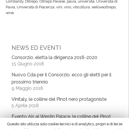
“
Lombardy
,
Oltrepo
,
Oltrepò Pavese
,
pavia
,
università
,
Università di
s
u
Pavia
,
Università di Piacenza
,
vini
,
vino
,
viticoltura
,
weloveoltrepo
,
s
t
wine
m
f
e
c
i
g
o
d
g
o
a
i
p
”
NEWS ED EVENTI
o
e
d
”
r
Consorzio, eletta la dirigenza 2018-2020
a
15 Giugno 2018
a
B
z
a
Nuovo Cda per il Consorzio, ecco gli eletti per il
i
l
prossimo triennio
o
l
9 Maggio 2018
n
a
Vinitaly, le colline del Pinot nero protagoniste
e
b
5 Aprile 2018
,
i
O
o
Evento Ais al Westin Palace, le colline del Pinot
l
”
nero protagoniste a Milano
Questo sito utilizza solo cookie tecnici e di analytics, propri e di terze