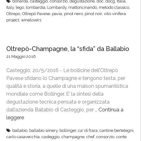
bonarda
,
casteggio
,
consorzio
,
degustazione
,
doc
,
docg
,
Italia
,
a
’
Italy
,
lego
,
lombardia
,
Lombardy
,
mattoncinando
,
metodo classico
,
r
O
Oltrepo
,
Oltrepò Pavese
,
pavia
,
pinot nero
,
pinot noir
,
vitis vinifera
d
l
project
,
winelovers
i
t
n
r
o
e
Oltrepò-Champagne, la “sfida” da Ballabio
d
p
21 Maggio 2016
e
ò
l
i
Casteggio, 20/5/2016 - Le bollicine dell’Oltrepò
P
n
Pavese sfidano lo Champagne e tengono testa, per
i
c
qualità e storia, a quelle di una maison spumantistica
n
o
mondiale come Bollinger. E’ la sintesi della
o
n
degustazione tecnica pensata e organizzata
t
t
dall’azienda Ballabio di Casteggio, per …
Continua a
n
r
leggere
“
e
a
O
r
i
ballabio
,
ballabio winery
,
bollinger
,
ca' di frara
,
cantine bertelegni
,
l
o
carlo casavecchia
,
casteggio
,
champagne
,
chef
,
consorzio
,
conte
l