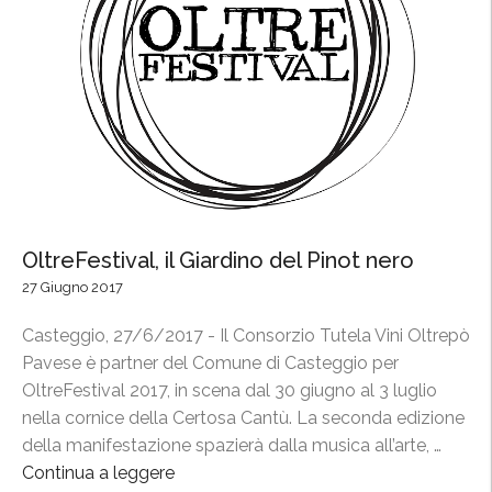
OltreFestival, il Giardino del Pinot nero
27 Giugno 2017
Casteggio, 27/6/2017 - Il Consorzio Tutela Vini Oltrepò
Pavese è partner del Comune di Casteggio per
OltreFestival 2017, in scena dal 30 giugno al 3 luglio
nella cornice della Certosa Cantù. La seconda edizione
della manifestazione spazierà dalla musica all’arte, …
Continua a leggere
“