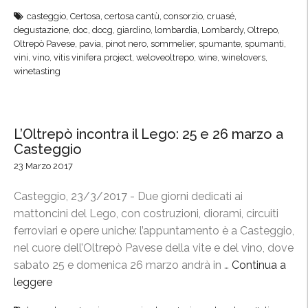
O
casteggio
,
Certosa
,
certosa cantù
,
consorzio
,
cruasé
,
l
degustazione
,
doc
,
docg
,
giardino
,
lombardia
,
Lombardy
,
Oltrepo
,
t
Oltrepò Pavese
,
pavia
,
pinot nero
,
sommelier
,
spumante
,
spumanti
,
r
vini
,
vino
,
vitis vinifera project
,
weloveoltrepo
,
wine
,
winelovers
,
winetasting
e
F
e
s
L’Oltrepò incontra il Lego: 25 e 26 marzo a
t
Casteggio
i
23 Marzo 2017
v
a
Casteggio, 23/3/2017 - Due giorni dedicati ai
l
mattoncini del Lego, con costruzioni, diorami, circuiti
,
ferroviari e opere uniche: l’appuntamento è a Casteggio,
i
nel cuore dell’Oltrepò Pavese della vite e del vino, dove
l
sabato 25 e domenica 26 marzo andrà in …
Continua a
G
leggere
“
i
L