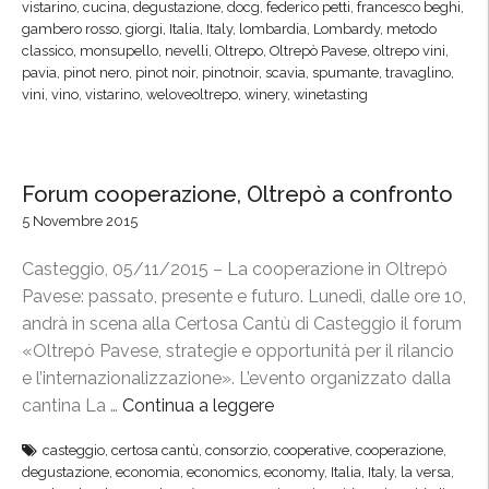
t
vistarino
,
cucina
,
degustazione
,
docg
,
federico petti
,
francesco beghi
,
”
L
r
gambero rosso
,
giorgi
,
Italia
,
Italy
,
lombardia
,
Lombardy
,
metodo
e
classico
,
monsupello
,
nevelli
,
Oltrepo
,
Oltrepò Pavese
,
oltrepo vini
,
e
g
pavia
,
pinot nero
,
pinot noir
,
pinotnoir
,
scavia
,
spumante
,
travaglino
,
p
vini
,
vino
,
vistarino
,
weloveoltrepo
,
winery
,
winetasting
o
ò
:
-
2
C
5
h
Forum cooperazione, Oltrepò a confronto
e
a
5 Novembre 2015
2
m
6
Casteggio, 05/11/2015 – La cooperazione in Oltrepò
p
m
Pavese: passato, presente e futuro. Lunedì, dalle ore 10,
a
a
andrà in scena alla Certosa Cantù di Casteggio il forum
g
r
«Oltrepò Pavese, strategie e opportunità per il rilancio
n
z
e l’internazionalizzazione». L’evento organizzato dalla
e
o
cantina La …
Continua a leggere
“
,
a
F
l
C
casteggio
,
certosa cantù
,
consorzio
,
cooperative
,
cooperazione
,
o
a
degustazione
,
economia
,
economics
,
economy
,
Italia
,
Italy
,
la versa
,
a
r