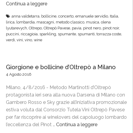
G
Continua a leggere
“
t
o
“
e
l
anna valdetarra
,
bollicine
,
concerto
,
emanuele servidio
,
Italia
,
E
r
lirica
,
lombardia
,
mascagni
,
metodo classico
,
musica
,
olena
o
l
n
lyutarevych
,
Oltrepo
,
Oltrepò Pavese
,
pavia
,
pinot nero
,
pinot noir
,
s
u
puccini
,
riccagioia
,
sparkling
,
spumante
,
spumanti
,
torrazza coste
,
a
a
verdi
,
vini
,
vino
,
wine
c
z
r
e
i
i
v
o
a
a
n
Giorgione e bollicine d’Oltrepò a Milano
”
n
a
4 Agosto 2016
l
l
e
Milano, 4/8/2016 - Metodo Martinotti d’Oltrepò
e
s
protagonista ieri sera alla nuova Darsena di Milano con
”
t
Gambero Rosso e Sky grazie all’iniziativa promozionale
e
estiva voluta dal Consorzio Tutela Vini Oltrepò Pavese
l
per far riscoprire ai winelovers del capoluogo lombardo
l
l’eccellenza del Pinot …
Continua a leggere
“
e
G