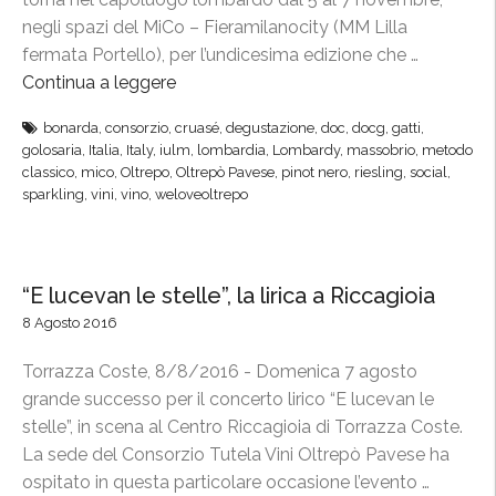
l
i
a
negli spazi del MiCo – Fieramilanocity (MM Lilla
l
t
P
fermata Portello), per l’undicesima edizione che …
a
a
r
Continua a leggere
“
”
l
o
O
y
bonarda
,
consorzio
,
cruasé
,
degustazione
,
doc
,
docg
,
gatti
,
W
l
”
golosaria
,
Italia
,
Italy
,
iulm
,
lombardia
,
Lombardy
,
massobrio
,
metodo
e
t
classico
,
mico
,
Oltrepo
,
Oltrepò Pavese
,
pinot nero
,
riesling
,
social
,
i
r
sparkling
,
vini
,
vino
,
weloveoltrepo
n
e
,
p
v
ò
“E lucevan le stelle”, la lirica a Riccagioia
e
P
t
8 Agosto 2016
a
r
v
Torrazza Coste, 8/8/2016 - Domenica 7 agosto
i
e
grande successo per il concerto lirico “E lucevan le
n
s
stelle”, in scena al Centro Riccagioia di Torrazza Coste.
a
e
La sede del Consorzio Tutela Vini Oltrepò Pavese ha
i
a
ospitato in questa particolare occasione l’evento …
n