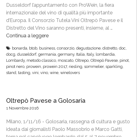
o
s
Dusseldorf l’appuntamento con ProWein, la fiera
e
C
e
internazionale del vino di qualità più importante
”
l
p
d’Europa. Il Consorzio Tutela Vini Oltrepò Pavese e il
a
r
Distretto del Vino saranno presenti, insieme, al …
s
o
Continua a leggere
“
s
t
O
i
a
bonarda
,
btob
,
business
,
consorzio
,
degustazione
,
distretto
,
doc
,
l
c
docg
,
dusseldorf
,
germania
,
germany
,
Italia
,
Italy
,
lombardia
,
g
t
Lombardy
,
metodo classico
,
moscato
,
Oltrepo
,
Oltrepò Pavese
,
pinot
,
o
o
r
pinot nero
,
prowein
,
prowein 2017
,
riesling
,
sommelier
,
sparkling
,
i
n
stand
,
tasting
,
vini
,
vino
,
wine
,
winelovers
e
n
i
p
p
s
ò
a
t
P
Oltrepò Pavese a Golosaria
s
a
a
s
1 Novembre 2016
a
v
e
V
e
Milano, 1/11/16 - Golosaria, rassegna di cultura e gusto
r
i
s
ideata dai giornalisti Paolo Massobrio e Marco Gatti,
e
n
e
torna nel capoluogo lombardo dal 5 al 7 novembre,