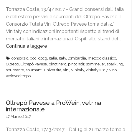
e
d
r
i
Torrazza Coste, 13/4/2017 - Grandi consensi dall’Italia
i
z
n
e dall’estero per vini e spumanti dell’Oltrepò Pavese. Il
D
i
C
Consorzio Tutela Vini Oltrepò Pavese torna dal 51°
u
o
a
Vinitaly con indicazioni importanti rispetto ai trend di
s
b
s
mercato italiani e internazionali. Ospiti allo stand del …
s
r
t
Continua a leggere
“
e
i
e
O
l
n
consorzio
,
doc
,
docg
,
Italia
,
Italy
,
lombardia
,
metodo classico
,
l
l
d
d
Oltrepo
,
Oltrepò Pavese
,
pinot nero
,
pinot noir
,
sommelier
,
sparkling
,
l
t
o
spumante
,
spumanti
,
università
,
vini
,
Vinitaly
,
vinitaly 2017
,
vino
,
a
o
r
r
weloveoltrepo
a
”
e
f
l
,
p
”
l
M
ò
’
Oltrepò Pavese a ProWein, vetrina
e
P
A
internazionale
t
a
m
17 Marzo 2017
o
v
o
d
e
Torrazza Coste, 17/3/2017 - Dal 19 al 21 marzo torna a
r