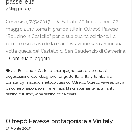
passerella
i
R
7 Maggio 2017
e
o
r
m
Cervesina, 7/5/2017 - Da Sabato 20 fino a lunedì 22
a
a
maggio 2017 torna in grande stile in Oltrepò Pavese
i
n
“Bollicine in Castello”, per la sua quarta edizione. La
n
t
cornice esclusiva della manifestazione sarà ancor una
t
i
volta quella del Castello di San Gaudenzio di Cervesina,
e
c
…
Continua a leggere
“
r
a
“
n
”
ais
,
Bollicine in Castello
,
champagne
,
consorzio
,
cruasé
,
B
a
degustazione
,
doc
,
docg
,
evento
,
gusto
,
Italia
,
Italy
,
lombardia
,
,
o
Lombardy
,
mabedo
,
metodo classico
,
Oltrepo
,
Oltrepò Pavese
,
pavia
,
z
i
l
pinot nero
,
sapori
,
sommelier
,
sparkling
,
spumante
,
spumanti
,
i
l
tasting
,
turismo
,
wine tasting
,
winelovers
l
o
C
i
n
o
c
a
n
i
l
Oltrepò Pavese protagonista a Vinitaly
s
n
e
13 Aprile 2017
o