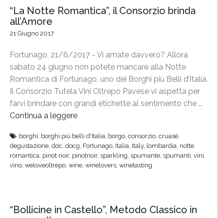
n
“La Notte Romantica”, il Consorzio brinda
,
all’Amore
i
21 Giugno 2017
l
C
Fortunago, 21/6/2017 - Vi amate davvero? Allora
o
sabato 24 giugno non potete mancare alla Notte
n
Romantica di Fortunago, uno dei Borghi più Belli d’Italia.
s
Il Consorzio Tutela Vini Oltrepò Pavese vi aspetta per
o
farvi brindare con grandi etichette al sentimento che …
r
Continua a leggere
“
z
“
i
borghi
,
borghi più belli d'Italia
,
borgo
,
consorzio
,
cruasé
,
L
degustazione
,
doc
,
docg
,
Fortunago
,
Italia
,
Italy
,
lombardia
,
notte
o
a
romantica
,
pinot noir
,
pinotnoir
,
sparkling
,
spumante
,
spumanti
,
vini
,
a
N
vino
,
weloveoltrepo
,
wine
,
winelovers
,
winetasting
l
o
l
t
a
t
“Bollicine in Castello”, Metodo Classico in
F
e