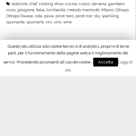
bollicine
,
chef
,
cooking show
,
cucina
,
cuoco
,
darsena
,
gambero
”
i
rosso
,
giorgione
,
Italia
,
lombardia
,
metodo martinotti
,
Milano
,
Oltrepo
,
,
o
Oltrepò Pavese
,
oste
,
pavia
,
pinot nero
,
pinot noir
,
sky
,
sparkling
,
l
r
spumante
,
spumanti
,
vini
,
vino
,
wine
a
g
l
i
i
o
Questo sito utilizza solo cookie tecnici e di analytics, propri e di terze
Gambero Rosso e Oltrepò, show alla
r
n
parti, per il funzionamento delle pagine web e il miglioramento dei
Darsena
i
e
servizi. Procedendo acconsenti all'uso dei cookie...
Leggi di
Accetta
28 Giugno 2016
c
e
più
a
b
Milano, 28/6/2016 - Consorzio Tutela Vini Oltrepò
a
o
Pavese alla Darsena di Milano con Gambero Rosso e
R
l
Sky per il marketing del vino e del territorio. Inizierà
i
l
domani sera il ciclo di appuntamenti nel cuore di Milano
c
i
dedicato alla cultura della cucina e …
Continua a
c
c
leggere
“
a
i
G
g
n
consorzio
,
cruasé
,
cucina
,
darsena
,
degustazione
,
docg
,
eventi
,
a
i
gambero rosso
,
giorgione
,
golino
,
Italia
,
Italy
,
lombardia
,
Lombardy
,
e