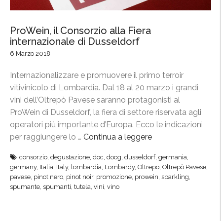
ProWein, il Consorzio alla Fiera
internazionale di Dusseldorf
6 Marzo 2018
Internazionalizzare e promuovere il primo terroir
vitivinicolo di Lombardia. Dal 18 al 20 marzo i grandi
vini dell’Oltrepò Pavese saranno protagonisti al
ProWein di Dusseldorf, la fiera di settore riservata agli
operatori più importante d’Europa. Ecco le indicazioni
per raggiungere lo …
Continua a leggere
“
P
consorzio
,
degustazione
,
doc
,
docg
,
dusseldorf
,
germania
,
r
germany
,
Italia
,
Italy
,
lombardia
,
Lombardy
,
Oltrepo
,
Oltrepò Pavese
,
o
pavese
,
pinot nero
,
pinot noir
,
promozione
,
prowein
,
sparkling
,
W
spumante
,
spumanti
,
tutela
,
vini
,
vino
e
i