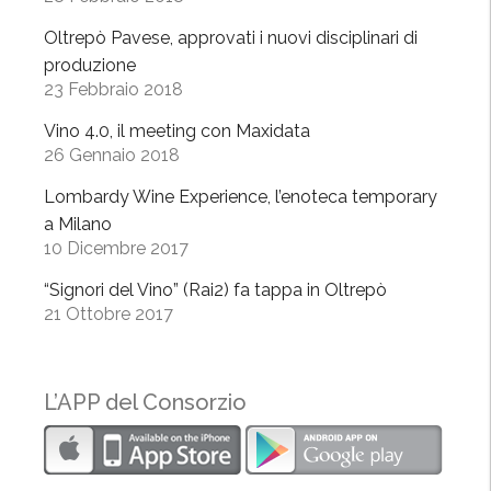
r
Oltrepò Pavese, approvati i nuovi disciplinari di
i
produzione
z
23 Febbraio 2018
z
Vino 4.0, il meeting con Maxidata
a
26 Gennaio 2018
r
e
Lombardy Wine Experience, l’enoteca temporary
l
a Milano
a
10 Dicembre 2017
r
“Signori del Vino” (Rai2) fa tappa in Oltrepò
i
21 Ottobre 2017
s
t
o
L’APP del Consorzio
r
a
z