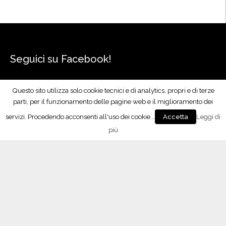
i
o
n
e
”
Seguici su Facebook!
Questo sito utilizza solo cookie tecnici e di analytics, propri e di terze
parti, per il funzionamento delle pagine web e il miglioramento dei
servizi. Procedendo acconsenti all'uso dei cookie...
Leggi di
Accetta
più