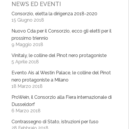
NEWS ED EVENTI
v
i
Consorzio, eletta la dirigenza 2018-2020
15 Giugno 2018
n
i
Nuovo Cda per il Consorzio, ecco gli eletti per il
d
prossimo triennio
’
9 Maggio 2018
a
Vinitaly, le colline del Pinot nero protagoniste
u
5 Aprile 2018
t
o
Evento Ais al Westin Palace, le colline del Pinot
r
nero protagoniste a Milano
e
18 Marzo 2018
»
ProWein, il Consorzio alla Fiera internazionale di
:
Dusseldorf
v
6 Marzo 2018
a
l
Contrassegno di Stato, istruzioni per l’uso
28 Febbraio 2018
o