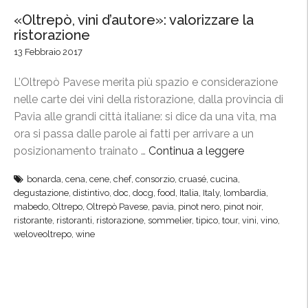
«Oltrepò, vini d’autore»: valorizzare la
ristorazione
13 Febbraio 2017
L’Oltrepò Pavese merita più spazio e considerazione
nelle carte dei vini della ristorazione, dalla provincia di
Pavia alle grandi città italiane: si dice da una vita, ma
ora si passa dalle parole ai fatti per arrivare a un
posizionamento trainato …
Continua a leggere
“
«
bonarda
,
cena
,
cene
,
chef
,
consorzio
,
cruasé
,
cucina
,
O
degustazione
,
distintivo
,
doc
,
docg
,
food
,
Italia
,
Italy
,
lombardia
,
l
mabedo
,
Oltrepo
,
Oltrepò Pavese
,
pavia
,
pinot nero
,
pinot noir
,
t
ristorante
,
ristoranti
,
ristorazione
,
sommelier
,
tipico
,
tour
,
vini
,
vino
,
weloveoltrepo
,
wine
r
e
p
ò
,