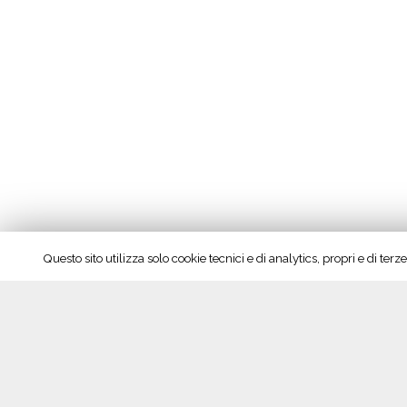
r
i
z
z
a
r
e
l
a
r
i
Questo sito utilizza solo cookie tecnici e di analytics, propri e di te
s
t
o
Seguici su Facebook!
r
a
z
i