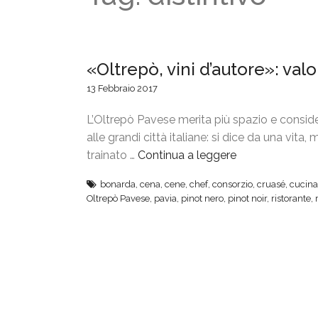
«Oltrepò, vini d’autore»: valo
13 Febbraio 2017
L’Oltrepò Pavese merita più spazio e considera
alle grandi città italiane: si dice da una vita
trainato …
Continua a leggere
“
«
bonarda
,
cena
,
cene
,
chef
,
consorzio
,
cruasé
,
cucina
O
Oltrepò Pavese
,
pavia
,
pinot nero
,
pinot noir
,
ristorante
,
l
t
r
e
p
ò
,