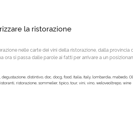
rizzare la ristorazione
zione nelle carte dei vini della ristorazione, dalla provincia 
, ma ora si passa dalle parole ai fatti per arrivare a un posizion
,
degustazione
,
distintivo
,
doc
,
docg
,
food
,
Italia
,
Italy
,
lombardia
,
mabedo
,
Ol
ristoranti
,
ristorazione
,
sommelier
,
tipico
,
tour
,
vini
,
vino
,
weloveoltrepo
,
wine