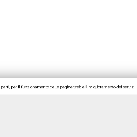
rze parti, per il funzionamento delle pagine web e il miglioramento dei servizi
Seguici su Twitter!
S
Tweet di @vinoltrepo