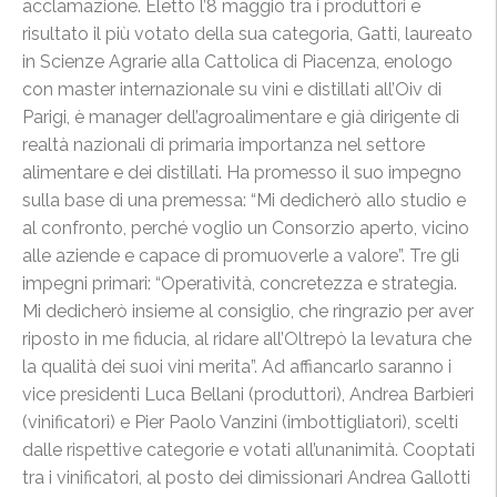
acclamazione. Eletto l’8 maggio tra i produttori e
risultato il più votato della sua categoria, Gatti, laureato
in Scienze Agrarie alla Cattolica di Piacenza, enologo
con master inter
nazionale su vini e distillati all’Oiv di
Parigi, è manager dell’agroalimentare e già dirigente di
realtà nazionali di primaria importanza nel settore
alimentare e dei distillati. Ha promesso il suo impegno
sulla base di una premessa: “Mi dedicherò allo studio e
al confronto, perché voglio un Consorzio aperto, vicino
alle aziende e capace di promuoverle a valore”. Tre gli
impegni primari: “Operatività, concretezza e strategia.
Mi dedicherò insieme al consiglio, che ringrazio per aver
riposto in me fiducia, al ridare all’Oltrepò la levatura che
la qualità dei suoi vini merita”. Ad affiancarlo saranno i
vice presidenti Luca Bellani (produttori), Andrea Barbieri
(vinificatori) e Pier Paolo Vanzini (imbottigliatori), scelti
dalle rispettive categorie e votati all’unanimità. Cooptati
tra i vinificatori, al posto dei dimissionari Andrea Gallotti