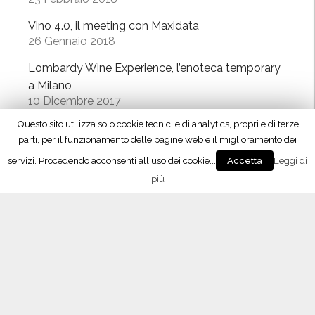
Vino 4.0, il meeting con Maxidata
26 Gennaio 2018
Lombardy Wine Experience, l’enoteca temporary
a Milano
10 Dicembre 2017
Questo sito utilizza solo cookie tecnici e di analytics, propri e di terze
“Signori del Vino” (Rai2) fa tappa in Oltrepò
parti, per il funzionamento delle pagine web e il miglioramento dei
21 Ottobre 2017
servizi. Procedendo acconsenti all'uso dei cookie...
Leggi di
Accetta
più
L’APP del Consorzio