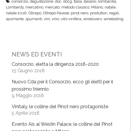
c
consorzio
,
degustazione
,
doc
,
docg
,
Italia
,
italiano
,
lombardia
,
i
Lombardy
,
mercatino
,
mercato
,
metodo classico
,
Milano
,
natale
,
c
n
natale 2016
,
Oltrepo
,
Oltrepò Pavese
,
pinot nero
,
produttori
,
regali
,
i
e
spumante
,
spumanti
,
vini
,
vino
,
vitis vinifera
,
winelovers
,
winetasting
a
C
n
h
o
r
,
i
O
NEWS ED EVENTI
s
l
t
Consorzio, eletta la dirigenza 2018-2020
t
m
15 Giugno 2018
r
a
Nuovo Cda per il Consorzio, ecco gli eletti per il
e
s
prossimo triennio
p
,
9 Maggio 2018
ò
1
p
8
Vinitaly, le colline del Pinot nero protagoniste
r
5 Aprile 2018
d
o
i
Evento Ais al Westin Palace, le colline del Pinot
t
c