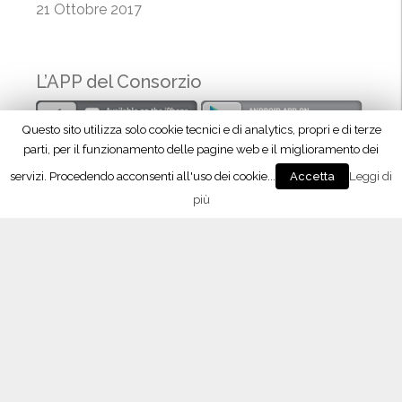
21 Ottobre 2017
g
i
o
L’APP del Consorzio
i
a
”
Questo sito utilizza solo cookie tecnici e di analytics, propri e di terze
parti, per il funzionamento delle pagine web e il miglioramento dei
servizi. Procedendo acconsenti all'uso dei cookie...
Leggi di
Accetta
più
Seguici su Facebook!