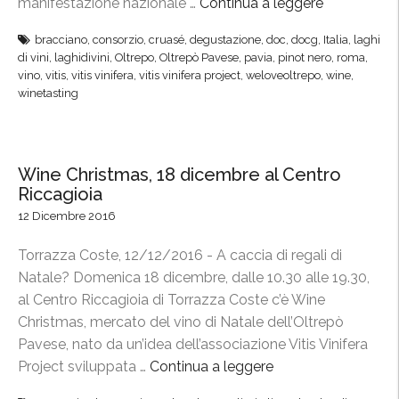
manifestazione nazionale …
Continua a leggere
“
“
bracciano
,
consorzio
,
cruasé
,
degustazione
,
doc
,
docg
,
Italia
,
laghi
L
di vini
,
laghidivini
,
Oltrepo
,
Oltrepò Pavese
,
pavia
,
pinot nero
,
roma
,
a
vino
,
vitis
,
vitis vinifera
,
vitis vinifera project
,
weloveoltrepo
,
wine
,
g
winetasting
h
i
d
Wine Christmas, 18 dicembre al Centro
i
Riccagioia
v
12 Dicembre 2016
i
n
Torrazza Coste, 12/12/2016 - A caccia di regali di
i
Natale? Domenica 18 dicembre, dalle 10.30 alle 19.30,
”
al Centro Riccagioia di Torrazza Coste c’è Wine
a
Christmas, mercato del vino di Natale dell’Oltrepò
B
Pavese, nato da un’idea dell’associazione Vitis Vinifera
r
Project sviluppata …
Continua a leggere
“
a
W