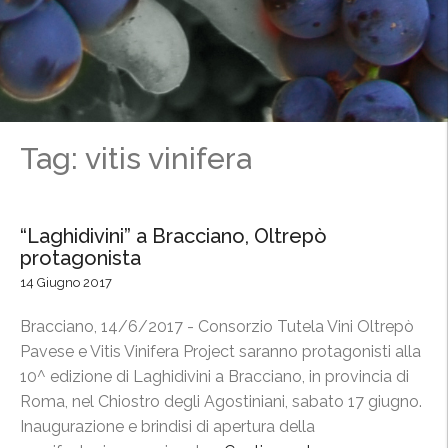
Tag: vitis vinifera
“Laghidivini” a Bracciano, Oltrepò
protagonista
14 Giugno 2017
Bracciano, 14/6/2017 - Consorzio Tutela Vini Oltrepò
Pavese e Vitis Vinifera Project saranno protagonisti alla
10^ edizione di Laghidivini a Bracciano, in provincia di
Roma, nel Chiostro degli Agostiniani, sabato 17 giugno.
Inaugurazione e brindisi di apertura della