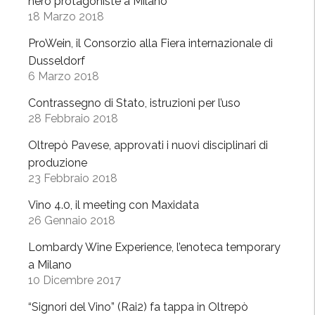
nero protagoniste a Milano
a
e
18 Marzo 2018
g
m
o
ProWein, il Consorzio alla Fiera internazionale di
b
n
Dusseldorf
r
i
6 Marzo 2018
e
s
a
Contrassegno di Stato, istruzioni per l’uso
t
l
28 Febbraio 2018
a
C
Oltrepò Pavese, approvati i nuovi disciplinari di
”
e
produzione
n
23 Febbraio 2018
t
r
Vino 4.0, il meeting con Maxidata
26 Gennaio 2018
o
R
Lombardy Wine Experience, l’enoteca temporary
i
a Milano
c
10 Dicembre 2017
c
“Signori del Vino” (Rai2) fa tappa in Oltrepò
a