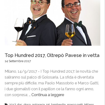
ò
p
W
o
i
r
n
a
e
r
M
y
i
a
W
M
e
i
e
Top Hundred 2017, Oltrepò Pavese in vetta
l
k
a
14 Settembre 2017
,
n
“
Milano, 14/9/2017 - I Top Hundred 2017: le novità che
o
B
saliranno sul palco di Golosaria. La sfida è diventata
”
e
sempre più difficile, ma Paolo Massobrio e Marco Gatti,
r
i due giornalisti con il papillon ce la fanno ogni anno,
e
con sorpresa: …
Continua a leggere
“
b
T
2017
,
doc
,
docg
,
golosaria
,
igt
,
lombardia
,
marco gatti
,
Milano
,