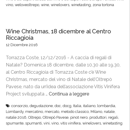
n
e
vino
,
weloveoltrepo
,
wine
,
winelovers
,
winetasting
,
zona tortona
o
p
P
ò
o
P
r
Wine Christmas, 18 dicembre al Centro
a
t
Riccagioia
v
a
12 Dicembre 2016
e
G
s
Torrazza Coste, 12/12/2016 - A caccia di regali di
e
e
Natale? Domenica 18 dicembre, dalle 10.30 alle 19.30,
n
i
al Centro Riccagioia di Torrazza Coste c’è Wine
o
n
Christmas, mercato del vino di Natale dell’Oltrepò
v
v
Pavese, nato da un’idea dell’associazione Vitis Vinifera
a
e
Project sviluppata …
Continua a leggere
“
:
t
W
s
t
consorzio
,
degustazione
,
doc
,
docg
,
Italia
,
italiano
,
lombardia
,
i
i
a
Lombardy
,
mercatino
,
mercato
,
metodo classico
,
Milano
,
natale
,
n
b
natale 2016
,
Oltrepo
,
Oltrepò Pavese
,
pinot nero
,
produttori
,
regali
,
”
e
r
spumante
,
spumanti
,
vini
,
vino
,
vitis vinifera
,
winelovers
,
winetasting