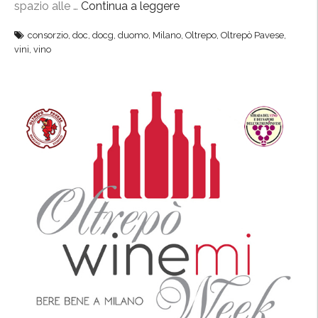
spazio alle …
Continua a leggere
“
L
consorzio
,
doc
,
docg
,
duomo
,
Milano
,
Oltrepo
,
Oltrepò Pavese
,
o
vini
,
vino
m
b
a
r
d
y
W
i
n
e
E
x
p
e
r