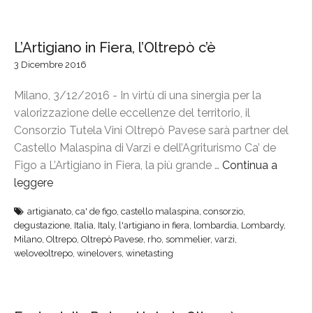
C
i
h
n
r
d
L’Artigiano in Fiera, l’Oltrepò c’è
i
a
3 Dicembre 2016
s
O
t
l
Milano, 3/12/2016 - In virtù di una sinergia per la
m
t
valorizzazione delle eccellenze del territorio, il
a
r
Consorzio Tutela Vini Oltrepò Pavese sarà partner del
s
e
Castello Malaspina di Varzi e dell’Agriturismo Ca’ de
,
p
Figo a L’Artigiano in Fiera, la più grande …
Continua a
1
ò
leggere
“
8
!
L
d
”
artigianato
,
ca' de figo
,
castello malaspina
,
consorzio
,
’
degustazione
,
Italia
,
Italy
,
l'artigiano in fiera
,
lombardia
,
Lombardy
,
i
A
Milano
,
Oltrepo
,
Oltrepò Pavese
,
rho
,
sommelier
,
varzi
,
c
r
weloveoltrepo
,
winelovers
,
winetasting
e
t
m
i
b
g