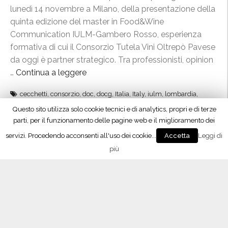
a
i
e
lunedì 14 novembre a Milano, della presentazione della
R
a
p
quinta edizione del master in Food&Wine
e
”
ò
Communication IULM-Gambero Rosso, esperienza
t
c
formativa di cui il Consorzio Tutela Vini Oltrepò Pavese
e
’
da oggi è partner strategico. Tra professionisti, opinion
,
è
…
Continua a leggere
“
s
”
O
i
cecchetti
,
consorzio
,
doc
,
docg
,
Italia
,
Italy
,
iulm
,
lombardia
,
l
b
master
,
metodo classico
,
Milano
,
Oltrepo
,
Oltrepò Pavese
,
pavia
,
pinot
t
nero
,
pinot noir
,
russo
,
università
,
weloveoltrepo
,
winetomany
r
r
i
Questo sito utilizza solo cookie tecnici e di analytics, propri e di terze
e
n
parti, per il funzionamento delle pagine web e il miglioramento dei
p
Privacy & Cookies Policy
d
servizi. Procedendo acconsenti all'uso dei cookie...
Leggi di
Accetta
Oltrepò Pavese, nuovo dialogo con
ò
a
più
l’HoReCa
,
O
12 Novembre 2016
i
l
l
t
Milano, 12/11/2016 - L’Oltrepò Pavese archivia con
p
r
successo la partecipazione a Golosaria Milano e
a