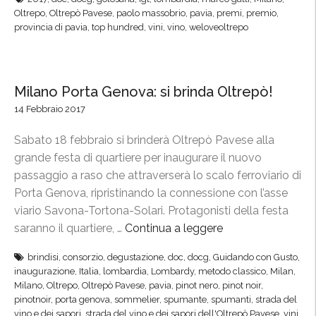
e
o
Oltrepo
,
Oltrepò Pavese
,
paolo massobrio
,
pavia
,
premi
,
premio
,
n
p
provincia di pavia
,
top hundred
,
vini
,
vino
,
weloveoltrepo
e
H
a
u
M
n
Milano Porta Genova: si brinda Oltrepò!
i
d
l
14 Febbraio 2017
r
a
e
Sabato 18 febbraio si brinderà Oltrepò Pavese alla
n
d
grande festa di quartiere per inaugurare il nuovo
o
2
passaggio a raso che attraverserà lo scalo ferroviario di
”
0
Porta Genova, ripristinando la connessione con l’asse
”
1
viario Savona-Tortona-Solari. Protagonisti della festa
7
saranno il quartiere, …
Continua a leggere
“
,
M
O
brindisi
,
consorzio
,
degustazione
,
doc
,
docg
,
Guidando con Gusto
,
i
l
inaugurazione
,
Italia
,
lombardia
,
Lombardy
,
metodo classico
,
Milan
,
l
Milano
,
Oltrepo
,
Oltrepò Pavese
,
pavia
,
pinot nero
,
pinot noir
,
t
a
pinotnoir
,
porta genova
,
sommelier
,
spumante
,
spumanti
,
strada del
r
vino e dei sapori
,
strada del vino e dei sapori dell'Oltrepò Pavese
,
vini
,