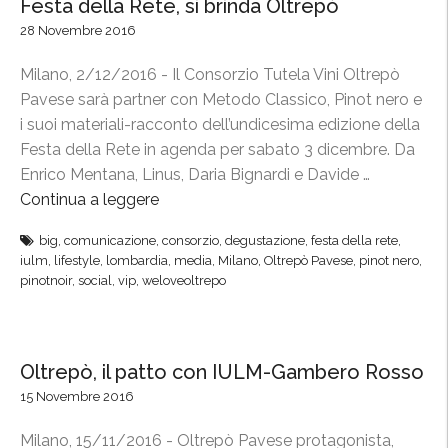
r
Festa della Rete, si brinda Oltrepò
i
e
28 Novembre 2016
a
a
n
Milano, 2/12/2016 - Il Consorzio Tutela Vini Oltrepò
l
o
Pavese sarà partner con Metodo Classico, Pinot nero e
C
i
i suoi materiali-racconto dell’undicesima edizione della
e
n
Festa della Rete in agenda per sabato 3 dicembre. Da
n
F
Enrico Mentana, Linus, Daria Bignardi e Davide …
t
i
Continua a leggere
“
r
e
F
o
r
big
,
comunicazione
,
consorzio
,
degustazione
,
festa della rete
,
e
R
iulm
,
lifestyle
,
lombardia
,
media
,
Milano
,
Oltrepò Pavese
,
pinot nero
,
a
s
i
pinotnoir
,
social
,
vip
,
weloveoltrepo
,
t
c
l
a
c
’
d
a
O
Oltrepò, il patto con IULM-Gambero Rosso
e
g
l
15 Novembre 2016
l
i
t
l
o
r
Milano, 15/11/2016 - Oltrepò Pavese protagonista,