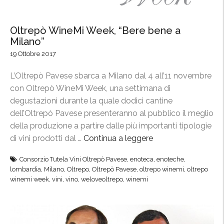
i
e
Oltrepò WineMi Week, “Bere bene a
n
Milano”
c
19 Ottobre 2017
e
,
L’Oltrepò Pavese sbarca a Milano dal 4 all’11 novembre
l
con Oltrepò WineMi Week, una settimana di
’
degustazioni durante la quale dodici cantine
e
dell’Oltrepò Pavese presenteranno al pubblico il meglio
n
della produzione a partire dalle più importanti tipologie
o
di vini prodotti dal …
Continua a leggere
“
t
O
e
Consorzio Tutela Vini Oltrepò Pavese
,
enoteca
,
enoteche
,
l
c
lombardia
,
Milano
,
Oltrepo
,
Oltrepò Pavese
,
oltrepo winemi
,
oltrepo
t
a
winemi week
,
vini
,
vino
,
weloveoltrepo
,
winemi
r
t
e
e
p
m