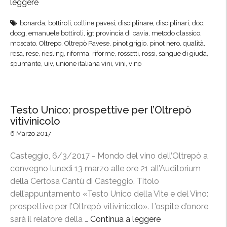
leggere
“
O
bonarda
,
bottiroli
,
colline pavesi
,
disciplinare
,
disciplinari
,
doc
,
l
docg
,
emanuele bottiroli
,
igt provincia di pavia
,
metodo classico
,
t
moscato
,
Oltrepo
,
Oltrepò Pavese
,
pinot grigio
,
pinot nero
,
qualità
,
r
resa
,
rese
,
riesling
,
riforma
,
riforme
,
rossetti
,
rossi
,
sangue di giuda
,
spumante
,
uiv
,
unione italiana vini
,
vini
,
vino
e
p
ò
P
Testo Unico: prospettive per l’Oltrepò
a
vitivinicolo
v
6 Marzo 2017
e
s
Casteggio, 6/3/2017 - Mondo del vino dell’Oltrepò a
e
convegno lunedì 13 marzo alle ore 21 all’Auditorium
,
della Certosa Cantù di Casteggio. Titolo
a
dell’appuntamento «Testo Unico della Vite e del Vino:
p
prospettive per l’Oltrepò vitivinicolo». L’ospite d’onore
p
sarà il relatore della …
Continua a leggere
“