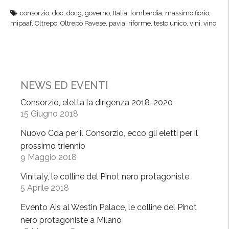
r
T
consorzio
,
doc
,
docg
,
governo
,
Italia
,
lombardia
,
massimo fiorio
,
o
e
mipaaf
,
Oltrepo
,
Oltrepò Pavese
,
pavia
,
riforme
,
testo unico
,
vini
,
vino
v
s
a
t
t
o
i
U
i
n
NEWS ED EVENTI
n
i
Consorzio, eletta la dirigenza 2018-2020
u
c
15 Giugno 2018
o
o
v
:
Nuovo Cda per il Consorzio, ecco gli eletti per il
i
p
prossimo triennio
d
9 Maggio 2018
r
i
o
Vinitaly, le colline del Pinot nero protagoniste
s
s
5 Aprile 2018
c
p
Evento Ais al Westin Palace, le colline del Pinot
i
e
nero protagoniste a Milano
p
t