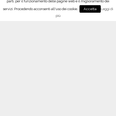
parti, per il funzionamento delle pagine web e il miglioramento dei
”
t
servizi. Procedendo acconsenti all'uso dei cookie...
Leggi di
Accetta
i
più
v
L’APP del Consorzio
i
n
i
c
o
l
o
”
Seguici su Facebook!