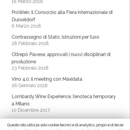
18 Marzo 2018
l
t
i
i
ProWein, il Consorzio alla Fiera internazionale di
n
v
Dusseldorf
a
e
6 Marzo 2018
r
p
Contrassegno di Stato, istruzioni per l’uso
i
e
28 Febbraio 2018
d
r
i
l
Oltrepò Pavese, approvati i nuovi disciplinari di
p
’
produzione
r
23 Febbraio 2018
O
o
l
Vino 4.0, il meeting con Maxidata
d
t
26 Gennaio 2018
u
r
Lombardy Wine Experience, l’enoteca temporary
z
e
a Milano
i
p
10 Dicembre 2017
o
ò
n
v
“Signori del Vino” (Rai2) fa tappa in Oltrepò
Questo sito utilizza solo cookie tecnici e di analytics, propri e di terze
e
i
21 Ottobre 2017