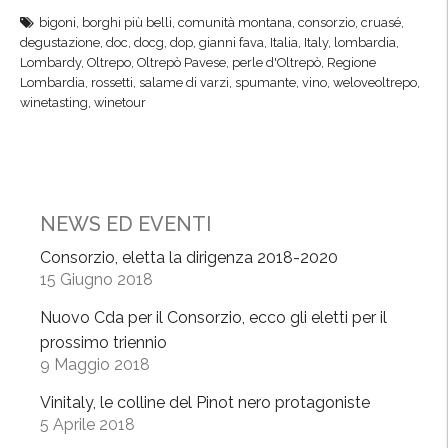
p
E
bigoni
,
borghi più belli
,
comunità montana
,
consorzio
,
cruasé
,
r
c
degustazione
,
doc
,
docg
,
dop
,
gianni fava
,
Italia
,
Italy
,
lombardia
,
o
c
Lombardy
,
Oltrepo
,
Oltrepò Pavese
,
perle d'Oltrepò
,
Regione
v
e
Lombardia
,
rossetti
,
salame di varzi
,
spumante
,
vino
,
weloveoltrepo
,
a
winetasting
,
winetour
l
t
l
i
e
i
n
n
z
NEWS ED EVENTI
u
e
o
L
Consorzio, eletta la dirigenza 2018-2020
v
15 Giugno 2018
o
i
m
Nuovo Cda per il Consorzio, ecco gli eletti per il
d
b
prossimo triennio
i
a
9 Maggio 2018
s
r
c
Vinitaly, le colline del Pinot nero protagoniste
d
5 Aprile 2018
i
e