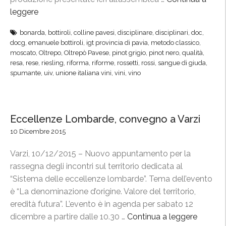
leggere
“
O
bonarda
,
bottiroli
,
colline pavesi
,
disciplinare
,
disciplinari
,
doc
,
l
docg
,
emanuele bottiroli
,
igt provincia di pavia
,
metodo classico
,
t
moscato
,
Oltrepo
,
Oltrepò Pavese
,
pinot grigio
,
pinot nero
,
qualità
,
r
resa
,
rese
,
riesling
,
riforma
,
riforme
,
rossetti
,
rossi
,
sangue di giuda
,
spumante
,
uiv
,
unione italiana vini
,
vini
,
vino
e
p
ò
P
Eccellenze Lombarde, convegno a Varzi
a
10 Dicembre 2015
v
e
Varzi, 10/12/2015 – Nuovo appuntamento per la
s
rassegna degli incontri sul territorio dedicata al
e
“Sistema delle eccellenze lombarde”. Tema dell’evento
,
è “La denominazione d’origine. Valore del territorio,
a
eredità futura”. L’evento è in agenda per sabato 12
p
dicembre a partire dalle 10.30 …
Continua a leggere
“