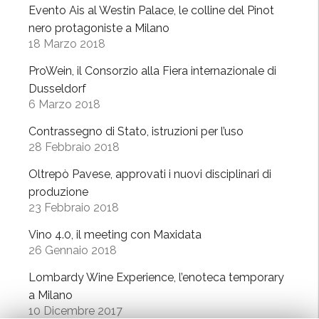
p
,
Evento Ais al Westin Palace, le colline del Pinot
l
c
nero protagoniste a Milano
i
o
18 Marzo 2018
n
n
ProWein, il Consorzio alla Fiera internazionale di
a
v
Dusseldorf
r
e
6 Marzo 2018
i
g
d
n
Contrassegno di Stato, istruzioni per l’uso
i
28 Febbraio 2018
o
p
a
Oltrepò Pavese, approvati i nuovi disciplinari di
r
V
produzione
o
a
23 Febbraio 2018
d
r
u
Vino 4.0, il meeting con Maxidata
z
26 Gennaio 2018
z
i
i
”
Lombardy Wine Experience, l’enoteca temporary
o
a Milano
n
10 Dicembre 2017