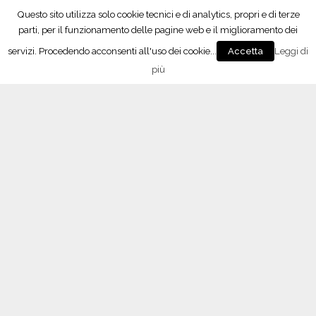
e
Questo sito utilizza solo cookie tecnici e di analytics, propri e di terze
“Signori del Vino” (Rai2) fa tappa in Oltrepò
”
parti, per il funzionamento delle pagine web e il miglioramento dei
21 Ottobre 2017
servizi. Procedendo acconsenti all'uso dei cookie...
Leggi di
Accetta
più
L’APP del Consorzio
Seguici su Facebook!