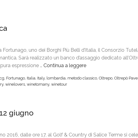
s
e
t
a
o
M
ca
”
i
,
l
l
a
rtunago, uno dei Borghi Più Belli d’Italia, il Consorzio Tutel
’
n
antica. Sarà realizzato un banco d’assaggio dedicato all’Olt
O
o
pura espressione …
Continua a leggere
“
l
”
F
t
cg
,
Fortunago
,
Italia
,
Italy
,
lombardia
,
metodo classico
,
Oltrepo
,
Oltrepò Pave
o
r
ry
,
winelovers
,
winetomany
,
winetour
r
e
t
p
u
ò
 12 giugno
n
f
a
a
g
t
o
 2016, dalle ore 17, al Golf & Country di Salice Terme si cel
u