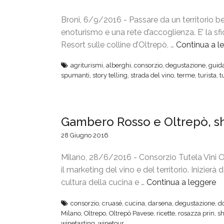
Broni, 6/9/2016 - Passare da un territorio be
enoturismo e una rete d’accoglienza. E’ la sf
Resort sulle colline d’Oltrepò, …
Continua a l
agriturismi
,
alberghi
,
consorzio
,
degustazione
,
guid
spumanti
,
story telling
,
strada del vino
,
terme
,
turista
,
t
Gambero Rosso e Oltrepò, s
28 Giugno 2016
Milano, 28/6/2016 - Consorzio Tutela Vini 
il marketing del vino e del territorio. Inizier
cultura della cucina e …
Continua a leggere
“
G
consorzio
,
cruasé
,
cucina
,
darsena
,
degustazione
,
d
a
Milano
,
Oltrepo
,
Oltrepò Pavese
,
ricette
,
rosazza prin
,
s
m
winetasting
,
winetour