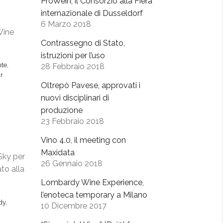
ProWein, il Consorzio alla Fiera
internazionale di Dusseldorf
6 Marzo 2018
Wine
Contrassegno di Stato,
istruzioni per l’uso
te
,
28 Febbraio 2018
r
Oltrepò Pavese, approvati i
nuovi disciplinari di
produzione
23 Febbraio 2018
Vino 4.0, il meeting con
Maxidata
Sky per
26 Gennaio 2018
ato alla
Lombardy Wine Experience,
l’enoteca temporary a Milano
dy
,
10 Dicembre 2017