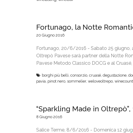
b
e
r
Fortunago, la Notte Romanti
o
R
20 Giugno 2016
o
Fortunago, 20/6/2016 - Sabato 25 giugno, a Fo
s
Oltrepò Pavese sarà partner della Notte Rom
s
Pavese Metodo Classico DOCG e al Cruasé, 
o
e
borghi più belli
,
consorzio
,
cruasé
,
degustazione
,
do
O
pavia
,
pinot nero
,
sommelier
,
weloveoltrepo
,
winecount
l
t
r
“Sparkling Made in Oltrepò”,
e
p
8 Giugno 2016
ò
Salice Terme, 8/6/2016 - Domenica 12 giugno
,