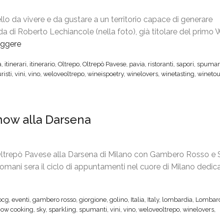
a
llo da vivere e da gustare a un territorio capace di generare
l
ida di Roberto Lechiancole (nella foto), già titolare del primo 
i
eggere
“
a
“
n
a
,
itinerari
,
itinerario
,
Oltrepo
,
Oltrepò Pavese
,
pavia
,
ristoranti
,
sapori
,
spuman
G
T
uristi
,
vini
,
vino
,
weloveoltrepo
,
wineispoetry
,
winelovers
,
winetasting
,
winetou
u
o
i
u
d
r
how alla Darsena
a
,
n
2
d
0
o
Oltrepò Pavese alla Darsena di Milano con Gambero Rosso e 
o
c
à domani sera il ciclo di appuntamenti nel cuore di Milano dedic
t
o
t
n
o
ocg
,
eventi
,
gambero rosso
,
giorgione
,
golino
,
Italia
,
Italy
,
lombardia
,
Lombar
G
b
how cooking
,
sky
,
sparkling
,
spumanti
,
vini
,
vino
,
weloveoltrepo
,
winelovers
,
u
r