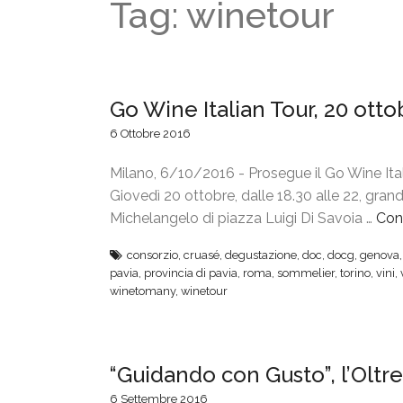
Tag: winetour
Go Wine Italian Tour, 20 otto
6 Ottobre 2016
Milano, 6/10/2016 - Prosegue il Go Wine Ita
Giovedì 20 ottobre, dalle 18.30 alle 22, grandi
Michelangelo di piazza Luigi Di Savoia …
Con
consorzio
,
cruasé
,
degustazione
,
doc
,
docg
,
genova
pavia
,
provincia di pavia
,
roma
,
sommelier
,
torino
,
vini
,
winetomany
,
winetour
“Guidando con Gusto”, l’Oltr
6 Settembre 2016