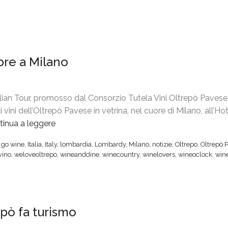
bre a Milano
lian Tour, promosso dal Consorzio Tutela Vini Oltrepò Pavese
 vini dell’Oltrepò Pavese in vetrina, nel cuore di Milano, all’Ho
tinua a leggere
“
G
,
go wine
,
Italia
,
Italy
,
lombardia
,
Lombardy
,
Milano
,
notizie
,
Oltrepo
,
Oltrepò 
o
vino
,
weloveoltrepo
,
wineanddine
,
winecountry
,
winelovers
,
wineoclock
,
win
W
i
n
e
epò fa turismo
I
t