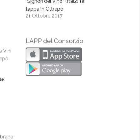
“Signori del Vino” (Rai2) fa
tappa in Oltrepò
21 Ottobre 2017
L’APP del Consorzio
a Vini
repò
se
,
ebrano