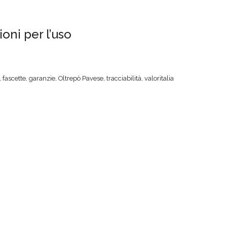
oni per l’uso
,
fascette
,
garanzie
,
Oltrepò Pavese
,
tracciabilità
,
valoritalia