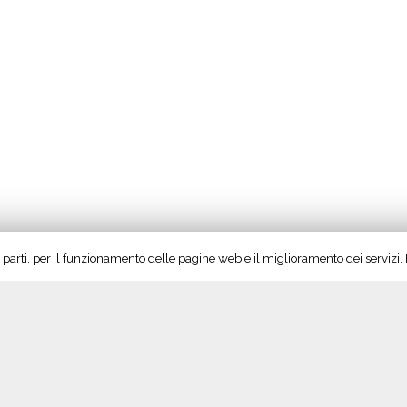
rze parti, per il funzionamento delle pagine web e il miglioramento dei servizi
Seguici su Twitter!
S
Tweet di @vinoltrepo