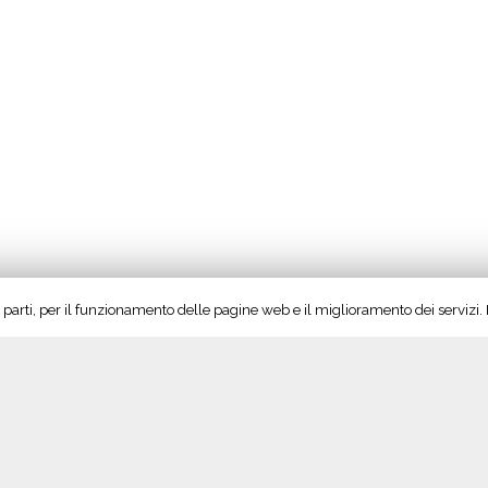
rze parti, per il funzionamento delle pagine web e il miglioramento dei servizi
Seguici su Twitter!
S
Tweet di @vinoltrepo